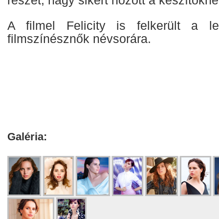
részét, nagy sikert hozott a készítőkne
A filmel Felicity is felkerült a l
filmszínésznők névsorára.
Galéria: