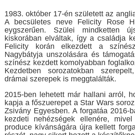
1983. október 17-én született az angl
A becsületes neve Felicity Rose H
eygszerűen. Szülei mindketten ú
kiskorában elváltak, így a családja ke
Felicity korán elkezdett a színésze
Nagybátyja unszolására és támogatás
színész kezdett komolyabban foglalkoz
Kezdetben sorozatokban szerepelt
drámai szerepek is meggtalálták.
2015-ben lehetett már hallani arról, h
kapja a főszuerepet a Star Wars soroza
Zsivány Egyesben. A forgatáa 2016-b
kezdeti nehézségek ellenére, mive
produce kívánságára újra kellett forga