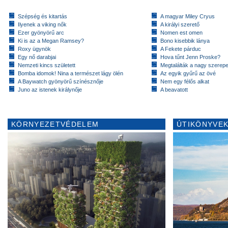
Szépség és kitartás
A magyar Miley Cryus
Ilyenek a viking nők
A királyi szerető
Ezer gyönyörű arc
Nomen est omen
Ki is az a Megan Ramsey?
Bono kisebbik lánya
Roxy ügynök
A Fekete párduc
Egy nő darabjai
Hova tűnt Jenn Proske?
Nemzeti kincs született
Megtalálták a nagy szerep
Bomba idomok! Nina a természet lágy ölén
Az egyik gyűrű az övé
A Baywatch gyönyörű színésznője
Nem egy félős alkat
Juno az istenek királynője
A beavatott
KÖRNYEZETVÉDELEM
ÚTIKÖNYVEK