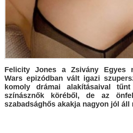
Felicity Jones a Zsivány Egyes n
Wars epizódban vált igazi szupers
komoly drámai alakításaival tűnt
színásznők köréből, de az önfelá
szabadsághős akakja nagyon jól áll 