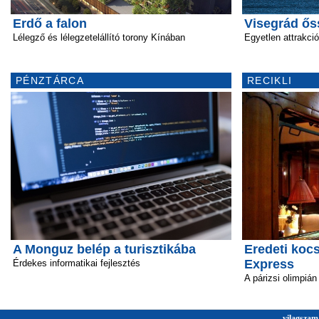
Erdő a falon
Visegrád őss
Lélegző és lélegzetelállító torony Kínában
Egyetlen attrakció
PÉNZTÁRCA
RECIKLI
A Monguz belép a turisztikába
Eredeti kocs
Express
Érdekes informatikai fejlesztés
A párizsi olimpián
vilagszam