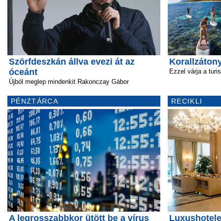
Szörfdeszkán állva evezi át az
Korallzátony
óceánt
Ezzel várja a turi
Újból meglep mindenkit Rakonczay Gábor
PÉNZTÁRCA
RECIKLI
A legrosszabbkor ütött be a vírus
Luxushotele