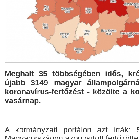
Meghalt 35 többségében idős, kró
újabb 3149 magyar állampolgárná
koronavírus-fertőzést - közölte a k
vasárnap.
A kormányzati portálon azt írták: 
Magyarországon azonosított fertőzött