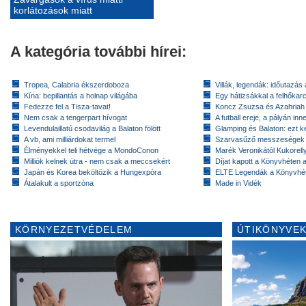
korlátozások miatt
A kategória további hírei:
Tropea, Calabria ékszerdoboza
Villák, legendák: időutazás
Kína: bepillantás a holnap világába
Egy hátizsákkal a felhőkarc
Fedezze fel a Tisza-tavat!
Koncz Zsuzsa és Azahriah
Nem csak a tengerpart hívogat
A futball ereje, a pályán inn
Levendulaillatú csodavilág a Balaton fölött
Glamping és Balaton: ezt ke
A vb, ami milliárdokat termel
Szarvasűző messzeségek
Élményekkel teli hétvége a MondoConon
Marék Veronikától Kukorell
Milliók kelnek útra - nem csak a meccsekért
Díjat kapott a Könyvhéten
Japán és Korea beköltözik a Hungexpóra
ELTE Legendák a Könyvhé
Átalakult a sportzóna
Made in Vidék
KÖRNYEZETVÉDELEM
ÚTIKÖNYVEK