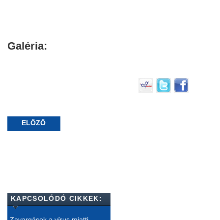
Galéria:
ELŐZŐ
KAPCSOLÓDÓ CIKKEK:
Zavargások a vírus miatti