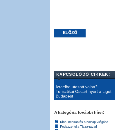
ELŐZŐ
KAPCSOLÓDÓ CIKKEK:
Izraelbe utazott volna?
Turisztikai Oscart nyert a Liget
Budapest
A kategória további hírei:
Kína: bepillantás a holnap világába
Fedezze fel a Tisza-tavat!