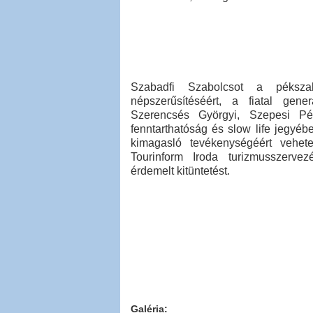
Szabadfi Szabolcsot a pékszakm
népszerűsítéséért, a fiatal gener
Szerencsés Györgyi, Szepesi Pé
fenntarthatóság és slow life jegyéb
kimagasló tevékenységéért vehete
Tourinform Iroda turizmusszervez
érdemelt kitüntetést.
Galéria: