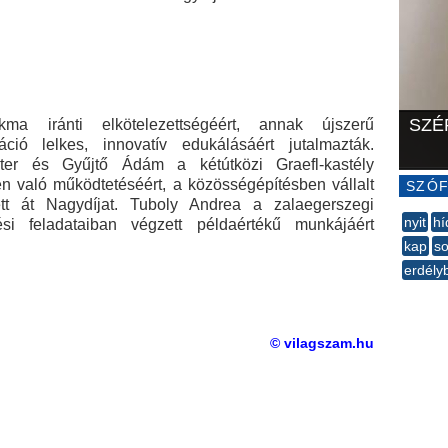
SZÉ
a iránti elkötelezettségéért, annak újszerű
áció lelkes, innovatív edukálásáért jutalmazták.
ter és Gyűjtő Ádám a kétútközi Graefl-kastély
en való működtetéséért, a közösségépítésben vállalt
SZÓF
tt át Nagydíjat. Tuboly Andrea a zalaegerszegi
nyit
hí
ési feladataiban végzett példaértékű munkájáért
kap
s
erdély
--
© vilagszam.hu