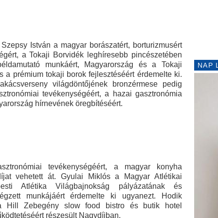
. Szepsy István a magyar borászatért, borturizmusért
ségért, a Tokaji Borvidék leghíresebb pincészetében
, példamutató munkáért, Magyarország és a Tokaji
NAP 
 a prémium tokaji borok fejlesztéséért érdemelte ki.
kácsverseny világdöntőjének bronzérmese pedig
sztronómiai tevékenységéért, a hazai gasztronómia
agyarország hírnevének öregbítéséért.
asztronómiai tevékenységéért, a magyar konyha
jat vehetett át. Gyulai Miklós a Magyar Atlétikai
sti Atlétika Világbajnokság pályázatának és
égzett munkájáért érdemelte ki ugyanezt. Hodik
 Hill Zebegény slow food bistro és butik hotel
űködtetéséért részesült Nagydíjban.