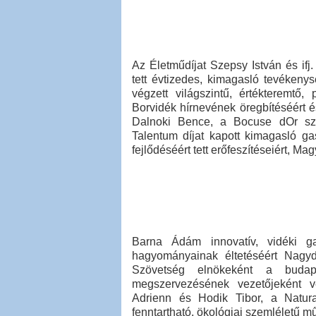
Az Életműdíjat Szepsy István és ifj
tett évtizedes, kimagasló tevékeny
végzett világszintű, értékteremtő
Borvidék hírnevének öregbítéséért és
Dalnoki Bence, a Bocuse dOr sza
Talentum díjat kapott kimagasló ga
fejlődéséért tett erőfeszítéseiért, M
Barna Ádám innovatív, vidéki g
hagyományainak éltetéséért Nagydí
Szövetség elnökeként a budape
megszervezésének vezetőjeként v
Adrienn és Hodik Tibor, a Natura
fenntartható, ökológiai szemléletű m