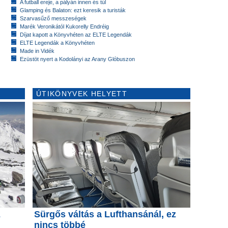
A futball ereje, a pályán innen és túl
Glamping és Balaton: ezt keresik a turisták
Szarvasűző messzeségek
Marék Veronikától Kukorelly Endréig
Díjat kapott a Könyvhéten az ELTE Legendák
ELTE Legendák a Könyvhéten
Made in Vidék
Ezüstöt nyert a Kodolányi az Arany Glóbuszon
ÚTIKÖNYVEK HELYETT
z
Sürgős váltás a Lufthansánál, ez
nincs többé