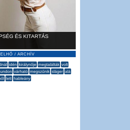
PSÉG ÉS KITARTÁS
ELHŐ / ARCHÍV
dnál
idén
királynője
megtalálták
volt
oundon
várható
megszűnik
sláger
alá
ből
lett
hableány