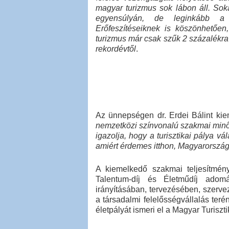
magyar turizmus sok lábon áll. Sok
egyensúlyán, de leginkább a 
Erőfeszítéseiknek is köszönhetőe
turizmus már csak szűk 2 százalékra v
rekordévtől
.
Az ünnepségen dr. Erdei Bálint kie
nemzetközi színvonalú szakmai minősé
igazolja, hogy a turisztikai pálya v
amiért érdemes itthon, Magyarorszá
A kiemelkedő szakmai teljesítmén
Talentum-díj és Életműdíj adomá
irányításában, tervezésében, szervez
a társadalmi felelősségvállalás ter
életpályát ismeri el a Magyar Turisz