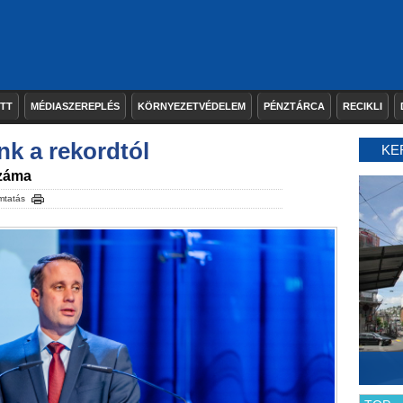
ETT
MÉDIASZEREPLÉS
KÖRNYEZETVÉDELEM
PÉNZTÁRCA
RECIKLI
nk a rekordtól
KE
száma
mtatás