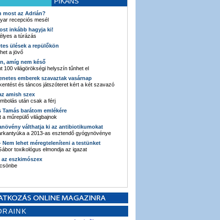
PIKÁNS
an most az Adrián?
yar recepciós mesél
ost inkább hagyja ki!
élyes a túrázás
etes ülések a repülőkön
ehet a jövő
en, amíg nem késő
t 100 világörökségi helyszín tűnhet el
enetes emberek szavaztak vasárnap
entést és táncos játszóteret kért a két szavazó
 az amish szex
ombolás után csak a férj
s Tamás barátom emlékére
 a műrepülő világbajnok
anövény válthatja ki az antibiotikumokat
sarkantyúka a 2013-as esztendő gyógynövénye
 - Nem lehet méregteleníteni a testünket
ábor toxikológus elmondja az igazat
n az eszkimószex
lcsönbe
ORAINK