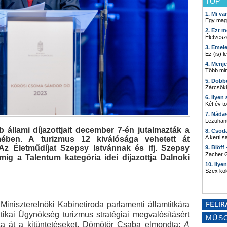
TOP
1. Mi v
Egy mag
2. Ezt m
Életvesz
3. Emel
Ez (is) l
4. Menj
Több min
5. Döbb
Zárcsökk
6. Ilyen
Két év t
7. Náda
Lezuhant
 állami díjazottjait december 7-én jutalmazták a
8. Csod
A kerti 
ében. A turizmus 12 kiválósága vehetett át
 Az Életműdíjat Szepsy Istvánnak és ifj. Szepsy
9. Blöff
Zacher G
 míg a Talentum kategória idei díjazottja Dalnoki
10. Ilye
Szex kö
niszterelnöki Kabinetiroda parlamenti államtitkára
ztikai Ügynökség turizmus stratégiai megvalósításért
MŰS
dta át a kitüntetéseket. Dömötör Csaba elmondta:
A