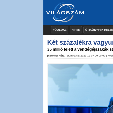
FŐOLDAL
HÍREK
ÚTIKÖNYVEK HELY
Két százalékra vagyu
35 millió felett a vendégéjszakák 
[Farmosi Nóra]
publikálva: 2023-12-07 00:00:00 |
Nyo