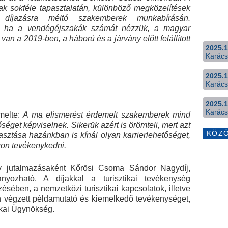
ak sokféle tapasztalatán, különböző megközelítések
díjazásra méltó szakemberek munkabírásán.
n, ha a vendégéjszakák számát nézzük, a magyar
an a 2019-ben, a háború és a járvány előtt felállított
2025.1
Karács
2025.1
Karács
2025.1
Karács
melte:
A ma elismerést érdemelt szakemberek mind
get képviselnek. Sikerük azért is örömteli, mert azt
KÖZ
álasztása hazánkban is kínál olyan karrierlehetőséget,
gon tevékenykedni.
y jutalmazásaként Kőrösi Csoma Sándor Nagydíj,
nyozható. A díjakkal a turisztikai tevékenység
ésében, a nemzetközi turisztikai kapcsolatok, illetve
én végzett példamutató és kiemelkedő tevékenységet,
tikai Ügynökség.