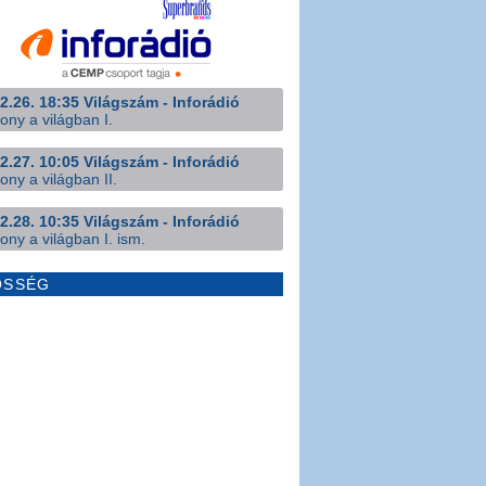
2.26. 18:35 Világszám - Inforádió
ony a világban I.
2.27. 10:05 Világszám - Inforádió
ony a világban II.
2.28. 10:35 Világszám - Inforádió
ony a világban I. ism.
ÖSSÉG