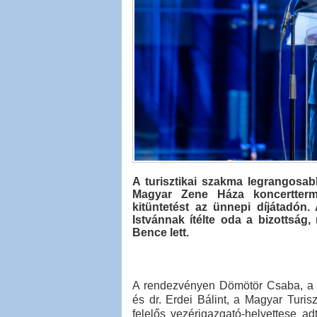
A turisztikai szakma legrangosabb
Magyar Zene Háza koncertterm
kitüntetést az ünnepi díjátadón.
Istvánnak ítélte oda a bizottság,
Bence lett.
A rendezvényen Dömötör Csaba, a Mi
és dr. Erdei Bálint, a Magyar Turis
felelős vezérigazgató-helyettese a