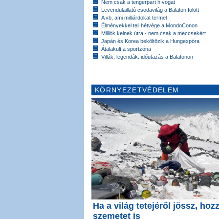
Nem csak a tengerpart hívogat
Levendulaillatú csodavilág a Balaton fölött
A vb, ami milliárdokat termel
Élményekkel teli hétvége a MondoConon
Milliók kelnek útra - nem csak a meccsekért
Japán és Korea beköltözik a Hungexpóra
Átalakult a sportzóna
Villák, legendák: időutazás a Balatonon
KÖRNYEZETVÉDELEM
Ha a világ tetejéről jössz, hoz
szemetet is