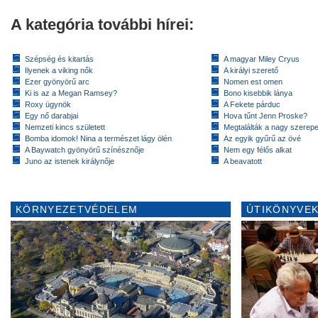
A kategória további hírei:
Szépség és kitartás
A magyar Miley Cryus
Ilyenek a viking nők
A királyi szerető
Ezer gyönyörű arc
Nomen est omen
Ki is az a Megan Ramsey?
Bono kisebbik lánya
Roxy ügynök
A Fekete párduc
Egy nő darabjai
Hova tűnt Jenn Proske?
Nemzeti kincs született
Megtalálták a nagy szerep
Bomba idomok! Nina a természet lágy ölén
Az egyik gyűrű az övé
A Baywatch gyönyörű színésznője
Nem egy félős alkat
Juno az istenek királynője
A beavatott
KÖRNYEZETVÉDELEM
ÚTIKÖNYVEK