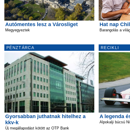
Autómentes lesz a Városliget
Hat nap Chi
Megyegyeztek
Barangolás a vil
PÉNZTÁRCA
RECIKLI
Gyorsabban juthatnak hitelhez a
A legenda é
kkv-k
Alpokalji búcsú Ni
Új megállapodást kötött az OTP Bank