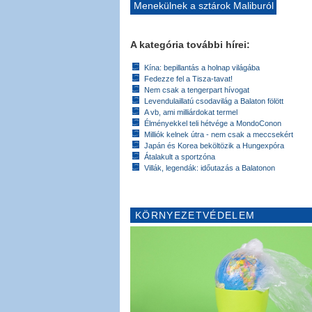
Menekülnek a sztárok Maliburól
A kategória további hírei:
Kína: bepillantás a holnap világába
Fedezze fel a Tisza-tavat!
Nem csak a tengerpart hívogat
Levendulaillatú csodavilág a Balaton fölött
A vb, ami milliárdokat termel
Élményekkel teli hétvége a MondoConon
Milliók kelnek útra - nem csak a meccsekért
Japán és Korea beköltözik a Hungexpóra
Átalakult a sportzóna
Villák, legendák: időutazás a Balatonon
KÖRNYEZETVÉDELEM