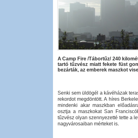
A Camp Fire /Tábortűz/ 240 kilométe
tartó tűzvész miatt fekete füst go
bezárták, az emberek maszkot vise
Senki sem üldögél a kávéházak tera
rekordot megdöntött. A híres Berkel
mindenki akar maszkban előadásra 
osztja a maszkokat San Franciscób
tűzvész olyan szennyezetté tette a l
nagyvárosaiban mérteket is.