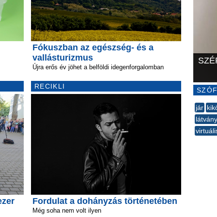
Fókuszban az egészség- és a
vallásturizmus
SZÉ
Újra erős év jöhet a belföldi idegenforgalomban
RECIKLI
SZÓF
jár
kik
látván
virtuál
--
ezer
Fordulat a dohányzás történetében
Még soha nem volt ilyen