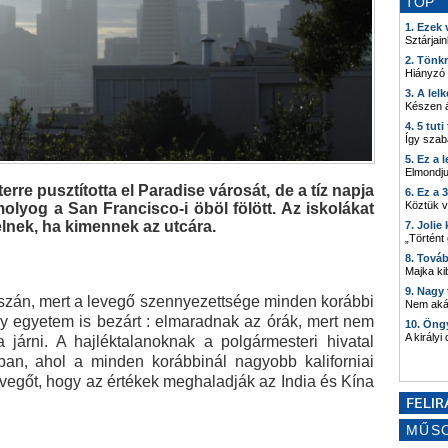
TOP
1. Ezek
Sztárjain
2. Tönk
Hiányzó
3. A lel
Készen á
4. 5 tut
Így szab
5. Ez a 
Elmondju
rre pusztította el Paradise városát, de a tíz napja
6. Ez a 
Köztük 
molyog a San Francisco-i öböl fölött. Az iskolákat
lnek, ha kimennek az utcára.
7. Joli
„Történt
8. Tová
Majka kib
9. Nagy
szán, mert a levegő szennyezettsége minden korábbi
Nem akár
ey egyetem is bezárt : elmaradnak az órák, mert nem
10. Öng
A királyi
járni. A hajléktalanoknak a polgármesteri hivatal
an, ahol a minden korábbinál nagyobb kaliforniai
evegőt, hogy az értékek meghaladják az India és Kína
MŰS