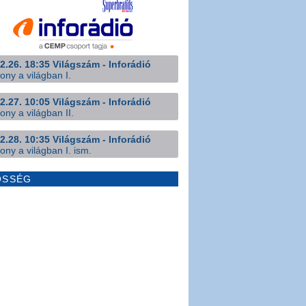
2.26. 18:35 Világszám - Inforádió
ony a világban I.
2.27. 10:05 Világszám - Inforádió
ony a világban II.
2.28. 10:35 Világszám - Inforádió
ony a világban I. ism.
ÖSSÉG