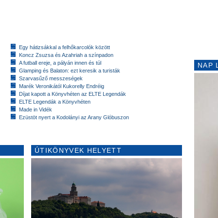
Egy hátizsákkal a felhőkarcolók között
Koncz Zsuzsa és Azahriah a színpadon
A futball ereje, a pályán innen és túl
NAP 
Glamping és Balaton: ezt keresik a turisták
Szarvasűző messzeségek
Marék Veronikától Kukorelly Endréig
Díjat kapott a Könyvhéten az ELTE Legendák
ELTE Legendák a Könyvhéten
Made in Vidék
Ezüstöt nyert a Kodolányi az Arany Glóbuszon
ÚTIKÖNYVEK HELYETT