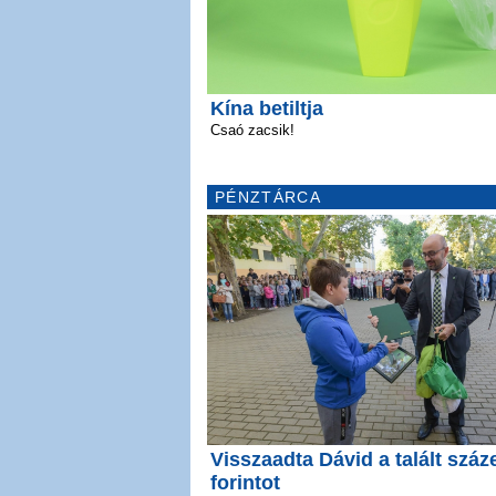
Kína betiltja
Csaó zacsik!
PÉNZTÁRCA
Visszaadta Dávid a talált száz
forintot