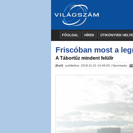
FŐOLDAL
HÍREK
ÚTIKÖNYVEK HELY
Friscóban most a le
A Tábortűz mindent felülír
[Kail]
publikálva: 2018-11-21 14:46:00 |
Nyomtatás