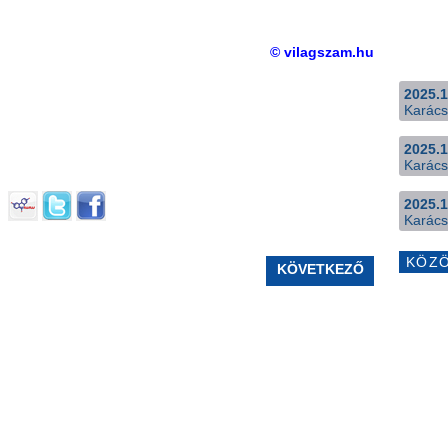
© vilagszam.hu
2025.1
Karács
2025.1
Karács
2025.1
Karács
KÖZ
KÖVETKEZŐ