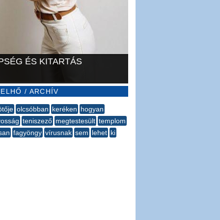
PSÉG ÉS KITARTÁS
ELHŐ / ARCHÍV
ötője
olcsóbban
keréken
​hogyan
yosság
teniszező
megtestesült
templom
isan
fagyöngy
vírusnak
sem
lehet
ki