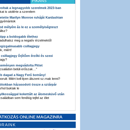
PIKÁNS
 voltak a legnagyobb szerelmek 2023-ban
kat is utolérte a szerelem
retette Marilyn Monroe ruháját Kardashian
 gyémántok
ked mélyére ás le ez a személyiségteszt
llsz?
i tipp a boldogabb élethez
adulhatsz meg a negatív érzelmektől
legizgalmasabb csillagjegy
k, miért!
3 csillagjegy őrjítően érzéki és szexi
vagy?
e keményen megvádolta Pittet
 családon belüli erőszak…”
bb dagad a Nagy Feró botrány!
orult: Miért kell ilyen álszent sz.rnak lenni?
 titokban házasodott össze a sztárpár
hol buktak le
yilkossággal kokettált az álomesküvő után
 családban sem fenékig tejfel az élet
ORAINK