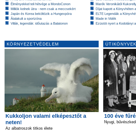
Élményekkel teli hétvége a MondoConon
Marék Veronikától Kukorell
Milliók kelnek útra - nem csak a meccsekért
Díjat kapott a Könyvhéten
Japán és Korea beköltözik a Hungexpóra
ELTE Legendák a Könyvhé
Átalakult a sportzóna
Made in Vidék
Villák, legendák: időutazás a Balatonon
Ezüstöt nyert a Kodolányi
KÖRNYEZETVÉDELEM
ÚTIKÖNYVEK
Kukkoljon valami elképesztőt a
100 éve fűré
neten!
Nyugi, bűvészked
Az albatroszok titkos élete