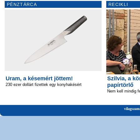
PÉNZTÁRCA
RECIKLI
Uram, a késemért jöttem!
Szilvia, a 
papírtörlő
230 ezer dollárt fizettek egy konyhakésért
Nem kell mindig fe
vilagszam