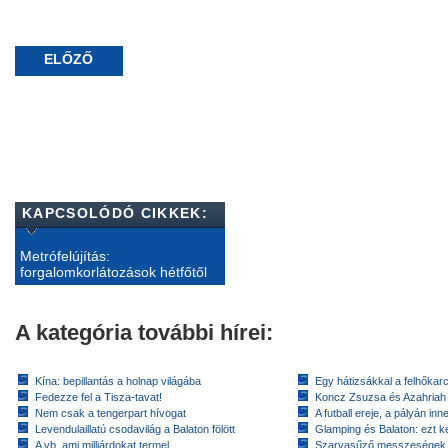
ELŐZŐ
KAPCSOLÓDÓ CIKKEK:
Metrófelújítás:
forgalomkorlátozások hétfőtől
A kategória további hírei:
Kína: bepillantás a holnap világába
Egy hátizsákkal a felhőkarc
Fedezze fel a Tisza-tavat!
Koncz Zsuzsa és Azahriah
Nem csak a tengerpart hívogat
A futball ereje, a pályán inn
Levendulaillatú csodavilág a Balaton fölött
Glamping és Balaton: ezt ke
A vb, ami milliárdokat termel
Szarvasűző messzeségek