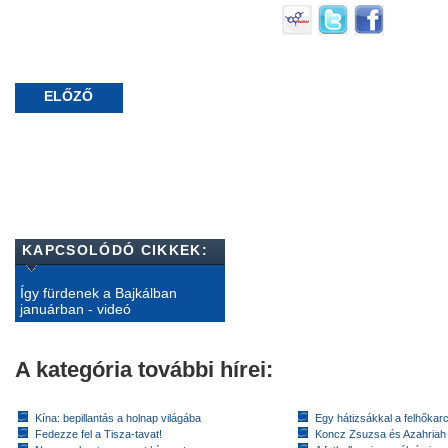
ELŐZŐ
KAPCSOLÓDÓ CIKKEK:
Így fürdenek a Bajkálban
januárban - videó
A kategória további hírei:
Kína: bepillantás a holnap világába
Egy hátizsákkal a felhőkarc
Fedezze fel a Tisza-tavat!
Koncz Zsuzsa és Azahriah