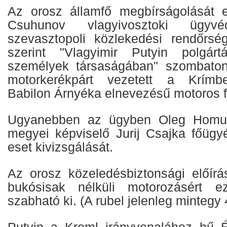
Az orosz államfő megbírságolását 
Csuhunov vlagyivosztoki ügy
szevasztopoli közlekedési rendőrségt
szerint "Vlagyimir Putyin polgártá
személyek társaságában" szombaton
motorkerékpárt vezetett a Krímb
Babilon Árnyéka elnevezésű motoros f
Ugyanebben az ügyben Oleg Homuty
megyei képviselő Jurij Csajka főügyé
eset kivizsgálását.
Az orosz közeledésbiztonsági előír
bukósisak nélküli motorozásért e
szabható ki. (A rubel jelenleg mintegy 4
Putyin a Kreml irányvonalához hű É