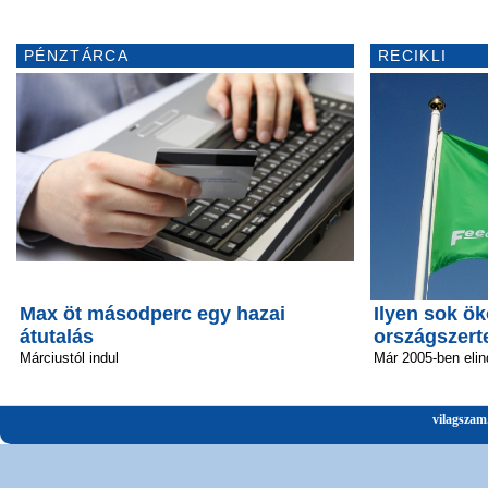
PÉNZTÁRCA
RECIKLI
Max öt másodperc egy hazai
Ilyen sok ök
átutalás
országszert
Márciustól indul
Már 2005-ben elin
vilagszam