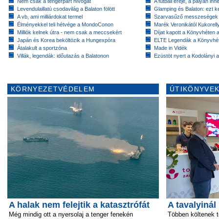
Nem csak a tengerpart hívogat
A futball ereje, a pályán inn
Levendulaillatú csodavilág a Balaton fölött
Glamping és Balaton: ezt ke
A vb, ami milliárdokat termel
Szarvasűző messzeségek
Élményekkel teli hétvége a MondoConon
Marék Veronikától Kukorell
Milliók kelnek útra - nem csak a meccsekért
Díjat kapott a Könyvhéten
Japán és Korea beköltözik a Hungexpóra
ELTE Legendák a Könyvhé
Átalakult a sportzóna
Made in Vidék
Villák, legendák: időutazás a Balatonon
Ezüstöt nyert a Kodolányi
KÖRNYEZETVÉDELEM
ÚTIKÖNYVEK
A halak nem felejtik a katasztrófát
A tavalyinál
Még mindig ott a nyersolaj a tenger fenekén
Többen költenek 