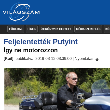
FŐOLDAL
HÍREK
ÚTIKÖNYVEK HELYETT
MÉDIASZEREPLÉS
KÖ
Feljelentették Putyint
Így ne motorozzon
[Kail]
publikálva: 2019-08-13 08:39:00 |
Nyomtatás