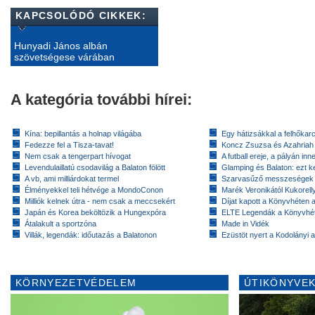
KAPCSOLÓDÓ CIKKEK:
Hunyadi János albán
szövetségese várában
A kategória további hírei:
Kína: bepillantás a holnap világába
Egy hátizsákkal a felhőkarc
Fedezze fel a Tisza-tavat!
Koncz Zsuzsa és Azahriah
Nem csak a tengerpart hívogat
A futball ereje, a pályán inn
Levendulaillatú csodavilág a Balaton fölött
Glamping és Balaton: ezt ke
A vb, ami milliárdokat termel
Szarvasűző messzeségek
Élményekkel teli hétvége a MondoConon
Marék Veronikától Kukorell
Milliók kelnek útra - nem csak a meccsekért
Díjat kapott a Könyvhéten
Japán és Korea beköltözik a Hungexpóra
ELTE Legendák a Könyvhé
Átalakult a sportzóna
Made in Vidék
Villák, legendák: időutazás a Balatonon
Ezüstöt nyert a Kodolányi
KÖRNYEZETVÉDELEM
ÚTIKÖNYVEK