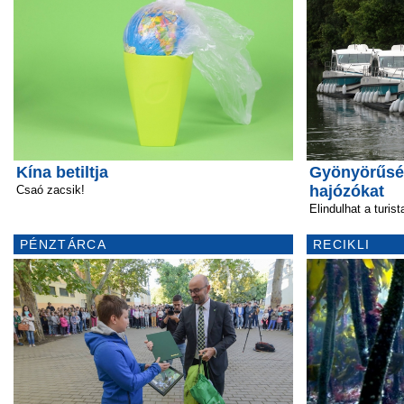
Kína betiltja
Gyönyörűség
hajózókat
Csaó zacsik!
Elindulhat a turis
PÉNZTÁRCA
RECIKLI