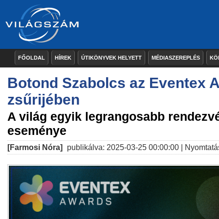
FŐOLDAL
HÍREK
ÚTIKÖNYVEK HELYETT
MÉDIASZEREPLÉS
KÖ
Botond Szabolcs az Eventex 
zsűrijében
A világ egyik legrangosabb rendezv
eseménye
[Farmosi Nóra]
publikálva: 2025-03-25 00:00:00 |
Nyomtatá