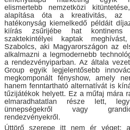
elismertebb nemzetközi kitüntetés
alapítása óta a kreativitás, az
hatékonyság kiemelkedő példáit díjaz
kiírás zsűrijébe hat kontinens
szaktekintélyei kaptak meghívást
Szabolcs, aki Magyarországon az el
alkalmazni a legmodernebb technoló
a rendezvényiparban. Az általa vezet
Group egyik legjelentősebb innovác
megkomponált fényshow, amely nem
hanem fenntartható alternatívát is k
tűzijátékok helyett. Ez a műfaj mára
elmaradhatatlan része lett, le
ünnepségekről vagy grandió
rendezvényekről.
Úttörő szerepe itt nem ér véget: a