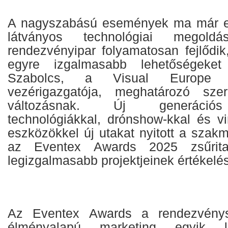
A nagyszabású események ma már el
látványos technológiai megold
rendezvényipar folyamatosan fejlődik
egyre izgalmasabb lehetőségeket
Szabolcs, a Visual Europe G
vezérigazgatója, meghatározó sze
változásnak. Új generációs 
technológiákkal, drónshow-kkal és vi
eszközökkel új utakat nyitott a szak
az Eventex Awards 2025 zsűrita
legizgalmasabb projektjeinek értékelé
Az Eventex Awards a rendezvény
élményalapú marketing egyik l