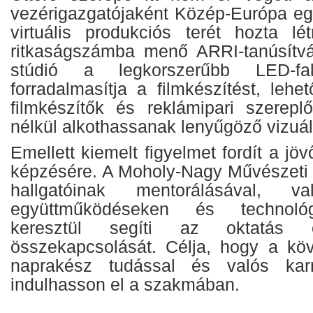
vezérigazgatójaként Közép-Európa e
virtuális produkciós terét hozta lé
ritkaságszámba menő ARRI-tanúsítvá
stúdió a legkorszerűbb LED-fal
forradalmasítja a filmkészítést, leh
filmkészítők és reklámipari szereplő
nélkül alkothassanak lenyűgöző vizuáli
Emellett kiemelt figyelmet fordít a j
képzésére. A Moholy-Nagy Művészet
hallgatóinak mentorálásával, v
együttműködéseken és technológ
keresztül segíti az oktatás
összekapcsolását. Célja, hogy a kö
naprakész tudással és valós karri
indulhasson el a szakmában.