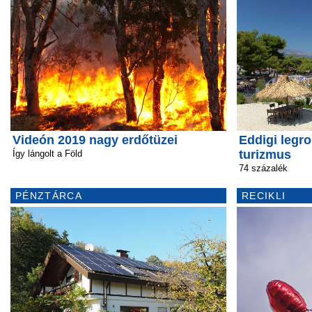
Videón 2019 nagy erdőtüzei
Eddigi legro
turizmus
Így lángolt a Föld
74 százalék
PÉNZTÁRCA
RECIKLI