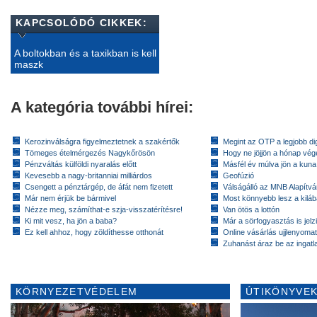
KAPCSOLÓDÓ CIKKEK:
A boltokban és a taxikban is kell
maszk
A kategória további hírei:
Kerozinválságra figyelmeztetnek a szakértők
Megint az OTP a legjobb dig
Tömeges ételmérgezés Nagykőrösön
Hogy ne jöjjön a hónap vé
Pénzváltás külföldi nyaralás előtt
Másfél év múlva jön a kuna
Kevesebb a nagy-britanniai milliárdos
Geofúzió
Csengett a pénztárgép, de áfát nem fizetett
Válságálló az MNB Alapítv
Már nem érjük be bármivel
Most könnyebb lesz a kiláb
Nézze meg, számíthat-e szja-visszatérítésre!
Van ötös a lottón
Ki mit vesz, ha jön a baba?
Már a sörfogyasztás is jelzi
Ez kell ahhoz, hogy zöldíthesse otthonát
Online vásárlás ujjlenyomat
Zuhanást áraz be az ingatl
KÖRNYEZETVÉDELEM
ÚTIKÖNYVEK