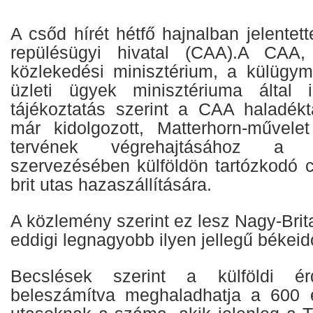
A csőd hírét hétfő hajnalban jelentett
repülésügyi hivatal (CAA).A CAA,
közlekedési minisztérium, a külügym
üzleti ügyek minisztériuma által i
tájékoztatás szerint a CAA haladék
már kidolgozott, Matterhorn-művele
tervének végrehajtásához 
szervezésében külföldön tartózkodó
brit utas hazaszállítására.
A közlemény szerint ez lesz Nagy-Brit
eddigi legnagyobb ilyen jellegű békeid
Becslések szerint a külföldi érd
beleszámítva meghaladhatja a 600 