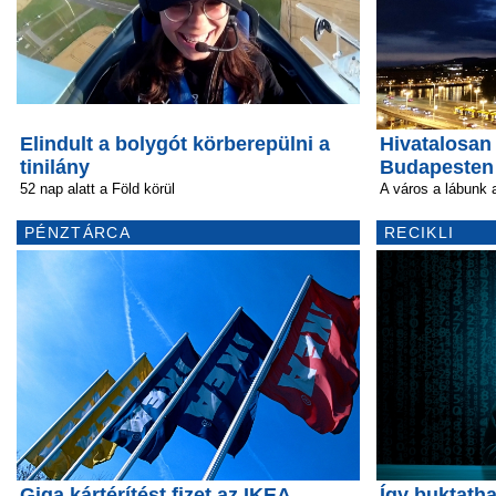
Elindult a bolygót körberepülni a
Hivatalosan 
tinilány
Budapesten
52 nap alatt a Föld körül
A város a lábunk a
PÉNZTÁRCA
RECIKLI
Giga kártérítést fizet az IKEA
Így buktatha