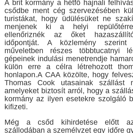
A brit kormány a hétfő hajnali felhívá
csődbe ment cég szervezésében külf
turistákat, hogy üdülésüket ne sza
menjenek ki a helyi repülőtérr
ellenőriznék az őket hazaszállít
időpontját. A közlemény szerint 
műveletben részes többtucatnyi lég
gépeinek indulási menetrendje hamar
külön erre a célra létrehozott tho
honlapon.A CAA közölte, hogy felvesz
Thomas Cook utasainak szállást ny
amelyeket biztosít arról, hogy a szállá
kormány az ilyen esetekre szolgáló bi
kifizeti.
Még a csőd kihirdetése előtt az
szállodában a személyzet egy időre gya