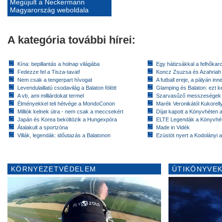
Megújult a Neckermann
Magyarország weboldala
A kategória további hírei:
Kína: bepillantás a holnap világába
Egy hátizsákkal a felhőkarc
Fedezze fel a Tisza-tavat!
Koncz Zsuzsa és Azahriah
Nem csak a tengerpart hívogat
A futball ereje, a pályán inn
Levendulaillatú csodavilág a Balaton fölött
Glamping és Balaton: ezt ke
A vb, ami milliárdokat termel
Szarvasűző messzeségek
Élményekkel teli hétvége a MondoConon
Marék Veronikától Kukorell
Milliók kelnek útra - nem csak a meccsekért
Díjat kapott a Könyvhéten
Japán és Korea beköltözik a Hungexpóra
ELTE Legendák a Könyvhé
Átalakult a sportzóna
Made in Vidék
Villák, legendák: időutazás a Balatonon
Ezüstöt nyert a Kodolányi
KÖRNYEZETVÉDELEM
ÚTIKÖNYVEK