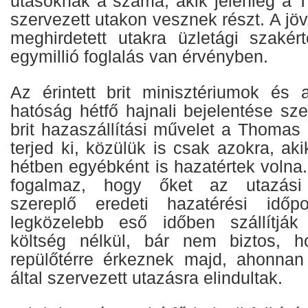
utasoknak a száma, akik jelenleg a 
szervezett utakon vesznek részt. A jö
meghirdetett utakra üzletági szakért
egymillió foglalás van érvényben.
Az érintett brit minisztériumok és a
hatóság hétfő hajnali bejelentése sz
brit hazaszállítási művelet a Thomas 
terjed ki, közülük is csak azokra, ak
hétben egyébként is hazatértek volna
fogalmaz, hogy őket az utazási
szereplő eredeti hazatérési időp
legközelebb eső időben szállítják
költség nélkül, bár nem biztos, 
repülőtérre érkeznek majd, ahonn
által szervezett utazásra elindultak.