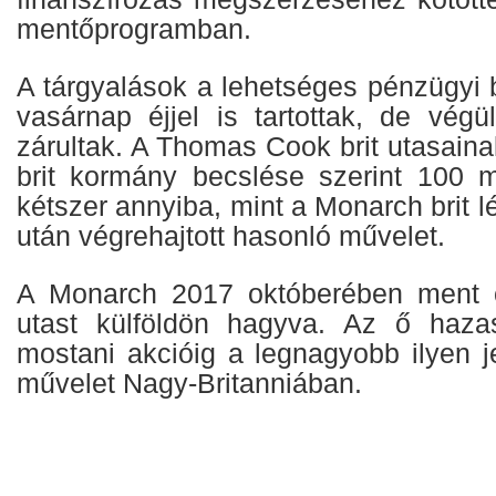
mentőprogramban.
A tárgyalások a lehetséges pénzügyi 
vasárnap éjjel is tartottak, de végü
zárultak. A Thomas Cook brit utasaina
brit kormány becslése szerint 100 mi
kétszer annyiba, mint a Monarch brit l
után végrehajtott hasonló művelet.
A Monarch 2017 októberében ment 
utast külföldön hagyva. Az ő hazas
mostani akcióig a legnagyobb ilyen j
művelet Nagy-Britanniában.