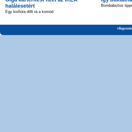
halálesetért
Bombabiztos tipp
Egy kisfiúra dőlt rá a komód
vilagszam