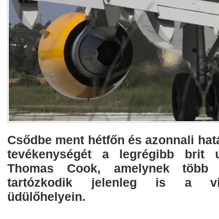
Csődbe ment hétfőn és azonnali hatá
tevékenységét a legrégibb brit u
Thomas Cook, amelynek több 
tartózkodik jelenleg is a v
üdülőhelyein.