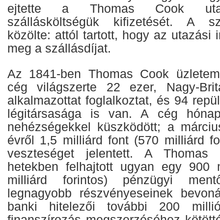
ejtette a Thomas Cook utasa
szállásköltségük kifizetését. A s
közölte: attól tartott, hogy az utazási
meg a szállásdíjat.
Az 1841-ben Thomas Cook üzletember
cég világszerte 22 ezer, Nagy-Bri
alkalmazottat foglalkoztat, és 94 repü
légitársasága is van. A cég hóna
nehézségekkel küszködött; a március
évről 1,5 milliárd font (570 milliárd fo
veszteséget jelentett. A Thomas
hetekben felhajtott ugyan egy 900 m
milliárd forintos) pénzügyi ment
legnagyobb részvényeseinek bevon
banki hitelezői további 200 millió
finanszírozás megszerzéséhez kötötté