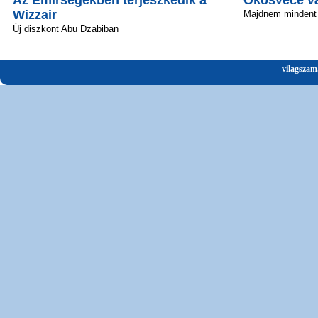
Az Emírségekben terjeszkedik a
Okosvécé vál
Wizzair
Majdnem mindent 
Új diszkont Abu Dzabiban
vilagszam