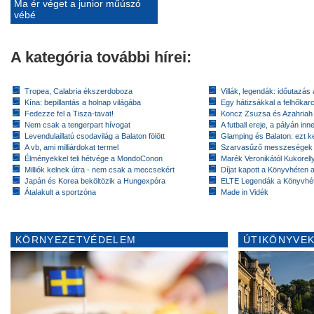
Ma ér véget a junior műúszó
vébé
A kategória további hírei:
Tropea, Calabria ékszerdoboza
Villák, legendák: időutazás
Kína: bepillantás a holnap világába
Egy hátizsákkal a felhőkarc
Fedezze fel a Tisza-tavat!
Koncz Zsuzsa és Azahriah
Nem csak a tengerpart hívogat
A futball ereje, a pályán inn
Levendulaillatú csodavilág a Balaton fölött
Glamping és Balaton: ezt ke
A vb, ami milliárdokat termel
Szarvasűző messzeségek
Élményekkel teli hétvége a MondoConon
Marék Veronikától Kukorell
Milliók kelnek útra - nem csak a meccsekért
Díjat kapott a Könyvhéten
Japán és Korea beköltözik a Hungexpóra
ELTE Legendák a Könyvhé
Átalakult a sportzóna
Made in Vidék
KÖRNYEZETVÉDELEM
ÚTIKÖNYVEK