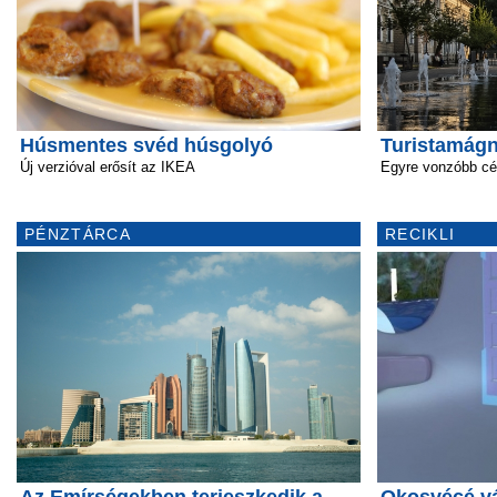
Húsmentes svéd húsgolyó
Turistamágn
Új verzióval erősít az IKEA
Egyre vonzóbb cé
PÉNZTÁRCA
RECIKLI