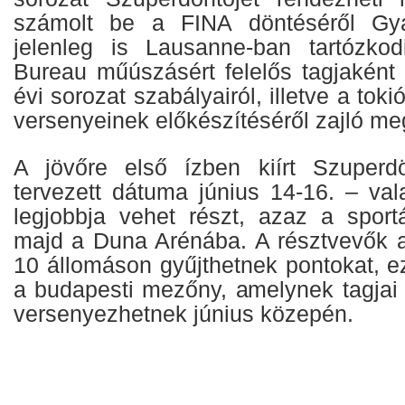
számolt be a FINA döntéséről Gyá
jelenleg is Lausanne-ban tartózko
Bureau műúszásért felelős tagjaként 
évi sorozat szabályairól, illetve a tok
versenyeinek előkészítéséről zajló m
A jövőre első ízben kiírt Szuper
tervezett dátuma június 14-16. – v
legjobbja vehet részt, azaz a sport
majd a Duna Arénába. A résztvevők a
10 állomáson gyűjthetnek pontokat, ez
a budapesti mezőny, amelynek tagjai 
versenyezhetnek június közepén.