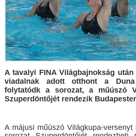
A tavalyi FINA Világbajnokság után
viadalnak adott otthont a Duna
folytatódk a sorozat, a műúszó V
Szuperdöntőjét rendezik Budapeste
A májusi műúszó Világkupa-versenyt 
sorozat Szuperdöntőjét rendezhet