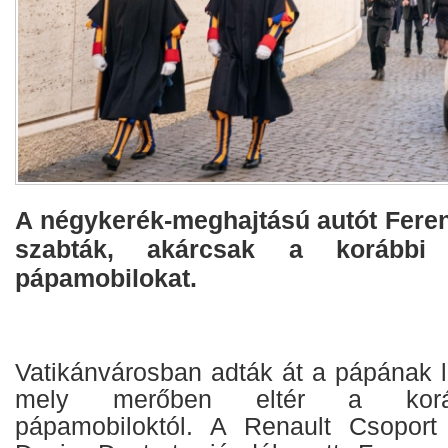
A négykerék-meghajtású autót Feren
szabták, akárcsak a korábbi l
pápamobilokat.
Vatikánvárosban adták át a pápának l
mely merőben eltér a korá
pápamobiloktól. A Renault Csoport