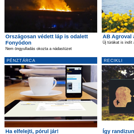
Országosan védett láp is odalett
AB Agroval 
Fonyódon
Új túrákat is indít
Nem öngyulladás okozta a nádastüzet
PÉNZTÁRCA
RECIKLI
Ha elfelejti, pórul jár!
Így randizun