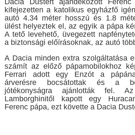
Dacia Dustert ajándékozott Ferenc
kifejezetten a katolikus egyházfő igé
autó 4.34 méter hosszú és 1.8 méte
ülést helyeztek el, az egyik a pápa ké
A tető levehető, üvegezett napfényte
a biztonsági előírásoknak, az autó több
A Dacia minden extra szolgáltatása e
számít az előző pápamobilokhoz ké
Ferrari adott egy Enzót a pápána
árverésre bocsátottak és a be
jótékonyságra ajánlották fel. 
Lamborghinitől kapott egy Huraca
Ferenc pápa, ezt követte a Dacia Duste