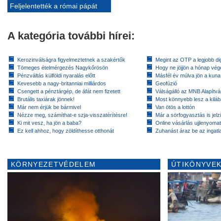
Feljelentették a római pápát
A kategória további hírei:
Kerozinválságra figyelmeztetnek a szakértők
Megint az OTP a legjobb dig
Tömeges ételmérgezés Nagykőrösön
Hogy ne jöjjön a hónap vé
Pénzváltás külföldi nyaralás előtt
Másfél év múlva jön a kuna
Kevesebb a nagy-britanniai milliárdos
Geofúzió
Csengett a pénztárgép, de áfát nem fizetett
Válságálló az MNB Alapítv
Brutális taxiárak jönnek!
Most könnyebb lesz a kiláb
Már nem érjük be bármivel
Van ötös a lottón
Nézze meg, számíthat-e szja-visszatérítésre!
Már a sörfogyasztás is jelzi
Ki mit vesz, ha jön a baba?
Online vásárlás ujjlenyomat
Ez kell ahhoz, hogy zöldíthesse otthonát
Zuhanást áraz be az ingatl
KÖRNYEZETVÉDELEM
ÚTIKÖNYVEK