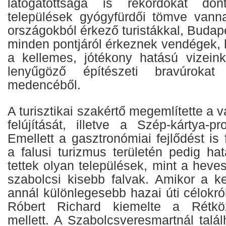
látogatottsága is rekordokat dön
települések gyógyfürdői tömve van
országokból érkező turistákkal, Budape
minden pontjáról érkeznek vendégek, 
a kellemes, jótékony hatású vizein
lenyűgöző építészeti bravúrokat
medencéből.
A turisztikai szakértő megemlítette a 
felújítását, illetve a Szép-kártya-p
Emellett a gasztronómiai fejlődést is 
a falusi turizmus területén pedig ha
tettek olyan települések, mint a heve
szabolcsi kisebb falvak. Amikor a k
annál különlegesebb hazai úti célokró
Róbert Richard kiemelte a Rétköz
mellett. A Szabolcsveresmartnál talál