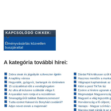
KAPCSOLÓDÓ CIKKEK:
Élményvásárlás közvetlen
buszjárattal
A kategória további hírei:
Zebra steak és jégpályák szilveszter éjjelén
Dárdai Pál kritikusan szólt 
A napfény városa
Hasznos mentőöv a munkan
Hegyvidék, gyógyvíz, barlangok és történelem
Világnapot kaphatnának az 
15 százalékkal nőtt a vendégforgalom
Kitört a pesti TikTok láz
Az ultra all inclusive szállodák világa II.
Ezekre a hírekre ugranak a 
A nyaralást nem rontja el a rezsidémon
Megmutatjuk Magyarország 
Smaragdgyűrűt találtak Balatonszemesen!
Magyaré a világ legszebb g
Tudta ezeket Kakasd és Bonyhád csodáiról?
Horvátország a fő célpont,
Adjon nevet ennek a majomnak!
Vastaps - Magyar színház e
Macska miatt zárták le az a