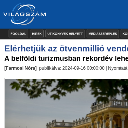
FŐOLDAL
HÍREK
ÚTIKÖNYVEK HELYETT
MÉDIASZEREPLÉS
KÖ
Elérhetjük az ötvenmillió ven
A belföldi turizmusban rekordév leh
[Farmosi Nóra]
publikálva: 2024-09-16 00:00:00 |
Nyomtatá