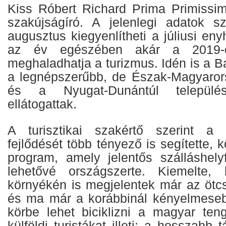
Kiss Róbert Richard Prima Primissima
szakújságíró. A jelenlegi adatok s
augusztus kiegyenlítheti a júliusi en
az év egészében akár a 2019-
meghaladhatja a turizmus. Idén is a Ba
a legnépszerűbb, de Észak-Magyarors
és a Nyugat-Dunántúl települé
ellátogattak.
A turisztikai szakértő szerint a b
fejlődését több tényező is segítette, 
program, amely jelentős szálláshelyf
lehetővé országszerte. Kiemelte,
környékén is megjelentek már az ötcs
és ma már a korábbinál kényelmese
körbe lehet biciklizni a magyar ten
külföldi turistákat illeti: a hosszabb