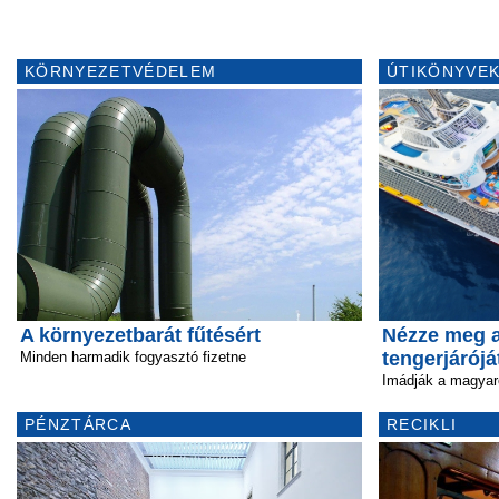
KÖRNYEZETVÉDELEM
ÚTIKÖNYVEK
A környezetbarát fűtésért
Nézze meg a
tengerjárójá
Minden harmadik fogyasztó fizetne
Imádják a magyar
PÉNZTÁRCA
RECIKLI