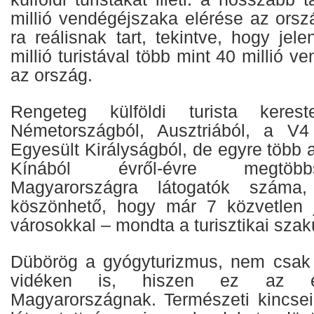
millió vendégéjszaka elérése az orsz
ra reálisnak tart, tekintve, hogy jel
millió turistával több mint 40 millió v
az ország.
Rengeteg külföldi turista keres
Németországból, Ausztriából, a V4
Egyesült Királyságból, de egyre több az
Kínából évről-évre megtöb
Magyarországra látogatók száma
köszönhető, hogy már 7 közvetlen j
városokkal – mondta a turisztikai szak
Dübörög a gyógyturizmus, nem csak 
vidéken is, hiszen ez az eg
Magyarországnak. Természeti kincsei