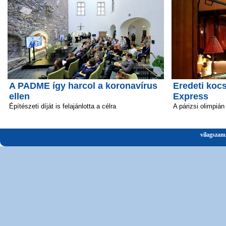
A PADME így harcol a koronavírus
Eredeti kocs
ellen
Express
Építészeti díját is felajánlotta a célra
A párizsi olimpián
vilagszam