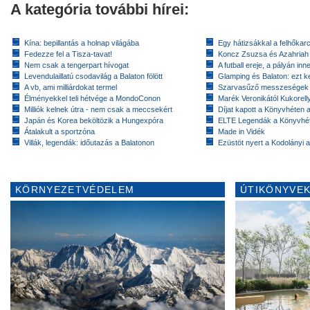
A kategória további hírei:
Kína: bepillantás a holnap világába
Egy hátizsákkal a felhőkarc
Fedezze fel a Tisza-tavat!
Koncz Zsuzsa és Azahriah
Nem csak a tengerpart hívogat
A futball ereje, a pályán inn
Levendulaillatú csodavilág a Balaton fölött
Glamping és Balaton: ezt ke
A vb, ami milliárdokat termel
Szarvasűző messzeségek
Élményekkel teli hétvége a MondoConon
Marék Veronikától Kukorell
Milliók kelnek útra - nem csak a meccsekért
Díjat kapott a Könyvhéten
Japán és Korea beköltözik a Hungexpóra
ELTE Legendák a Könyvhé
Átalakult a sportzóna
Made in Vidék
Villák, legendák: időutazás a Balatonon
Ezüstöt nyert a Kodolányi
KÖRNYEZETVÉDELEM
ÚTIKÖNYVEK