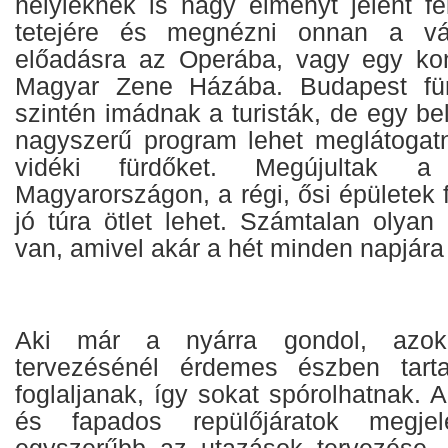
helyieknek is nagy élményt jelent fe
tetejére és megnézni onnan a vár
előadásra az Operába, vagy egy kon
Magyar Zene Házába. Budapest für
szintén imádnak a turisták, de egy bel
nagyszerű program lehet meglátogatn
vidéki fürdőket. Megújultak 
Magyarországon, a régi, ősi épületek 
jó túra ötlet lehet. Számtalan olyan
van, amivel akár a hét minden napjára 
Aki már a nyárra gondol, azok
tervezésénél érdemes észben tart
foglaljanak, így sokat spórolhatnak. A
és fapados repülőjáratok megjel
egyszerűbb az utazások tervezése, 