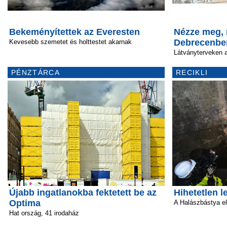
Bekeményítettek az Everesten
Nézze meg, 
Debrecenbe
Kevesebb szemetet és holttestet akarnak
Látványterveken 
PÉNZTÁRCA
RECIKLI
Újabb ingatlanokba fektetett be az
Hihetetlen l
Optima
A Halászbástya el
Hat ország, 41 irodaház