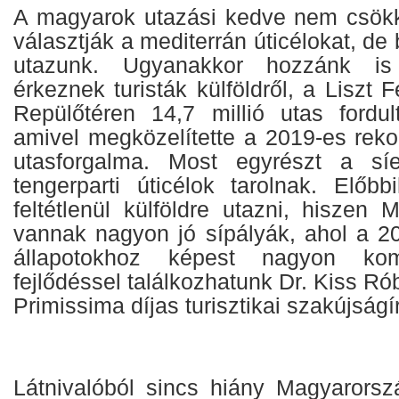
A magyarok utazási kedve nem csökk
választják a mediterrán úticélokat, de 
utazunk. Ugyanakkor hozzánk i
érkeznek turisták külföldről, a Liszt
Repülőtéren 14,7 millió utas fordu
amivel megközelítette a 2019-es reko
utasforgalma. Most egyrészt a sí
tengerparti úticélok tarolnak. Előb
feltétlenül külföldre utazni, hiszen
vannak nagyon jó sípályák, ahol a 20
állapotokhoz képest nagyon kom
fejlődéssel találkozhatunk Dr. Kiss Ró
Primissima díjas turisztikai szakújságír
Látnivalóból sincs hiány Magyarorsz