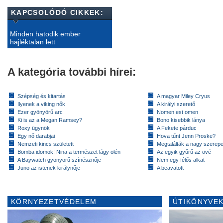
KAPCSOLÓDÓ CIKKEK:
Minden hatodik ember
hajléktalan lett
A kategória további hírei:
Szépség és kitartás
A magyar Miley Cryus
Ilyenek a viking nők
A királyi szerető
Ezer gyönyörű arc
Nomen est omen
Ki is az a Megan Ramsey?
Bono kisebbik lánya
Roxy ügynök
A Fekete párduc
Egy nő darabjai
Hova tűnt Jenn Proske?
Nemzeti kincs született
Megtalálták a nagy szerep
Bomba idomok! Nina a természet lágy ölén
Az egyik gyűrű az övé
A Baywatch gyönyörű színésznője
Nem egy félős alkat
Juno az istenek királynője
A beavatott
KÖRNYEZETVÉDELEM
ÚTIKÖNYVEK