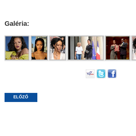
Galéria:
ELŐZŐ