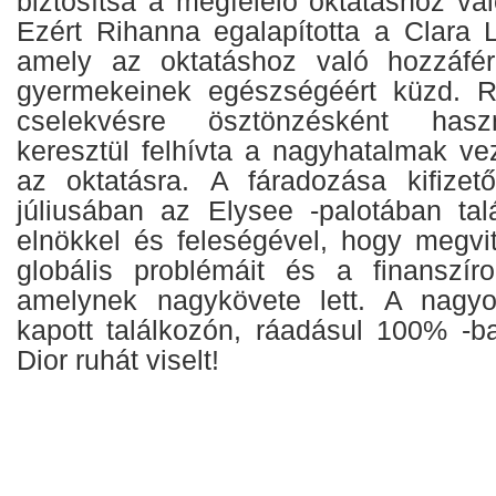
biztosítsa a megfelelő oktatáshoz va
Ezért Rihanna egalapította a Clara L
amely az oktatáshoz való hozzáfér
gyermekeinek egészségéért küzd. Ri
cselekvésre ösztönzésként haszn
keresztül felhívta a nagyhatalmak ve
az oktatásra. A fáradozása kifizet
júliusában az Elysee -palotában talá
elnökkel és feleségével, hogy megvi
globális problémáit és a finanszíro
amelynek nagykövete lett. A nagyo
kapott találkozón, ráadásul 100% -ba
Dior ruhát viselt!