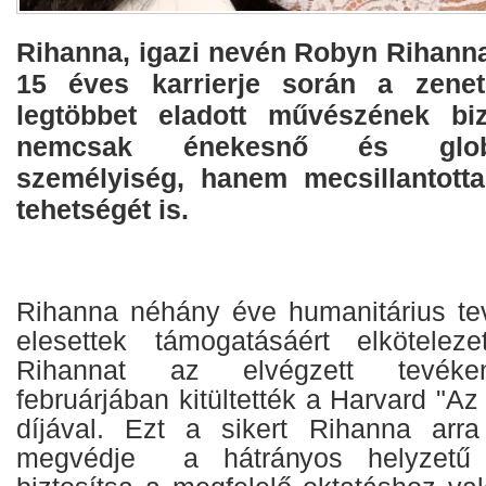
Rihanna, igazi nevén Robyn Rihann
15 éves karrierje során a zenet
legtöbbet eladott művészének biz
nemcsak énekesnő és globá
személyiség, hanem mecsillantott
tehetségét is.
Rihanna néhány éve humanitárius te
elesettek támogatásáért elköteleze
Rihannat az elvégzett tevéke
februárjában kitültették a Harvard "A
díjával. Ezt a sikert Rihanna arra
megvédje a hátrányos helyzetű 