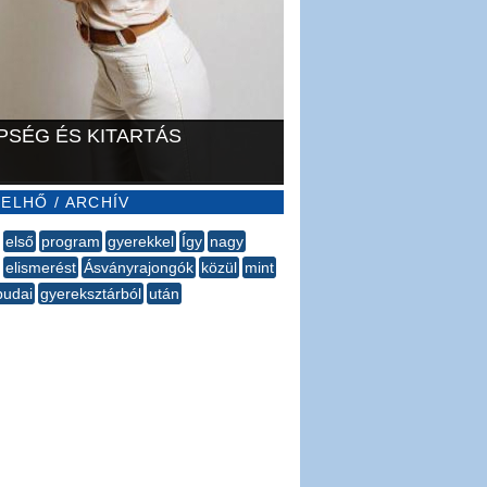
PSÉG ÉS KITARTÁS
ELHŐ / ARCHÍV
első
program
gyerekkel
Így
nagy
elismerést
Ásványrajongók
közül
mint
budai
gyereksztárból
után