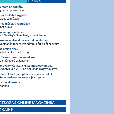
PIKÁNS
an most az Adrián?
yar recepciós mesél
ost inkább hagyja ki!
élyes a túrázás
etes ülések a repülőkön
ehet a jövő
en, amíg nem késő
t 100 világörökségi helyszín tűnhet el
enetes emberek szavaztak vasárnap
entést és táncos játszóteret kért a két szavazó
 az amish szex
ombolás után csak a férj
s Tamás barátom emlékére
 a műrepülő világbajnok
anövény válthatja ki az antibiotikumokat
sarkantyúka a 2013-as esztendő gyógynövénye
 - Nem lehet méregteleníteni a testünket
ábor toxikológus elmondja az igazat
n az eszkimószex
lcsönbe
ORAINK