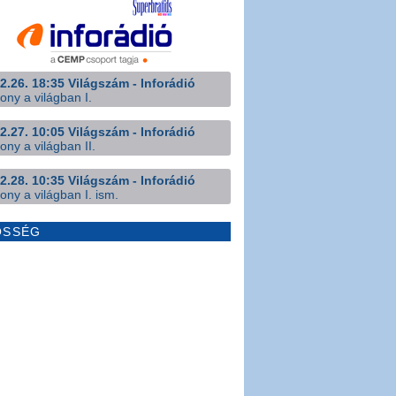
2.26. 18:35 Világszám - Inforádió
ony a világban I.
2.27. 10:05 Világszám - Inforádió
ony a világban II.
2.28. 10:35 Világszám - Inforádió
ony a világban I. ism.
ÖSSÉG