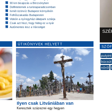
90 km bicajozás a Börzsönyben
Delfintetemek a turistaparadicsomban
Ismét özönvíz Budapest környékén
Felhőszakadás Budapesten
Videón a nyíregyházi állatpark sztárja
Csak azt hiszi, hogy hideg ez a nyár
Autómentes lesz a Városliget
SZÉ
ÚTIKÖNYVEK HELYETT
SZÓF
putyint
búcsút
nőről
--
Ilyen csak Litvániában van
Keresztek százezrei egy hegyen