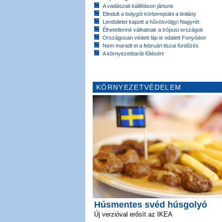
A vadászati kiállításon jártunk
Elindult a bolygót körberepülni a tinilány
Lendületet kapott a hűvösvölgyi Nagyrét
Élhetetlenné válhatnak a trópusi országok
Országosan védett láp is odalett Fonyódon
Nem maradt el a februári tiszai fürdőzés
A környezetbarát fűtésért
KÖRNYEZETVÉDELEM
Húsmentes svéd húsgolyó
Új verzióval erősít az IKEA