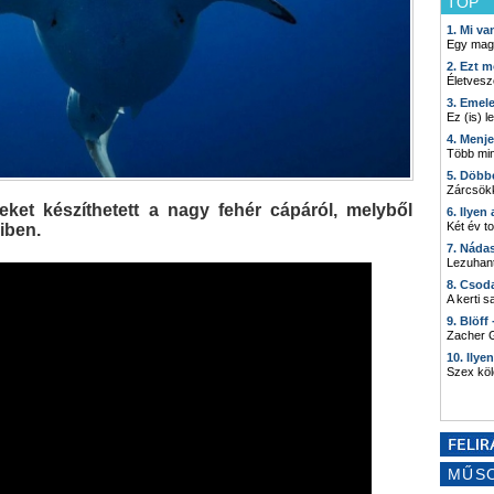
TOP
1. Mi v
Egy mag
2. Ezt m
Életvesz
3. Emel
Ez (is) l
4. Menj
Több min
5. Döbb
Zárcsökk
ket készíthetett a nagy fehér cápáról, melyből
6. Ilyen
Két év t
iben.
7. Náda
Lezuhant
8. Csod
A kerti 
9. Blöff
Zacher G
10. Ilye
Szex kö
MŰS