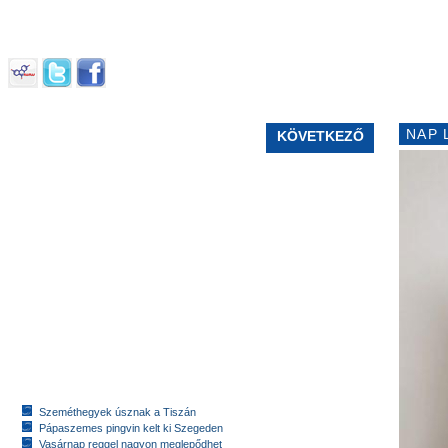
NAP 
KÖVETKEZŐ
Szeméthegyek úsznak a Tiszán
Pápaszemes pingvin kelt ki Szegeden
Vasárnap reggel nagyon meglepődhet