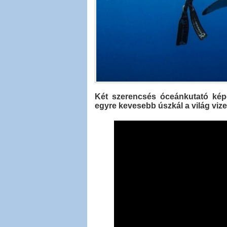
Két szerencsés óceánkutató képe
egyre kevesebb úszkál a világ vize