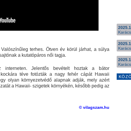
2025.1
Karács
2025.1
Karács
Valószínűleg terhes. Ötven év körül járhat, a súlya
sajtónak a kutatópáros női tagja.
2025.1
Karács
 interneten. Jelentős bevételt hoztak a bátor
 kockára téve fotózták a nagy fehér cápát Hawaii
KÖZ
 egy olyan környezetvédő alapnak adják, mely azért
szatát a Hawaii- szigetek környékén, később pedig az
© vilagszam.hu