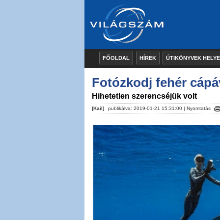
FŐOLDAL
HÍREK
ÚTIKÖNYVEK HELY
Fotózkodj fehér cápá
Hihetetlen szerencséjük volt
[Kail]
publikálva: 2019-01-21 15:31:00 |
Nyomtatás