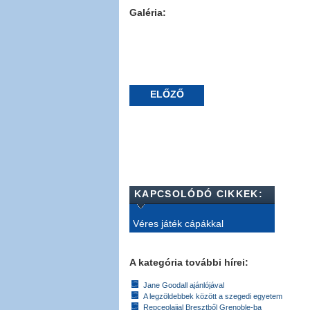
Galéria:
ELŐZŐ
KAPCSOLÓDÓ CIKKEK:
Véres játék cápákkal
A kategória további hírei:
Jane Goodall ajánlójával
A legzöldebbek között a szegedi egyetem
Repceolajjal Bresztből Grenoble-ba