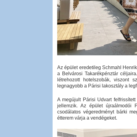
Az épület eredetileg Schmahl Henrik 
a Belvárosi Takarékpénztár céljair
létrehozott hotelszobák, viszont
legnagyobb a Párisi lakosztály a legf
A megújult Párisi Udvart felfrissít
jellemzik. Az épület újraálmodói 
csodálatos végeredményt bárki meg
étterem várja a vendégeket.