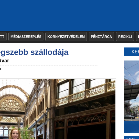
ETT
MÉDIASZEREPLÉS
KÖRNYEZETVÉDELEM
PÉNZTÁRCA
RECIKLI
egszebb szállodája
KE
dvar