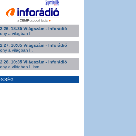
2.26. 18:35 Világszám - Inforádió
ony a világban I.
2.27. 10:05 Világszám - Inforádió
ony a világban II.
2.28. 10:35 Világszám - Inforádió
ony a világban I. ism.
ÖSSÉG