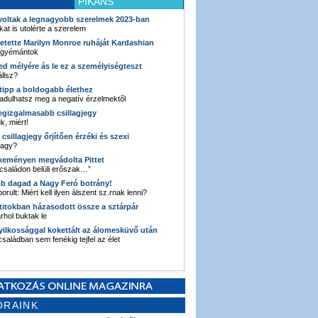
PIKÁNS
 voltak a legnagyobb szerelmek 2023-ban
kat is utolérte a szerelem
retette Marilyn Monroe ruháját Kardashian
 gyémántok
ked mélyére ás le ez a személyiségteszt
llsz?
i tipp a boldogabb élethez
adulhatsz meg a negatív érzelmektől
legizgalmasabb csillagjegy
k, miért!
3 csillagjegy őrjítően érzéki és szexi
vagy?
e keményen megvádolta Pittet
 családon belüli erőszak…”
bb dagad a Nagy Feró botrány!
orult: Miért kell ilyen álszent sz.rnak lenni?
 titokban házasodott össze a sztárpár
hol buktak le
yilkossággal kokettált az álomesküvő után
 családban sem fenékig tejfel az élet
ORAINK