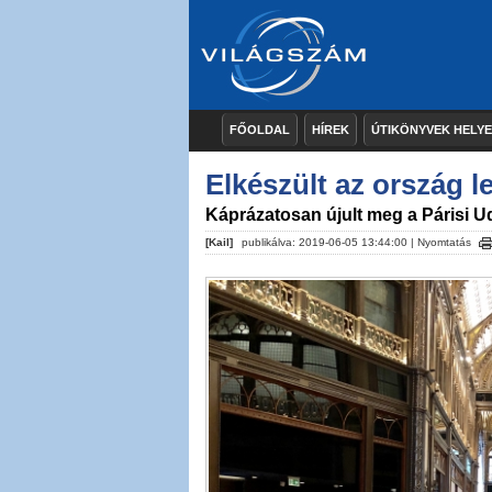
FŐOLDAL
HÍREK
ÚTIKÖNYVEK HELY
Elkészült az ország l
Káprázatosan újult meg a Párisi U
[Kail]
publikálva: 2019-06-05 13:44:00 |
Nyomtatás