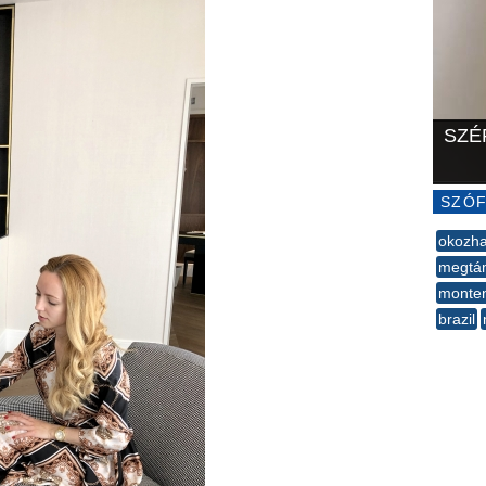
SZÉ
SZÓF
okozha
megtá
​monte
brazil
--