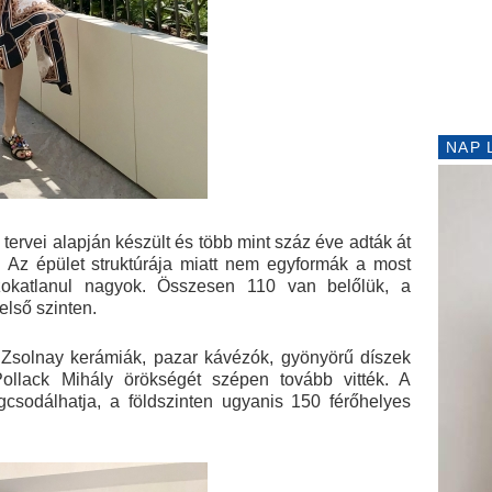
NAP 
tervei alapján készült és több mint száz éve adták át
a. Az épület struktúrája miatt nem egyformák a most
 szokatlanul nagyok. Összesen 110 van belőlük, a
első szinten.
ett Zsolnay kerámiák, pazar kávézók, gyönyörű díszek
Pollack Mihály örökségét szépen tovább vitték. A
csodálhatja, a földszinten ugyanis 150 férőhelyes