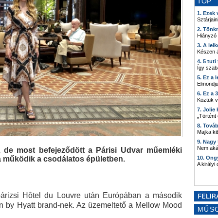
TOP
1. Ezek
Sztárjain
2. Tönk
Hiányzó
3. A lel
Készen á
4. 5 tut
Így szab
5. Ez a 
Elmondju
6. Ez a 
Köztük 
7. Joli
„Történt
8. Tová
Majka kib
9. Nagy
Nem akár
, de most befejeződött a Párisi Udvar műemléki
gja működik a csodálatos épületben.
10. Öng
A királyi
párizsi Hôtel du Louvre után Európában a második
n by Hyatt brand-nek. Az üzemeltető a Mellow Mood
MŰS