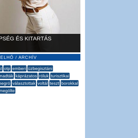
PSÉG ÉS KITARTÁS
ELHŐ / ARCHÍV
t
otp
emberi
üzbegisztáni
madták
káprázatos
róluk
turisztikai
negró
választottak
voltál
teszt
borokkal
megölte