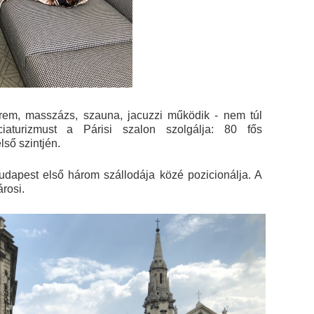
erem, masszázs, szauna, jacuzzi működik - nem túl
iaturizmust a Párisi szalon szolgálja: 80 fős
lső szintjén.
Budapest első három szállodája közé pozicionálja. A
árosi.