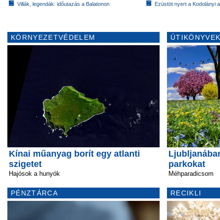
Villák, legendák: időutazás a Balatonon
Ezüstöt nyert a Kodolányi
KÖRNYEZETVÉDELEM
ÚTIKÖNYVEK
Kínai műanyag borít egy atlanti
Ljubljanában
szigetet
parkokat
Hajósok a hunyók
Méhparadicsom
PÉNZTÁRCA
RECIKLI