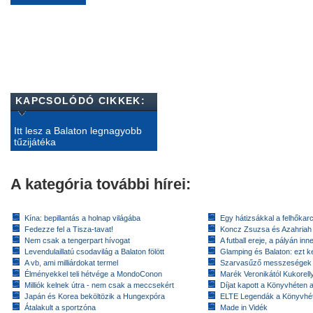
KAPCSOLÓDÓ CIKKEK:
Itt lesz a Balaton legnagyobb
tűzijátéka
A kategória további hírei:
Kína: bepillantás a holnap világába
Egy hátizsákkal a felhőkarc
Fedezze fel a Tisza-tavat!
Koncz Zsuzsa és Azahriah
Nem csak a tengerpart hívogat
A futball ereje, a pályán inn
Levendulaillatú csodavilág a Balaton fölött
Glamping és Balaton: ezt ke
A vb, ami milliárdokat termel
Szarvasűző messzeségek
Élményekkel teli hétvége a MondoConon
Marék Veronikától Kukorell
Milliók kelnek útra - nem csak a meccsekért
Díjat kapott a Könyvhéten
Japán és Korea beköltözik a Hungexpóra
ELTE Legendák a Könyvhé
Átalakult a sportzóna
Made in Vidék