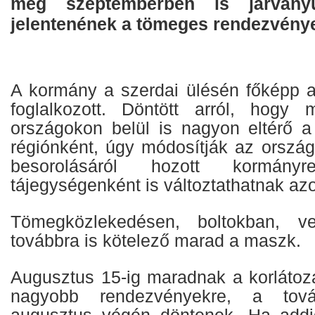
még szeptemberben is járványü
jelentenének a tömeges rendezvény
A kormány a szerdai ülésén főképp a 
foglalkozott. Döntött arról, hogy
országokon belül is nagyon eltérő a
régiónként, úgy módosítják az ország
besorolásáról hozott kormányre
tájegységenként is változtathatnak az
Tömegközlekedésen, boltokban, ve
továbbra is kötelező marad a maszk.
Augusztus 15-ig maradnak a korlátoz
nagyobb rendezvényekre, a továb
augusztus végén döntenek. Ha addi