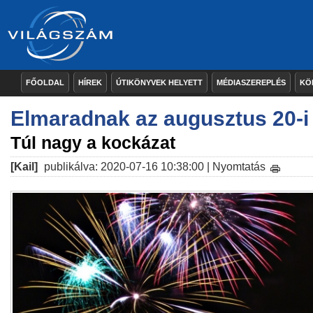
FŐOLDAL
HÍREK
ÚTIKÖNYVEK HELYETT
MÉDIASZEREPLÉS
KÖ
Elmaradnak az augusztus 20-
Túl nagy a kockázat
[Kail]
publikálva: 2020-07-16 10:38:00 |
Nyomtatás