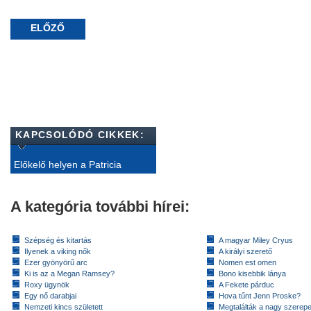
ELŐZŐ
KAPCSOLÓDÓ CIKKEK:
Előkelő helyen a Patricia
A kategória további hírei:
Szépség és kitartás
A magyar Miley Cryus
Ilyenek a viking nők
A királyi szerető
Ezer gyönyörű arc
Nomen est omen
Ki is az a Megan Ramsey?
Bono kisebbik lánya
Roxy ügynök
A Fekete párduc
Egy nő darabjai
Hova tűnt Jenn Proske?
Nemzeti kincs született
Megtalálták a nagy szerep