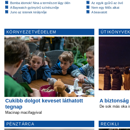
Bomba idomok! Nina a természet lágy ölén
Az egyik gyűrű az övé
A Baywatch gyönyörű színésznője
Nem egy félős alkat
Juno az istenek királynője
A beavatott
KÖRNYEZETVÉDELEM
ÚTIKÖNYVEK
Cukibb dolgot keveset láthatott
A biztonság
tegnap
De sok más oka is
Macinap macifagyival
PÉNZTÁRCA
RECIKLI