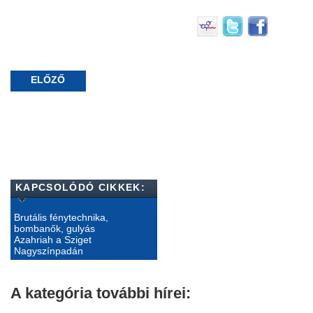
ELŐZŐ
KAPCSOLÓDÓ CIKKEK:
Brutális fénytechnika,
bombanők, gulyás
Azahriah a Sziget
Nagyszínpadán
A kategória további hírei: