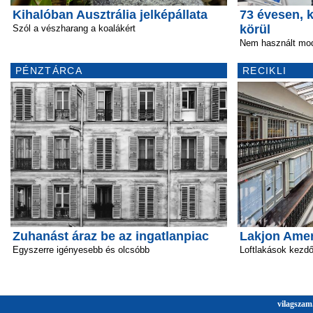
Kihalóban Ausztrália jelképállata
73 évesen, k
körül
Szól a vészharang a koalákért
Nem használt mod
PÉNZTÁRCA
RECIKLI
Zuhanást áraz be az ingatlanpiac
Lakjon Amer
Egyszerre igényesebb és olcsóbb
Loftlakások kezd
vilagszam