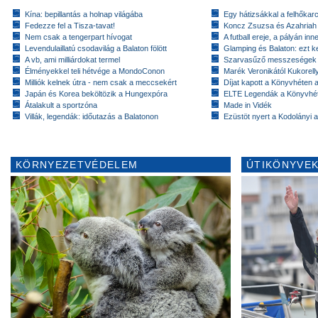
Kína: bepillantás a holnap világába
Egy hátizsákkal a felhőkarc
Fedezze fel a Tisza-tavat!
Koncz Zsuzsa és Azahriah
Nem csak a tengerpart hívogat
A futball ereje, a pályán inn
Levendulaillatú csodavilág a Balaton fölött
Glamping és Balaton: ezt ke
A vb, ami milliárdokat termel
Szarvasűző messzeségek
Élményekkel teli hétvége a MondoConon
Marék Veronikától Kukorell
Milliók kelnek útra - nem csak a meccsekért
Díjat kapott a Könyvhéten
Japán és Korea beköltözik a Hungexpóra
ELTE Legendák a Könyvhé
Átalakult a sportzóna
Made in Vidék
Villák, legendák: időutazás a Balatonon
Ezüstöt nyert a Kodolányi
KÖRNYEZETVÉDELEM
ÚTIKÖNYVEK