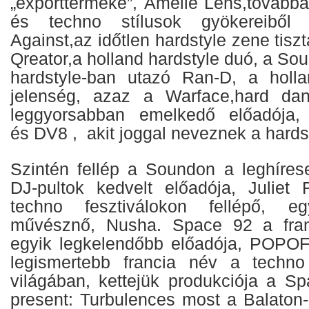
„exportterméke”,
Amelie Lens
,tovább
és techno stílusok gyökereiből t
Against
,az időtlen hardstyle zene tisz
Qreator
,a holland hardstyle duó, a
Sou
hardstyle-ban utazó
Ran-D
, a holl
jelenség, azaz a
Warface
,hard dan
leggyorsabban emelkedő előadója
és
DV8
, akit joggal neveznek a hards
Szintén fellép a Soundon a leghíre
DJ-pultok kedvelt előadója,
Juliet 
techno fesztiválokon fellépő, eg
művésznő,
Nusha
. Space 92 a fra
egyik legkelendőbb előadója, POPOF
legismertebb francia név a techn
világában, kettejük produkciója a
Sp
present: Turbulences
most a Balaton-