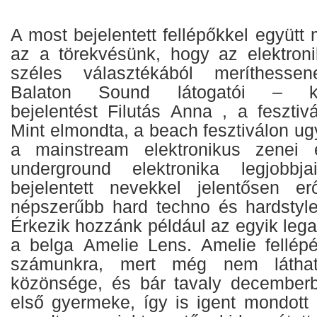
A most bejelentett fellépőkkel együtt 
az a törekvésünk, hogy az elektroni
széles választékából meríthess
Balaton Sound látogatói – k
bejelentést
Filutás Anna
, a fesztiv
Mint elmondta, a beach fesztiválon u
a mainstream elektronikus zenei 
underground elektronika legjobb
bejelentett nevekkel jelentősen e
népszerűbb hard techno és hardstyle
Érkezik hozzánk például az egyik lega
a belga
Amelie Lens.
Amelie fellép
számunkra, mert még nem látha
közönsége, és bár tavaly decemberb
első gyermeke, így is igent mondott 