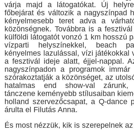
várja majd a látogatókat. Új helyr
főbejárat és változik a nagyszínpad h
kényelmesebb teret adva a várha
közönségnek. Továbbra is a fesztivál
külföldi látogatót vonzó 1 km hosszú 
vízparti helyszínekkel, beach par
kényelmes lazulással, vízi játékokkal 
a fesztivál ideje alatt, éjjel-nappal. 
nagyszínpadon a programok immár 
szórakoztatják a közönséget, az utol
hatalmas end show-val zárunk, 
tánczene keményebb stílusaiban kieme
holland szervezőcsapat, a Q-dance 
árulta el Filutás Anna.
És most nézzük, kik is szerepelnek az