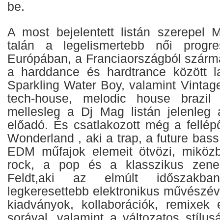
be.
A most bejelentett listán szerepel
Mi
talán a legelismertebb női progr
Európában, a Franciaországból szárma
a harddance és hardtrance között 
Sparkling Water Boy, valamint
Vintag
tech-house, melodic house brazil
mellesleg a Dj Mag listán jelenleg 
előadó. És csatlakozott még a fellé
Wonderland
, aki a trap, a future ba
EDM műfajok elemeit ötvözi, miközb
rock, a pop és a klasszikus zen
Feldt
,aki az elmúlt időszakba
legkeresettebb elektronikus művészévé
kiadványok, kollaborációk, remixek 
sorával, valamint a változatos stílus