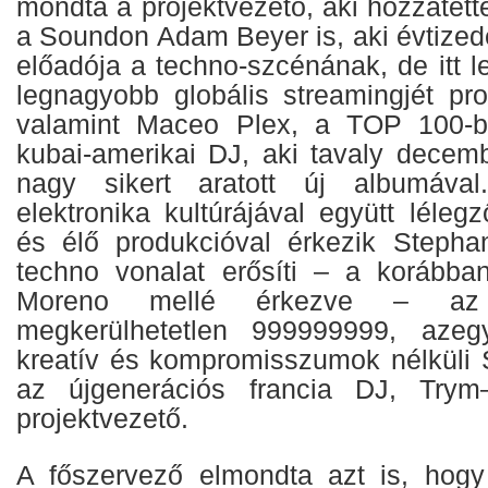
mondta a projektvezető, aki hozzátette
a Soundon
Adam Beyer
is, aki évtize
előadója a techno-szcénának, de itt l
legnagyobb globális streamingjét p
valamint
Maceo Plex,
a TOP 100-ba
kubai-amerikai DJ, aki tavaly decemb
nagy sikert aratott új albumával
elektronika kultúrájával együtt lélegz
és élő produkcióval érkezik
Stepha
techno vonalat erősíti – a korábban
Moreno mellé érkezve – az
megkerülhetetlen
999999999,
azeg
kreatív és kompromisszumok nélküli
S
az újgenerációs francia DJ,
Trym
projektvezető.
A főszervező elmondta azt is, hogy