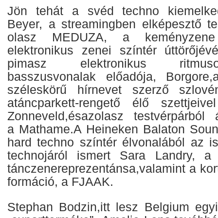
Jön tehát a svéd techno kiemelk
Beyer
, a streamingben elképesztő te
olasz
MEDUZA
, a keményzene
elektronikus zenei színtér úttörőjé
pimasz elektronikus ritmus
basszusvonalak előadója,
Borgore
,
széleskörű hírnevet szerző szlo
atáncparkett-rengető élő szettjei
Zonneveld
,ésazolasz testvérpárból
a
Mathame
.A Heineken Balaton Soun
hard techno színtér élvonalából az is
technojáról ismert
Sara Landry, a 
tánczenereprezentánsa,valamint a kor
formáció, a FJAAK.
Stephan Bodzin,itt lesz Belgium egy