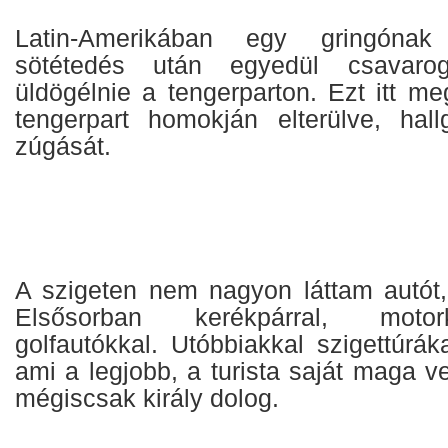
Latin-Amerikában egy gringónak
sötétedés után egyedül csavarogn
üldögélnie a tengerparton. Ezt itt meg
tengerpart homokján elterülve, hal
zúgását.
A szigeten nem nagyon láttam autót, 
Elsősorban kerékpárral, motor
golfautókkal. Utóbbiakkal szigettúrá
ami a legjobb, a turista saját maga ve
mégiscsak király dolog.