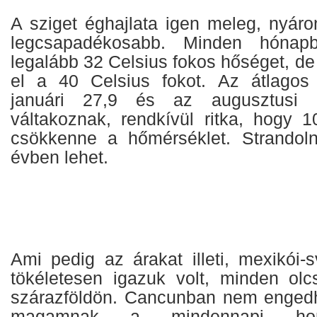
A sziget éghajlata igen meleg, nyáro
legcsapadékosabb. Minden hónap
legalább 32 Celsius fokos hőséget, de
el a 40 Celsius fokot. Az átlagos
januári 27,9 és az augusztusi 
váltakoznak, rendkívül ritka, hogy 1
csökkenne a hőmérséklet. Strandoln
évben lehet.
Ami pedig az árakat illeti, mexikói-
tökéletesen igazuk volt, minden olc
szárazföldön. Cancunban nem enged
magamnak a mindennapi homá