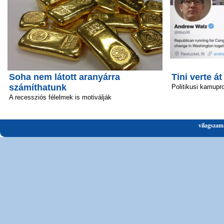
Soha nem látott aranyárra
Tini verte át
számíthatunk
Politikusi kamupro
A recessziós félelmek is motiválják
vilagszam