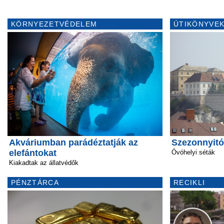
KÖRNYEZETVÉDELEM
ÚTIKÖNYVEK
Akváriumban parádéztatják az
Szezonnyit
elefántokat
Óvóhelyi séták
Kiakadtak az állatvédők
PÉNZTÁRCA
RECIKLI