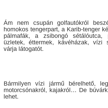
Ám nem csupán golfautókról beszé
homokos tengerpart, a Karib-tenger ké
pálmafák, a zsibongó sétálóutca, p
üzletek, éttermek, kávéházak, vízi
várja látogatót.
Bármilyen vízi jármű bérelhető, le
motorcsónakról, kajakról… De búvárko
lehet.