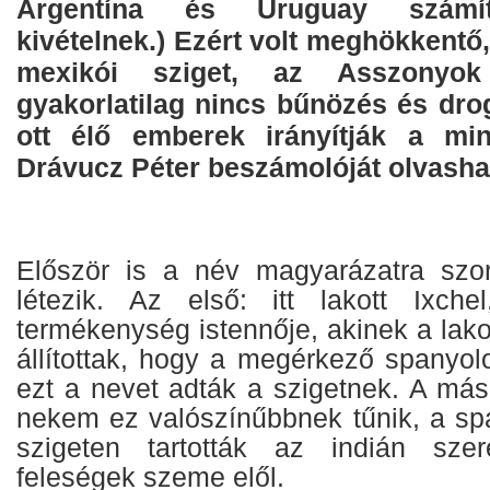
Argentína és Uruguay számít
kivételnek.) Ezért volt meghökkentő,
mexikói sziget, az Asszonyok
gyakorlatilag nincs bűnözés és dro
ott élő emberek irányítják a min
Drávucz Péter beszámolóját olvasha
Először is a név magyarázatra szoru
létezik. Az első: itt lakott Ixc
termékenység istennője, akinek a lak
állítottak, hogy a megérkező spanyol
ezt a nevet adták a szigetnek. A mási
nekem ez valószínűbbnek tűnik, a sp
szigeten tartották az indián szere
feleségek szeme elől.