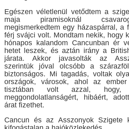
Egészen véletlenül vetődtem a szige
maja piramisoknál csavaro
megismerkedtem egy házaspárral, a f
férj svájci volt. Mondtam nekik, hogy 
hónapos kalandom Cancunban ér vé
hetet leszek, és aztán irány a Briti
járata. Akkor javasolták az Assz
szerintük jóval olcsóbb a szárazfö
biztonságos. Mi tagadás, voltak oly
országok, városok, ahol az ember
tisztában volt azzal, hogy
meggondolatlanságért, hibáért, ado
árat fizethet.
Cancun és az Asszonyok Szigete k
kifogástalan a hajóközlekedés.