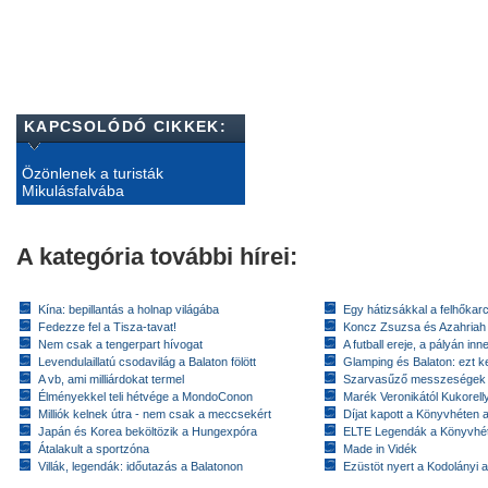
KAPCSOLÓDÓ CIKKEK:
Özönlenek a turisták
Mikulásfalvába
A kategória további hírei:
Kína: bepillantás a holnap világába
Egy hátizsákkal a felhőkarc
Fedezze fel a Tisza-tavat!
Koncz Zsuzsa és Azahriah
Nem csak a tengerpart hívogat
A futball ereje, a pályán inn
Levendulaillatú csodavilág a Balaton fölött
Glamping és Balaton: ezt ke
A vb, ami milliárdokat termel
Szarvasűző messzeségek
Élményekkel teli hétvége a MondoConon
Marék Veronikától Kukorell
Milliók kelnek útra - nem csak a meccsekért
Díjat kapott a Könyvhéten
Japán és Korea beköltözik a Hungexpóra
ELTE Legendák a Könyvhé
Átalakult a sportzóna
Made in Vidék
Villák, legendák: időutazás a Balatonon
Ezüstöt nyert a Kodolányi