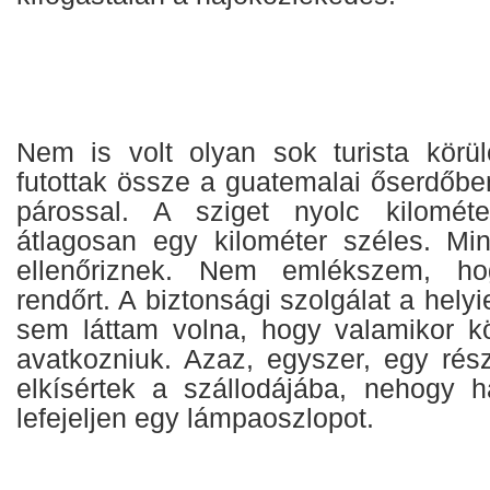
Nem is volt olyan sok turista körü
futottak össze a guatemalai őserdőbe
párossal. A sziget nyolc kilomét
átlagosan egy kilométer széles. Min
ellenőriznek. Nem emlékszem, ho
rendőrt. A biztonsági szolgálat a helyie
sem láttam volna, hogy valamikor kö
avatkozniuk. Azaz, egyszer, egy rész
elkísértek a szállodájába, nehogy ha
lefejeljen egy lámpaoszlopot.