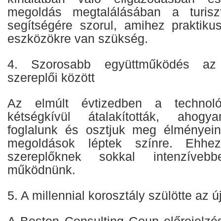
megoldás megtalálásában a turiszti
segítségére szorul, amihez praktikus
eszközökre van szükség.
4. Szorosabb együttműködés az 
szereplői között
Az elmúlt évtizedben a technológ
kétségkívül átalakították, ahogy
foglalunk és osztjuk meg élményein
megoldások léptek színre. Ehhe
szereplőknek sokkal intenzíveb
működnünk.
5. A millennial korosztály szülötte az ú
A Boston Consulting Goup előrejelzés