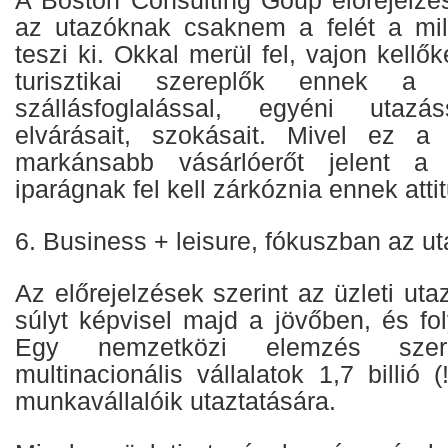
az utazóknak csaknem a felét a mill
teszi ki. Okkal merül fel, vajon kellő
turisztikai szereplők ennek a 
szállásfoglalással, egyéni utazá
elvárásait, szokásait. Mivel ez a 
markánsabb vásárlóerőt jelent a 
iparágnak fel kell zárkóznia ennek atti
6. Business + leisure, fókuszban az uta
Az előrejelzések szerint az üzleti u
súlyt képvisel majd a jövőben, és fo
Egy nemzetközi elemzés szer
multinacionális vállalatok 1,7 billió (
munkavállalóik utaztatására.