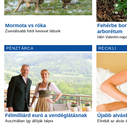
Mormota vs róka
Fehérbe boru
arborétum
Zseniálisabb fotót keveset láttunk
Idén Valentin-nap
PÉNZTÁRCA
RECIKLI
Félmilliárd euró a vendéglátásnak
Újabb alvás
Ausztriában így állítják talpra
Elindult az alvás 