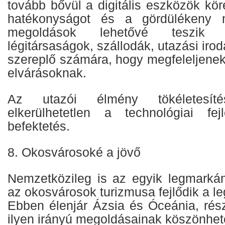
tovább bővül a digitális eszközök kör
hatékonyságot és a gördülékeny 
megoldások lehetővé teszik 
légitársaságok, szállodák, utazási ir
szereplő számára, hogy megfeleljenek
elvárásoknak.
Az utazói élmény tökéletesít
elkerülhetetlen a technológiai fej
befektetés.
8. Okosvárosoké a jövő
Nemzetközileg is az egyik legmarká
az okosvárosok turizmusa fejlődik a 
Ebben élenjár Ázsia és Óceánia, ré
ilyen irányú megoldásainak köszönhet