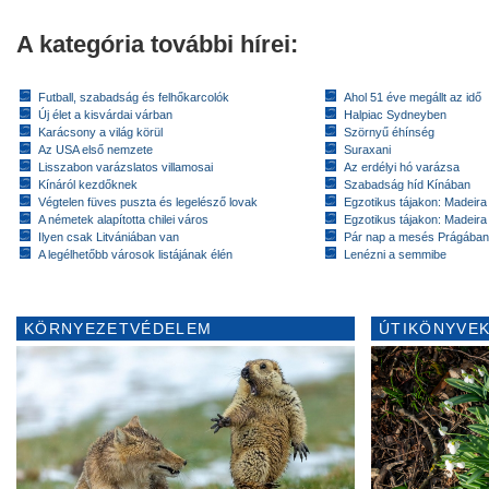
A kategória további hírei:
Futball, szabadság és felhőkarcolók
Ahol 51 éve megállt az idő
Új élet a kisvárdai várban
Halpiac Sydneyben
Karácsony a világ körül
Szörnyű éhínség
Az USA első nemzete
Suraxani
Lisszabon varázslatos villamosai
Az erdélyi hó varázsa
Kínáról kezdőknek
Szabadság híd Kínában
Végtelen füves puszta és legelésző lovak
Egzotikus tájakon: Madeira 
A németek alapította chilei város
Egzotikus tájakon: Madeira 
Ilyen csak Litvániában van
Pár nap a mesés Prágában
A legélhetőbb városok listájának élén
Lenézni a semmibe
KÖRNYEZETVÉDELEM
ÚTIKÖNYVEK