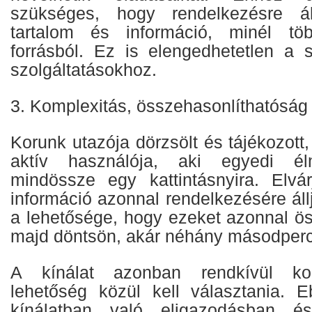
szükséges, hogy rendelkezésre ál
tartalom és információ, minél tö
forrásból. Ez is elengedhetetlen a 
szolgáltatásokhoz.
3. Komplexitás, összehasonlíthatóság
Korunk utazója dörzsölt és tájékozot
aktív használója, aki egyedi él
mindössze egy kattintásnyira. Elvá
információ azonnal rendelkezésére ál
a lehetősége, hogy ezeket azonnal ös
majd döntsön, akár néhány másodperc 
A kínálat azonban rendkívül ko
lehetőség közül kell választania. 
kínálatban való eligazodásban 