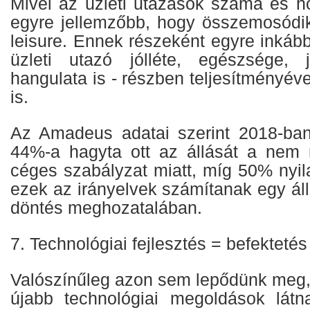
Mivel az üzleti utazások száma és ho
egyre jellemzőbb, hogy összemosódi
leisure. Ennek részeként egyre inkább
üzleti utazó jólléte, egészsége,
hangulata is - részben teljesítményé
is.
Az Amadeus adatai szerint 2018-ban
44%-a hagyta ott az állását a nem 
céges szabályzat miatt, míg 50% nyil
ezek az irányelvek számítanak egy ál
döntés meghozatalában.
7. Technológiai fejlesztés = befektetés
Valószínűleg azon sem lepődünk meg,
újabb technológiai megoldások látn