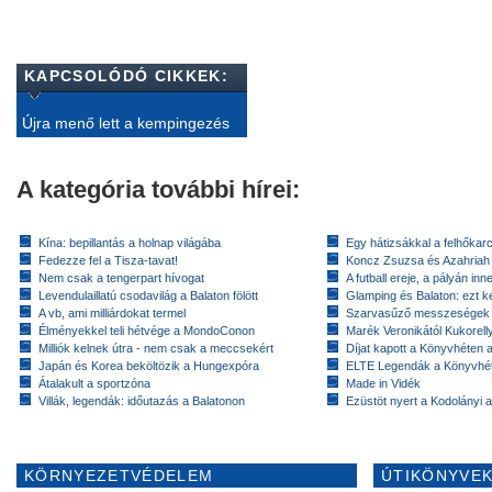
KAPCSOLÓDÓ CIKKEK:
Újra menő lett a kempingezés
A kategória további hírei:
Kína: bepillantás a holnap világába
Egy hátizsákkal a felhőkarc
Fedezze fel a Tisza-tavat!
Koncz Zsuzsa és Azahriah
Nem csak a tengerpart hívogat
A futball ereje, a pályán inn
Levendulaillatú csodavilág a Balaton fölött
Glamping és Balaton: ezt ke
A vb, ami milliárdokat termel
Szarvasűző messzeségek
Élményekkel teli hétvége a MondoConon
Marék Veronikától Kukorell
Milliók kelnek útra - nem csak a meccsekért
Díjat kapott a Könyvhéten
Japán és Korea beköltözik a Hungexpóra
ELTE Legendák a Könyvhé
Átalakult a sportzóna
Made in Vidék
Villák, legendák: időutazás a Balatonon
Ezüstöt nyert a Kodolányi
KÖRNYEZETVÉDELEM
ÚTIKÖNYVEK