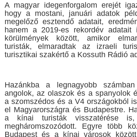
A magyar idegenforgalom erejét iga
hogy a mostani, januári adatok pé
megelőző esztendő adatait, eredmény
hanem a 2019-es rekordév adatait i
körülmények között, amikor elma
turisták, elmaradtak az izraeli tu
turisztikai szakértő a Kossuth Rádió 
Hazánkba a legnagyobb számban
angolok, az olaszok és a spanyolok é
a szomszédos és a V4 országokból is
el Magyarországra és Budapestre. Ha
a kínai turisták visszatérése 
megháromszozódott. Egyre több köz
Budapest és a kínai városok között,