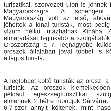
turisztikai, szervezett úton is jönne
Magyarországra. A schengeni
Magyarország volt az első, ahová
jöhettek a kínai turisták, most ped
vízum nélkül utazhatnak Kínába. A
elmaradását leginkább a szolgáltatók
Oroszország a 7. legnagyobb küldő
oroszok általában jóval többet is k
átlagos turista.
A legtöbbet költő turisták az orosz, 
turisták. Az oroszok kiemelkedően
például egészségturisztikai szol
elmennek 2 hétre mondjuk Sárvárra,
6-7-szer annyit költenek, mint haso