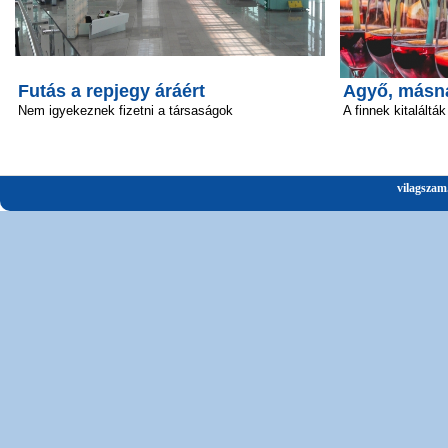
Futás a repjegy áráért
Agyő, másn
Nem igyekeznek fizetni a társaságok
A finnek kitalálták
vilagszam