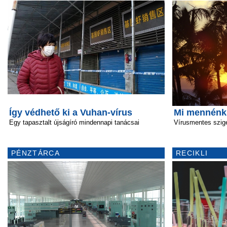
Így védhető ki a Vuhan-vírus
Mi mennénk
Egy tapasztalt újságíró mindennapi tanácsai
Vírusmentes szig
PÉNZTÁRCA
RECIKLI