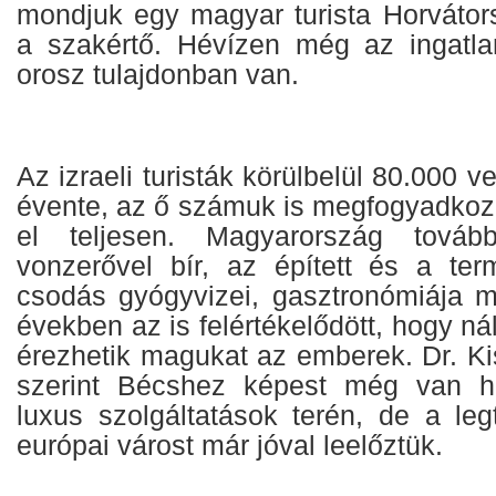
mondjuk egy magyar turista Horváto
a szakértő. Hévízen még az ingatla
orosz tulajdonban van.
Az izraeli turisták körülbelül 80.000 v
évente, az ő számuk is megfogyadkozo
el teljesen. Magyarország továb
vonzerővel bír, az épített és a ter
csodás gyógyvizei, gasztronómiája mi
években az is felértékelődött, hogy n
érezhetik magukat az emberek. Dr. Ki
szerint Bécshez képest még van h
luxus szolgáltatások terén, de a l
európai várost már jóval leelőztük.