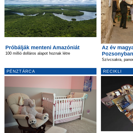
Próbálják menteni Amazóniát
Az év magya
Pozsonyba
100 millió dolláros alapot hoznak létre
Szívcsakra, pano
PÉNZTÁRCA
RECIKLI