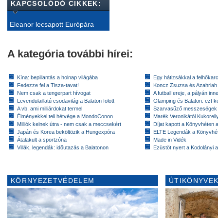
KAPCSOLÓDÓ CIKKEK:
Eleanor lecsapott Európára
A kategória további hírei:
Kína: bepillantás a holnap világába
Egy hátizsákkal a felhőkarc
Fedezze fel a Tisza-tavat!
Koncz Zsuzsa és Azahriah
Nem csak a tengerpart hívogat
A futball ereje, a pályán inn
Levendulaillatú csodavilág a Balaton fölött
Glamping és Balaton: ezt ke
A vb, ami milliárdokat termel
Szarvasűző messzeségek
Élményekkel teli hétvége a MondoConon
Marék Veronikától Kukorell
Milliók kelnek útra - nem csak a meccsekért
Díjat kapott a Könyvhéten
Japán és Korea beköltözik a Hungexpóra
ELTE Legendák a Könyvhé
Átalakult a sportzóna
Made in Vidék
Villák, legendák: időutazás a Balatonon
Ezüstöt nyert a Kodolányi
KÖRNYEZETVÉDELEM
ÚTIKÖNYVEK