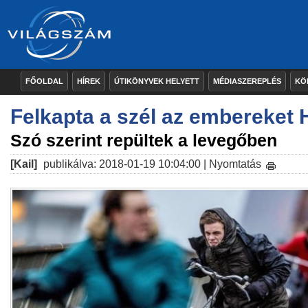
FŐOLDAL
HÍREK
ÚTIKÖNYVEK HELYETT
MÉDIASZEREPLÉS
KÖ
Felkapta a szél az embereket 
Szó szerint repültek a levegőben
[Kail]
publikálva: 2018-01-19 10:04:00 |
Nyomtatás