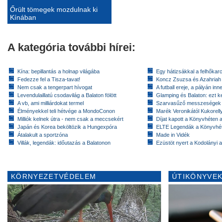
Őrült tömegek mozdulnak ki
Kínában
A kategória további hírei:
Kína: bepillantás a holnap világába
Egy hátizsákkal a felhőkarc
Fedezze fel a Tisza-tavat!
Koncz Zsuzsa és Azahriah
Nem csak a tengerpart hívogat
A futball ereje, a pályán inn
Levendulaillatú csodavilág a Balaton fölött
Glamping és Balaton: ezt ke
A vb, ami milliárdokat termel
Szarvasűző messzeségek
Élményekkel teli hétvége a MondoConon
Marék Veronikától Kukorell
Milliók kelnek útra - nem csak a meccsekért
Díjat kapott a Könyvhéten
Japán és Korea beköltözik a Hungexpóra
ELTE Legendák a Könyvhé
Átalakult a sportzóna
Made in Vidék
Villák, legendák: időutazás a Balatonon
Ezüstöt nyert a Kodolányi
KÖRNYEZETVÉDELEM
ÚTIKÖNYVEK