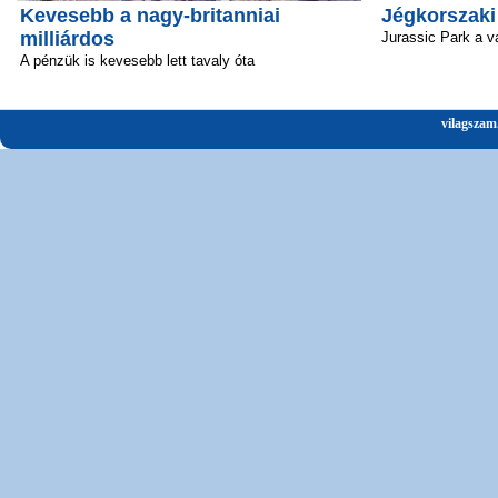
Kevesebb a nagy-britanniai
Jégkorszaki
milliárdos
Jurassic Park a v
A pénzük is kevesebb lett tavaly óta
vilagszam