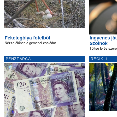
Feketególya fotelből
Ingyenes ját
Szolnok
Nézze élőben a gemenci családot
Töltse le és szer
PÉNZTÁRCA
RECIKLI