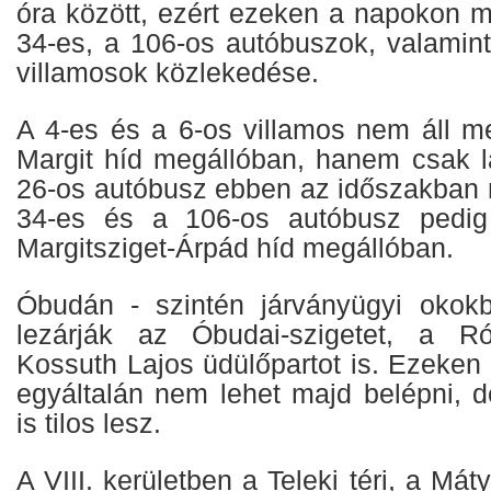
óra között, ezért ezeken a napokon m
34-es, a 106-os autóbuszok, valamint
villamosok közlekedése.
A 4-es és a 6-os villamos nem áll me
Margit híd megállóban, hanem csak la
26-os autóbusz ebben az időszakban 
34-es és a 106-os autóbusz pedi
Margitsziget-Árpád híd megállóban.
Óbudán - szintén járványügyi okokb
lezárják az Óbudai-szigetet, a R
Kossuth Lajos üdülőpartot is. Ezeken
egyáltalán nem lehet majd belépni, de
is tilos lesz.
A VIII. kerületben a Teleki téri, a Máty