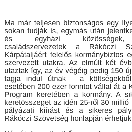
Ma már teljesen biztonságos egy ilye
sokan tudják is, egymás után jelentk
és egyházi közösségek, ta
családszervezetek a Rákóczi 
Kárpátaljáért felelős kormánybiztos 
szervezett utakra. Az elmúlt két é
utaztak így, az év végéig pedig 150 ú
tagja indul útnak - a költségekbő
esetében 200 ezer forintot vállal át a 
Program keretében a kormány. A sike
keretösszeget az idén 25-ről 30 millió 
pályázati kiírást és a sikeres pál
Rákóczi Szövetség honlapján érhetjük 