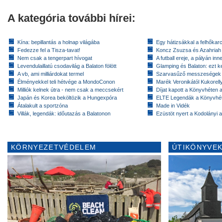
A kategória további hírei:
Kína: bepillantás a holnap világába
Egy hátizsákkal a felhőkarc
Fedezze fel a Tisza-tavat!
Koncz Zsuzsa és Azahriah
Nem csak a tengerpart hívogat
A futball ereje, a pályán inn
Levendulaillatú csodavilág a Balaton fölött
Glamping és Balaton: ezt ke
A vb, ami milliárdokat termel
Szarvasűző messzeségek
Élményekkel teli hétvége a MondoConon
Marék Veronikától Kukorell
Milliók kelnek útra - nem csak a meccsekért
Díjat kapott a Könyvhéten
Japán és Korea beköltözik a Hungexpóra
ELTE Legendák a Könyvhé
Átalakult a sportzóna
Made in Vidék
Villák, legendák: időutazás a Balatonon
Ezüstöt nyert a Kodolányi
KÖRNYEZETVÉDELEM
ÚTIKÖNYVEK