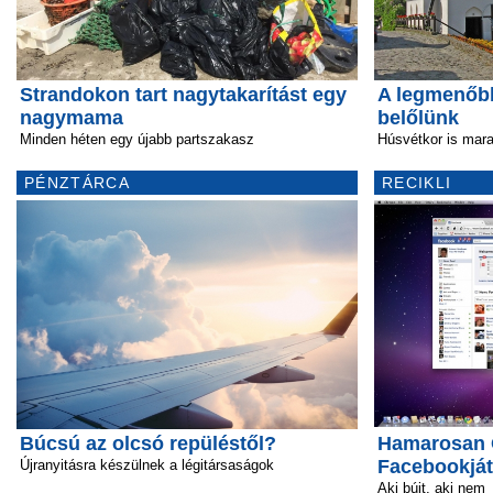
Strandokon tart nagytakarítást egy
A legmenőb
nagymama
belőlünk
Minden héten egy újabb partszakasz
Húsvétkor is mara
PÉNZTÁRCA
RECIKLI
Búcsú az olcsó repüléstől?
Hamarosan Ö
Facebookját
Újranyitásra készülnek a légitársaságok
Aki bújt, aki nem