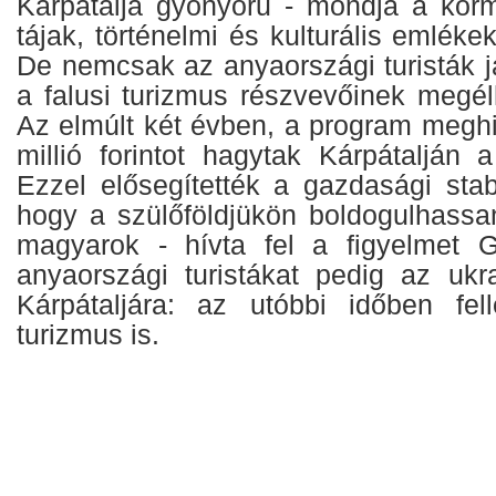
Kárpátalja gyönyörű - mondja a korm
tájak, történelmi és kulturális emléke
De nemcsak az anyaországi turisták jár
a falusi turizmus részvevőinek megélh
Az elmúlt két évben, a program meghi
millió forintot hagytak Kárpátalján 
Ezzel elősegítették a gazdasági stabil
hogy a szülőföldjükön boldogulhassan
magyarok - hívta fel a figyelmet G
anyaországi turistákat pedig az ukra
Kárpátaljára: az utóbbi időben fell
turizmus is.