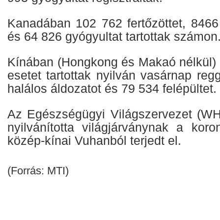
Kanadában 102 762 fertőzöttet, 8466 
és 64 826 gyógyultat tartottak számon
Kínában (Hongkong és Makaó nélkül) 
esetet tartottak nyilván vasárnap reg
halálos áldozatot és 79 534 felépültet.
Az Egészségügyi Világszervezet (WH
nyilvánította világjárványnak a koro
közép-kínai Vuhanból terjedt el.
(Forrás: MTI)