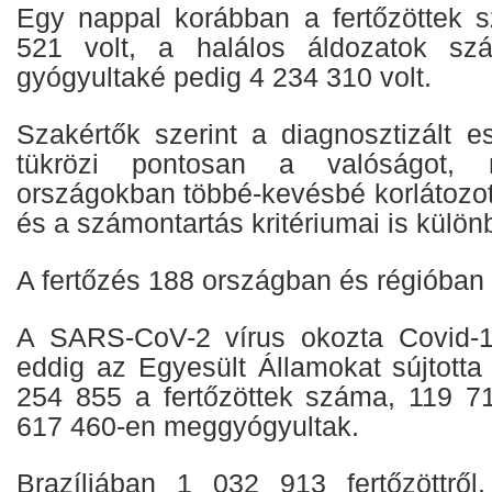
Egy nappal korábban a fertőzöttek
521 volt, a halálos áldozatok s
gyógyultaké pedig 4 234 310 volt.
Szakértők szerint a diagnosztizált
tükrözi pontosan a valóságot,
országokban többé-kevésbé korlátozot
és a számontartás kritériumai is külö
A fertőzés 188 országban és régióban 
A SARS-CoV-2 vírus okozta Covid-
eddig az Egyesült Államokat sújtotta
254 855 a fertőzöttek száma, 119 7
617 460-en meggyógyultak.
Brazíliában 1 032 913 fertőzöttről