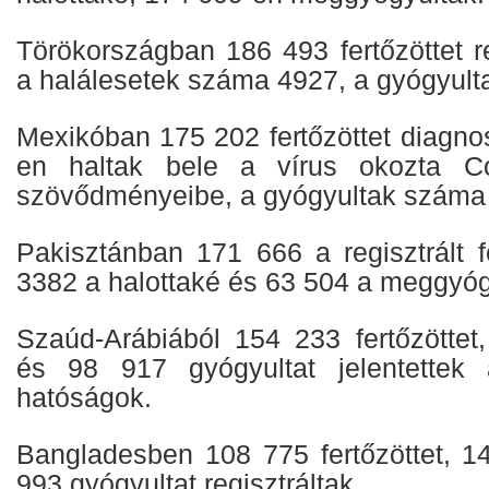
Törökországban 186 493 fertőzöttet re
a halálesetek száma 4927, a gyógyult
Mexikóban 175 202 fertőzöttet diagnos
en haltak bele a vírus okozta Co
szövődményeibe, a gyógyultak száma
Pakisztánban 171 666 a regisztrált f
3382 a halottaké és 63 504 a meggyóg
Szaúd-Arábiából 154 233 fertőzöttet,
és 98 917 gyógyultat jelentettek
hatóságok.
Bangladesben 108 775 fertőzöttet, 14
993 gyógyultat regisztráltak.