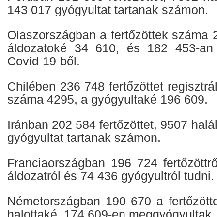
143 017 gyógyultat tartanak számon.
Olaszországban a fertőzöttek száma 2
áldozatoké 34 610, és 182 453-an 
Covid-19-ből.
Chilében 236 748 fertőzöttet regisztrá
száma 4295, a gyógyultaké 196 609.
Iránban 202 584 fertőzöttet, 9507 halá
gyógyultat tartanak számon.
Franciaországban 196 724 fertőzöttrő
áldozatról és 74 436 gyógyultról tudni.
Németországban 190 670 a fertőzött
halottaké, 174 609-en meggyógyultak.