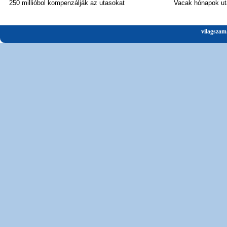
250 millióbol kompenzálják az utasokat
Vacak hónapok ut
vilagszam