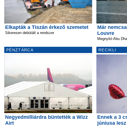
Elkapták a Tiszán érkező szemetet
Már nemcsa
Louvre
Sikeresen debütált a rendszer
Megnyitó Abu Dha
PÉNZTÁRCA
RECIKLI
Negyedmilliárdra büntették a Wizz
Ennek a 3 c
Airt
júniusa lesz