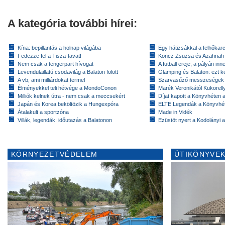
A kategória további hírei:
Kína: bepillantás a holnap világába
Egy hátizsákkal a felhőkarc
Fedezze fel a Tisza-tavat!
Koncz Zsuzsa és Azahriah
Nem csak a tengerpart hívogat
A futball ereje, a pályán inn
Levendulaillatú csodavilág a Balaton fölött
Glamping és Balaton: ezt ke
A vb, ami milliárdokat termel
Szarvasűző messzeségek
Élményekkel teli hétvége a MondoConon
Marék Veronikától Kukorell
Milliók kelnek útra - nem csak a meccsekért
Díjat kapott a Könyvhéten
Japán és Korea beköltözik a Hungexpóra
ELTE Legendák a Könyvhé
Átalakult a sportzóna
Made in Vidék
Villák, legendák: időutazás a Balatonon
Ezüstöt nyert a Kodolányi
KÖRNYEZETVÉDELEM
ÚTIKÖNYVEK