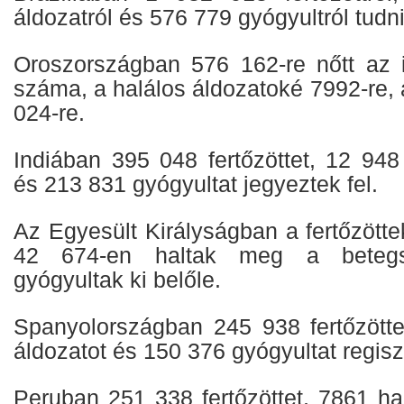
áldozatról és 576 779 gyógyultról tudni
Oroszországban 576 162-re nőtt az ig
száma, a halálos áldozatoké 7992-re,
024-re.
Indiában 395 048 fertőzöttet, 12 948
és 213 831 gyógyultat jegyeztek fel.
Az Egyesült Királyságban a fertőzött
42 674-en haltak meg a betegs
gyógyultak ki belőle.
Spanyolországban 245 938 fertőzötte
áldozatot és 150 376 gyógyultat regiszt
Peruban 251 338 fertőzöttet, 7861 ha