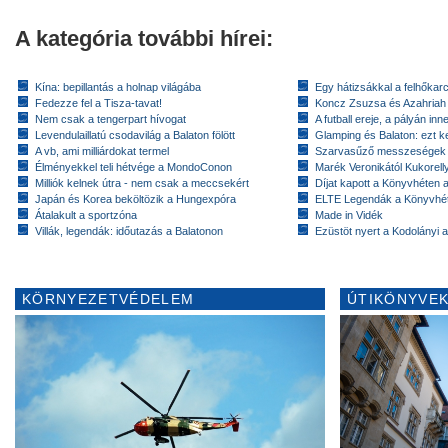
A kategória további hírei:
Kína: bepillantás a holnap világába
Egy hátizsákkal a felhőkarc
Fedezze fel a Tisza-tavat!
Koncz Zsuzsa és Azahriah
Nem csak a tengerpart hívogat
A futball ereje, a pályán inn
Levendulaillatú csodavilág a Balaton fölött
Glamping és Balaton: ezt ke
A vb, ami milliárdokat termel
Szarvasűző messzeségek
Élményekkel teli hétvége a MondoConon
Marék Veronikától Kukorell
Milliók kelnek útra - nem csak a meccsekért
Díjat kapott a Könyvhéten
Japán és Korea beköltözik a Hungexpóra
ELTE Legendák a Könyvhé
Átalakult a sportzóna
Made in Vidék
Villák, legendák: időutazás a Balatonon
Ezüstöt nyert a Kodolányi
KÖRNYEZETVÉDELEM
ÚTIKÖNYVEK