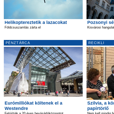
Helikoptereztetik a lazacokat
Pozsonyi sé
Földcsuszamlás zárta el
Kisvárosi hangula
PÉNZTÁRCA
RECIKLI
Eurómilliókat költenek el a
Szilvia, a 
Westendre
papírtörlő
Felújítják a 20 éves bevásárlóközpontot
Nem kell mindig fe