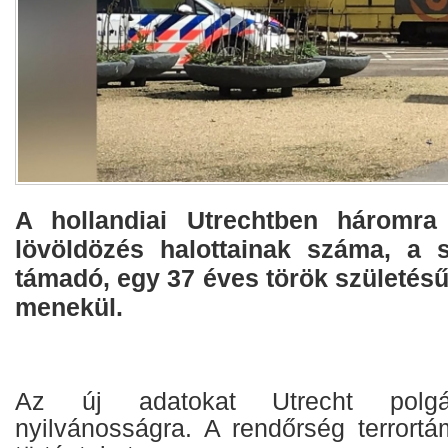
A hollandiai Utrechtben háromra 
lövöldözés halottainak száma, a 
támadó, egy 37 éves török születésű
menekül.
Az új adatokat Utrecht polgá
nyilvánosságra. A rendőrség terrortá