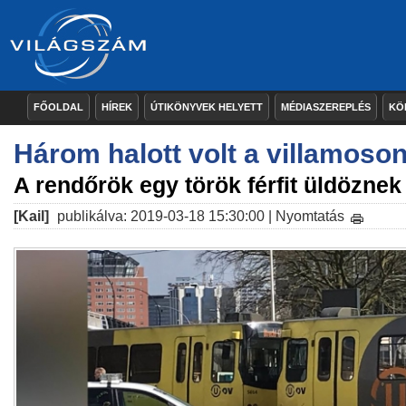
FŐOLDAL
HÍREK
ÚTIKÖNYVEK HELYETT
MÉDIASZEREPLÉS
KÖ
Három halott volt a villamoso
A rendőrök egy török férfit üldözne
[Kail]
publikálva: 2019-03-18 15:30:00 |
Nyomtatás