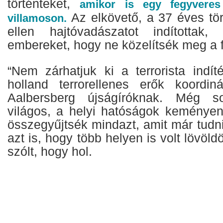
történteket,
amikor is egy fegyveres 
Az elkövető, a 37 éves t
villamoson.
ellen hajtóvadászatot indítottak
embereket, hogy ne közelítsék meg a fé
“Nem zárhatjuk ki a terrorista indí
holland terrorellenes erők koordiná
Aalbersberg újságíróknak. Még 
világos, a helyi hatóságok keménye
összegyűjtsék mindazt, amit már tudni
azt is, hogy több helyen is volt lövöl
szólt, hogy hol.