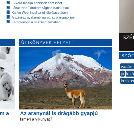
Ekkora mázlija senkinek sem lehet
Lábát törte Törökországban Katie Price
Kanye West indul az elnökválasztáson
A színész nyakának ugrott az óriáspatkány
Karanténban a násznép Tolnában
SZÉ
ÚTIKÖNYVEK HELYETT
SZÓF
vasár
jó
lezá
kritikus
--
ám a
Az aranynál is drágább gyapjú
Ismeri a vikunyát?