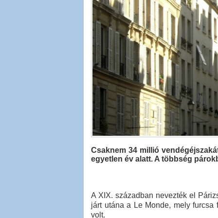
Csaknem 34 millió vendégéjszakát
egyetlen év alatt. A többség párokb
A XIX. században nevezték el Páriz
járt utána a Le Monde, mely furcsa f
volt.