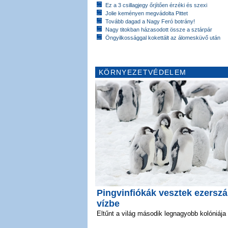
Ez a 3 csillagjegy őrjítően érzéki és szexi
Jolie keményen megvádolta Pittet
Tovább dagad a Nagy Feró botrány!
Nagy titokban házasodott össze a sztárpár
Öngyilkossággal kokettált az álomesküvő után
KÖRNYEZETVÉDELEM
Pingvinfiókák vesztek ezersz
vízbe
Eltűnt a világ második legnagyobb kolóniája