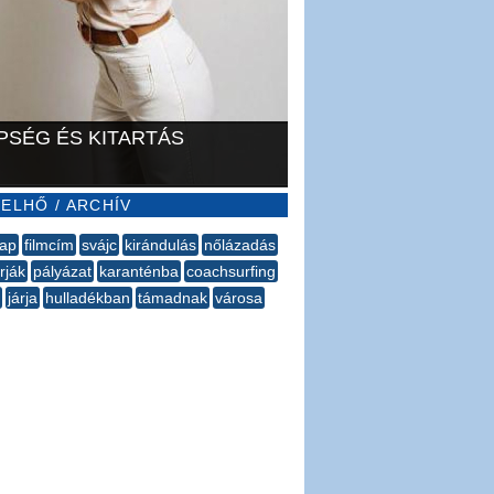
PSÉG ÉS KITARTÁS
ELHŐ / ARCHÍV
nap
filmcím
svájc
kirándulás
nőlázadás
rják
pályázat
karanténba
coachsurfing
járja
hulladékban
támadnak
városa