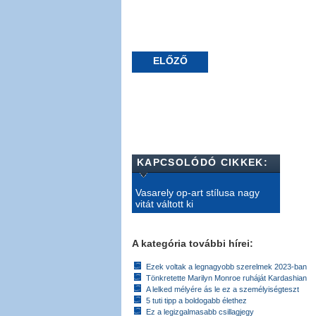
ELŐZŐ
KAPCSOLÓDÓ CIKKEK:
Vasarely op-art stílusa nagy
vitát váltott ki
A kategória további hírei:
Ezek voltak a legnagyobb szerelmek 2023-ban
Tönkretette Marilyn Monroe ruháját Kardashian
A lelked mélyére ás le ez a személyiségteszt
5 tuti tipp a boldogabb élethez
Ez a legizgalmasabb csillagjegy