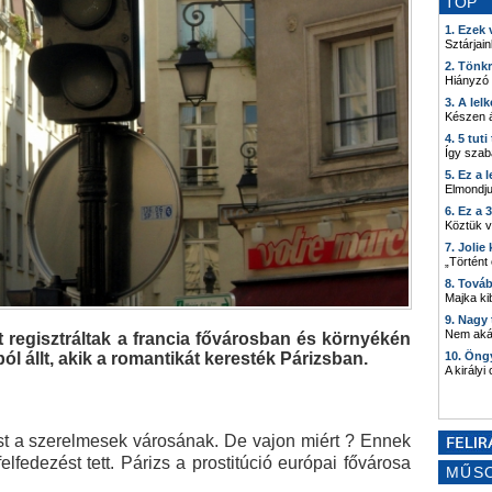
TOP
1. Ezek
Sztárjain
2. Tönk
Hiányzó
3. A lel
Készen á
4. 5 tut
Így szab
5. Ez a 
Elmondju
6. Ez a 
Köztük 
7. Joli
„Történt
8. Tová
Majka kib
9. Nagy
Nem akár
 regisztráltak a francia fővárosban és környékén
ól állt, akik a romantikát keresték Párizsban.
10. Öng
A királyi
st a szerelmesek városának. De vajon miért ? Ennek
elfedezést tett. Párizs a prostitúció európai fővárosa
MŰS