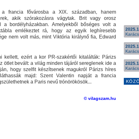
k a francia fővárosba a XIX. században, hanem
k, akik szórakozásra vágytak. Brit vagy orosz
 el a bordélyházakban. Amelyekből bőséges volt a
2025.1
tábla emlékeztet rá, hogy az egyik leghíresebb
Karács
ge nem volt más, mint Viktória királynő fia, Edward
2025.1
Karács
i kellett, ezért a kor PR-szakértői kitalálták: Párizs
 ötlet bevált: a világ minden tájáról sereglenek ide a
2025.1
Karács
ján, hogy szelfit készítsenek magukról Párizs híres
láthassák majd: Szent Valentin napját a francia
KÖZ
gszülethetnek a Paris nevű trónörökösök...
© vilagszam.hu