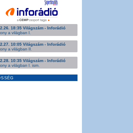
2.26. 18:35 Világszám - Inforádió
ony a világban I.
2.27. 10:05 Világszám - Inforádió
ony a világban II.
2.28. 10:35 Világszám - Inforádió
ony a világban I. ism.
ÖSSÉG