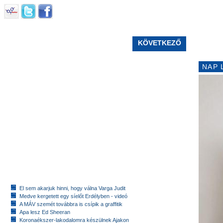
KÖVETKEZŐ
NAP 
El sem akarjuk hinni, hogy válna Varga Judit
Medve kergetett egy síelőt Erdélyben - videó
A MÁV szemét továbbra is csípik a graffitik
Apa lesz Ed Sheeran
Koronaékszer-lakodalomra készülnek Ajakon