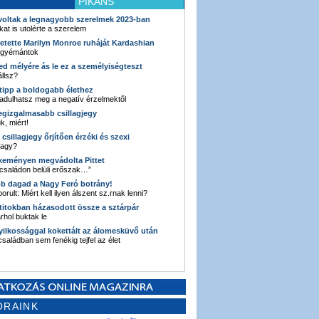
PIKÁNS
 voltak a legnagyobb szerelmek 2023-ban
kat is utolérte a szerelem
retette Marilyn Monroe ruháját Kardashian
 gyémántok
ked mélyére ás le ez a személyiségteszt
llsz?
i tipp a boldogabb élethez
adulhatsz meg a negatív érzelmektől
legizgalmasabb csillagjegy
k, miért!
3 csillagjegy őrjítően érzéki és szexi
vagy?
e keményen megvádolta Pittet
 családon belüli erőszak…”
bb dagad a Nagy Feró botrány!
orult: Miért kell ilyen álszent sz.rnak lenni?
 titokban házasodott össze a sztárpár
hol buktak le
yilkossággal kokettált az álomesküvő után
 családban sem fenékig tejfel az élet
ORAINK