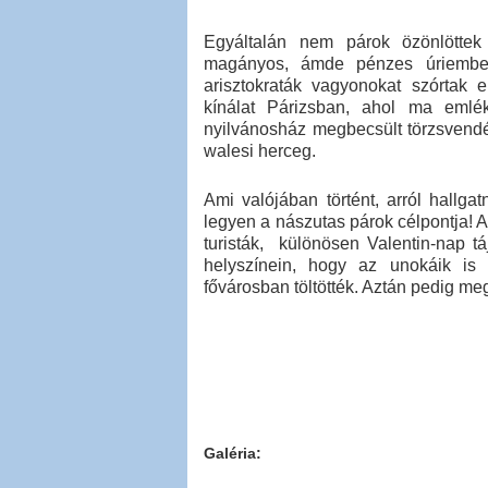
Egyáltalán nem párok özönlötte
magányos, ámde pénzes úriembere
arisztokraták vagyonokat szórtak
kínálat Párizsban, ahol ma emlék
nyilvánosház megbecsült törzsvendé
walesi herceg.
Ami valójában történt, arról hallgatn
legyen a nászutas párok célpontja! Az
turisták, különösen Valentin-nap tá
helyszínein, hogy az unokáik is 
fővárosban töltötték. Aztán pedig me
Galéria: