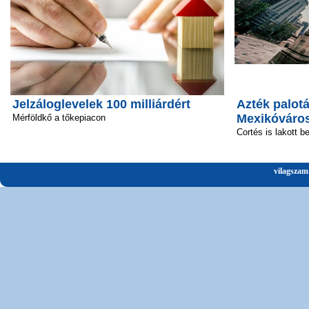
Jelzáloglevelek 100 milliárdért
Azték palotá
Mexikóváro
Mérföldkő a tőkepiacon
Cortés is lakott b
vilagszam