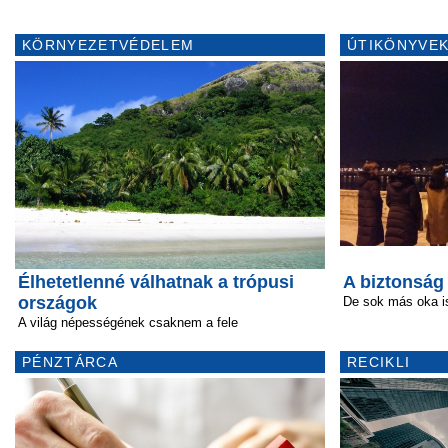
KÖRNYEZETVÉDELEM
ÚTIKÖNYVEK
Élhetetlenné válhatnak a trópusi
A biztonság
országok
De sok más oka is
A világ népességének csaknem a fele
PÉNZTÁRCA
RECIKLI