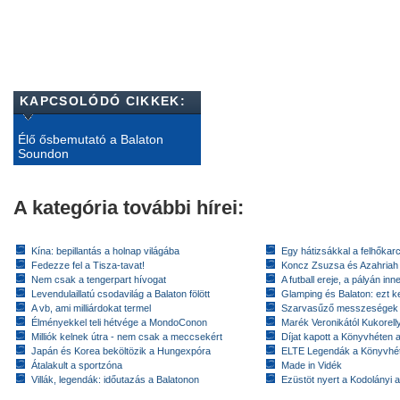
KAPCSOLÓDÓ CIKKEK:
Élő ősbemutató a Balaton
Soundon
A kategória további hírei:
Kína: bepillantás a holnap világába
Egy hátizsákkal a felhőkarc
Fedezze fel a Tisza-tavat!
Koncz Zsuzsa és Azahriah
Nem csak a tengerpart hívogat
A futball ereje, a pályán inn
Levendulaillatú csodavilág a Balaton fölött
Glamping és Balaton: ezt ke
A vb, ami milliárdokat termel
Szarvasűző messzeségek
Élményekkel teli hétvége a MondoConon
Marék Veronikától Kukorell
Milliók kelnek útra - nem csak a meccsekért
Díjat kapott a Könyvhéten
Japán és Korea beköltözik a Hungexpóra
ELTE Legendák a Könyvhé
Átalakult a sportzóna
Made in Vidék
Villák, legendák: időutazás a Balatonon
Ezüstöt nyert a Kodolányi