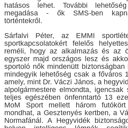
hatásos lehet. További lehetősé
megadása - ők SMS-ben kapna
történtekről.
Sárfalvi Péter, az EMMI sportlét
sportkapcsolatokért felelős helyette
reméli, hogy az alkalmazás és az ö
egyszer majd országos lesz és ak
sportoló nők mindenütt biztonságban 
mindegyik lehetőség csak a főváros 1
amely, mint Dr. Váczi János, a hegyv
alpolgármestere elmondta, igencsak s
teljes egészében önfenntartó 13 ez
MoM Sport mellett három futókör
mondhat, a Gesztenyés kertben, a V
Normafánál. A Hegyvidék biztonságo
helyen intelligens lámpák segít