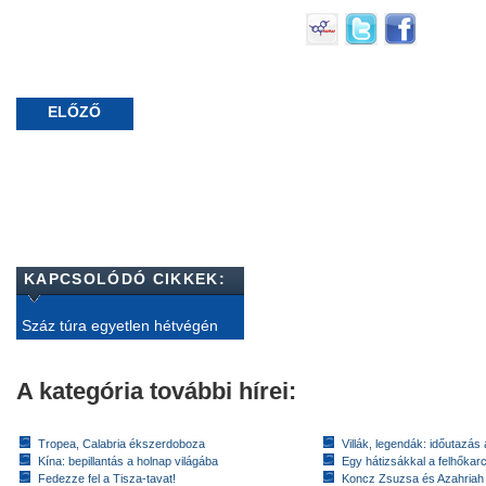
ELŐZŐ
KAPCSOLÓDÓ CIKKEK:
Száz túra egyetlen hétvégén
A kategória további hírei:
Tropea, Calabria ékszerdoboza
Villák, legendák: időutazás
Kína: bepillantás a holnap világába
Egy hátizsákkal a felhőkarc
Fedezze fel a Tisza-tavat!
Koncz Zsuzsa és Azahriah