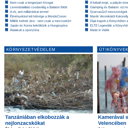
Nem csak a tengerpart hívogat
A futball ereje, a pályán inn
Levendulaillatú csodavilág a Balaton fölött
Glamping és Balaton: ezt ke
A vb, ami milliárdokat termel
Szarvasűző messzeségek
Élményekkel teli hétvége a MondoConon
Marék Veronikától Kukorell
Milliók kelnek útra - nem csak a meccsekért
Díjat kapott a Könyvhéten
Japán és Korea beköltözik a Hungexpóra
ELTE Legendák a Könyvhé
Átalakult a sportzóna
Made in Vidék
KÖRNYEZETVÉDELEM
ÚTIKÖNYVEK
Tanzániában elkobozzák a
Kamerával s
nejlonzacskókat
Velencében