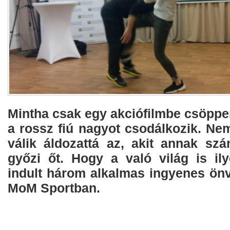
Mintha csak egy akciófilmbe csöppe
a rossz fiú nagyot csodálkozik. Ne
válik áldozattá az, akit annak szá
győzi őt. Hogy a való világ is ily
indult három alkalmas ingyenes önv
MoM Sportban.