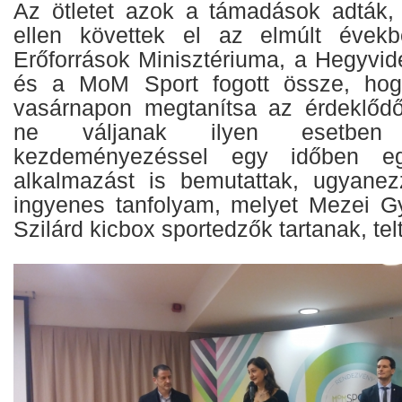
Az ötletet azok a támadások adták,
ellen követtek el az elmúlt éve
Erőforrások Minisztériuma, a Hegyvi
és a MoM Sport fogott össze, hog
vasárnapon megtanítsa az érdeklőd
ne váljanak ilyen esetben
kezdeményezéssel egy időben eg
alkalmazást is bemutattak, ugyanez
ingyenes tanfolyam, melyet Mezei G
Szilárd kicbox sportedzők tartanak, tel