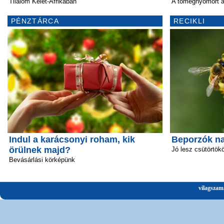
Tilalom Kelet-Afrikában
A tömegnyomort ak
PÉNZTÁRCA
RECIKLI
Indul a karácsonyi roham, kik
Beporzók n
örülnek majd?
Jó lesz csütörtök
Bevásárlási körképünk
vilagszam