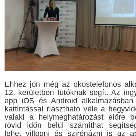
Ehhez jön még az okostelefonos alk
12. kerületben futóknak segít. Az ing
app iOS és Android alkalmazásban i
kattintással riasztható vele a hegyvi
valaki a helymeghatározást előre b
rövid időn belül számíthat segítsé
lehet villogni és szirénázni is az a