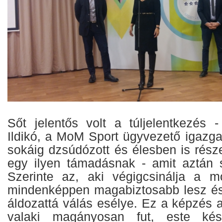
Sőt jelentős volt a túljelentkezés 
Ildikó, a MoM Sport ügyvezető igazga
sokáig dzsúdózott és élesben is rész
egy ilyen támadásnak - amit aztán si
Szerinte az, aki végigcsinálja a m
mindenképpen magabiztosabb lesz és
áldozattá válás esélye. Ez a képzés a
valaki magányosan fut, este ké