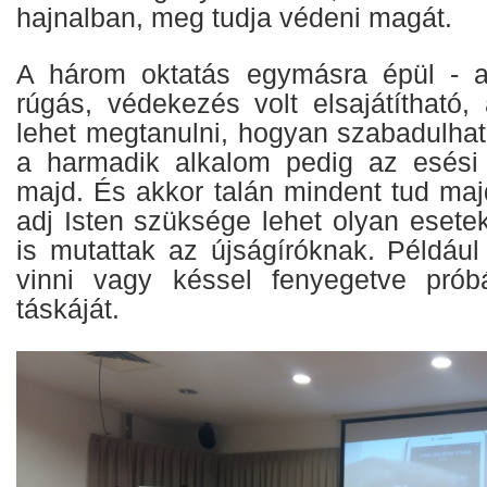
hajnalban, meg tudja védeni magát.
A három oktatás egymásra épül - a
rúgás, védekezés volt elsajátítható,
lehet megtanulni, hogyan szabadulhat
a harmadik alkalom pedig az esési 
majd. És akkor talán mindent tud maj
adj Isten szüksége lehet olyan esete
is mutattak az újságíróknak. Például
vinni vagy késsel fenyegetve próbá
táskáját.