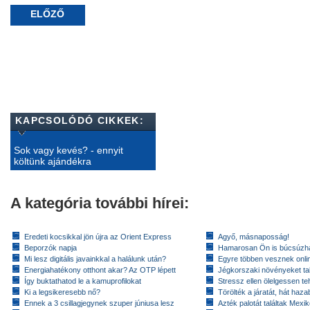
ELŐZŐ
KAPCSOLÓDÓ CIKKEK:
Sok vagy kevés? - ennyit
költünk ajándékra
A kategória további hírei:
Eredeti kocsikkal jön újra az Orient Express
Agyő, másnaposság!
Beporzók napja
Hamarosan Ön is búcsúzhat
Mi lesz digitális javainkkal a halálunk után?
Egyre többen vesznek onlin
Energiahatékony otthont akar? Az OTP lépett
Jégkorszaki növényeket tal
Így buktathatod le a kamuprofilokat
Stressz ellen ölelgessen te
Ki a legsikeresebb nő?
Törölték a járatát, hát hazab
Ennek a 3 csillagjegynek szuper júniusa lesz
Azték palotát találtak Mex