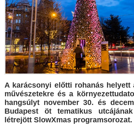
A karácsonyi előtti rohanás helyett
művészetekre és a környezettudato
hangsúlyt november 30. és decemb
Budapest öt tematikus utcájának
létrejött SlowXmas programsorozat.