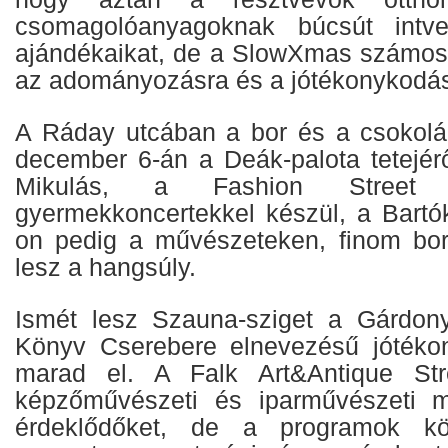
csomagolóanyagoknak búcsút intve
ajándékaikat, de a SlowXmas számos 
az adományozásra és a jótékonykodás
A Ráday utcában a bor és a csokolád
december 6-án a Deák-palota tetejérő
Mikulás, a Fashion Street 
gyermekkoncertekkel készül, a Bartó
on pedig a művészeteken, finom bo
lesz a hangsúly.
Ismét lesz Szauna-sziget a Gárdony
Könyv Cserebere elnevezésű jótéko
marad el. A Falk Art&Antique Stree
képzőművészeti és iparművészeti 
érdeklődőket, de a programok kö