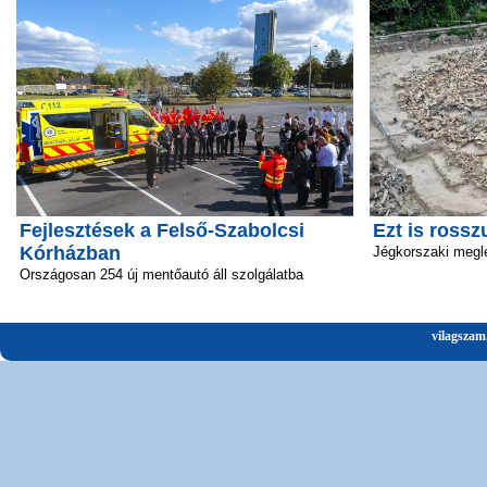
Fejlesztések a Felső-Szabolcsi
Ezt is rossz
Kórházban
Jégkorszaki megl
Országosan 254 új mentőautó áll szolgálatba
vilagszam