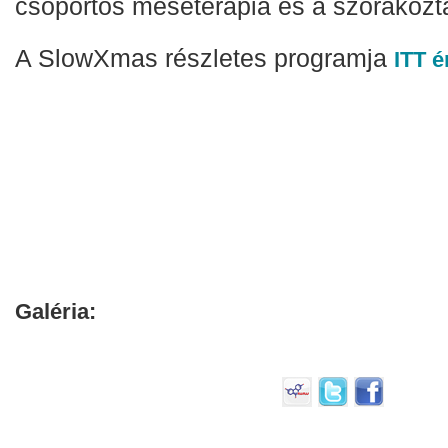
csoportos meseterápia és a szórakoztat
A SlowXmas részletes programja
ITT é
Galéria: