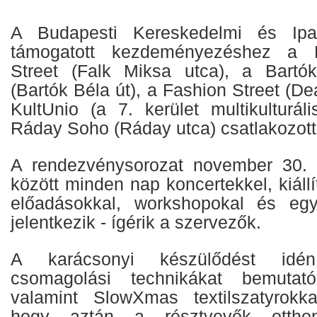
A Budapesti Kereskedelmi és Ipar
támogatott kezdeményezéshez a F
Street (Falk Miksa utca), a Bartó
(Bartók Béla út), a Fashion Street (De
KultUnio (a 7. kerület multikulturá
Ráday Soho (Ráday utca) csatlakozott
A rendezvénysorozat november 30.
között minden nap koncertekkel, kiállí
előadásokkal, workshopokal és eg
jelentkezik - ígérik a szervezők.
A karácsonyi készülődést idén 
csomagolási technikákat bemutató
valamint SlowXmas textilszatyrokka
hogy aztán a résztvevők ottho