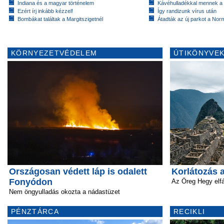
Indiana és a magyar történelem
Kávéhulladékkal mennek a
Ezért írj inkább kézzel!
Így randizunk vírus után
Bombákat találtak a Margitszigetnél
Átadták az új parkot a Nor
KÖRNYEZETVÉDELEM
ÚTIKÖNYVEK
Országosan védett láp is odalett
Korlátozás 
Fonyódon
Az Öreg Hegy elfá
Nem öngyulladás okozta a nádastüzet
PÉNZTÁRCA
RECIKLI