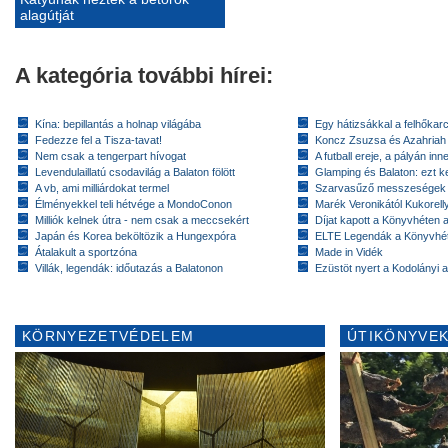
alagútját
A kategória további hírei:
Kína: bepillantás a holnap világába
Egy hátizsákkal a felhőkarc
Fedezze fel a Tisza-tavat!
Koncz Zsuzsa és Azahriah
Nem csak a tengerpart hívogat
A futball ereje, a pályán inn
Levendulaillatú csodavilág a Balaton fölött
Glamping és Balaton: ezt ke
A vb, ami milliárdokat termel
Szarvasűző messzeségek
Élményekkel teli hétvége a MondoConon
Marék Veronikától Kukorell
Milliók kelnek útra - nem csak a meccsekért
Díjat kapott a Könyvhéten
Japán és Korea beköltözik a Hungexpóra
ELTE Legendák a Könyvhé
Átalakult a sportzóna
Made in Vidék
Villák, legendák: időutazás a Balatonon
Ezüstöt nyert a Kodolányi
KÖRNYEZETVÉDELEM
ÚTIKÖNYVEK