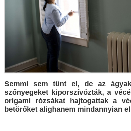
Semmi sem tűnt el, de az ágyaka
szőnyegeket kiporszívózták, a vécé
origami rózsákat hajtogattak a véc
betörőket alighanem mindannyian el 