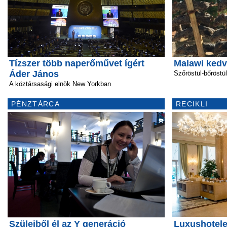
Tízszer több naperőművet ígért
Malawi kedv
Áder János
Szőröstül-bőröstül
A köztársasági elnök New Yorkban
PÉNZTÁRCA
RECIKLI
Szüleiből él az Y generáció
Luxushotele