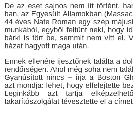
De az eset sajnos nem itt történt, h
ban, az Egyesült Államokban (Massach
44 éves Nate Roman egy szép májusi
munkából, egyből feltűnt neki, hogy id
bárki is tört be, semmit nem vitt el. 
házat hagyott maga után.
Ennek ellenére ijesztőnek találta a dol
rendőrségen. Ahol még soha nem talál
Gyanúsított nincs – írja a Boston 
azt mondja: lehet, hogy elfelejtette bez
Leginkább azt tartja elképzelhe
takarítószolgálat tévesztette el a címet