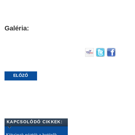
Galéria:
ELŐZŐ
KAPCSOLÓDÓ CIKKEK:
Kátyúnak nézték a betörők