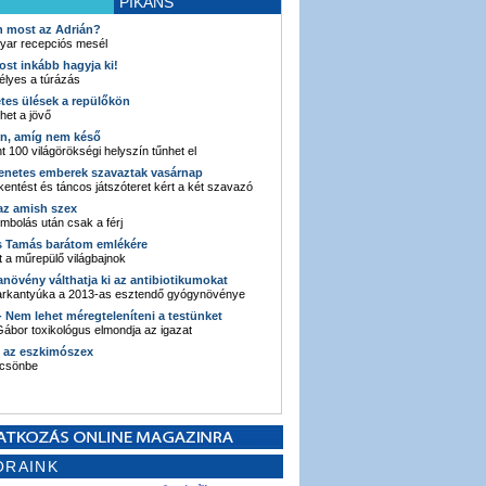
PIKÁNS
an most az Adrián?
yar recepciós mesél
ost inkább hagyja ki!
élyes a túrázás
etes ülések a repülőkön
ehet a jövő
en, amíg nem késő
t 100 világörökségi helyszín tűnhet el
enetes emberek szavaztak vasárnap
entést és táncos játszóteret kért a két szavazó
 az amish szex
ombolás után csak a férj
s Tamás barátom emlékére
 a műrepülő világbajnok
anövény válthatja ki az antibiotikumokat
sarkantyúka a 2013-as esztendő gyógynövénye
 - Nem lehet méregteleníteni a testünket
ábor toxikológus elmondja az igazat
n az eszkimószex
lcsönbe
ORAINK