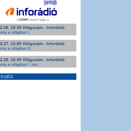
2.26. 18:35 Világszám - Inforádió
ony a világban I.
2.27. 10:05 Világszám - Inforádió
ony a világban II.
2.28. 10:35 Világszám - Inforádió
ony a világban I. ism.
ÖSSÉG