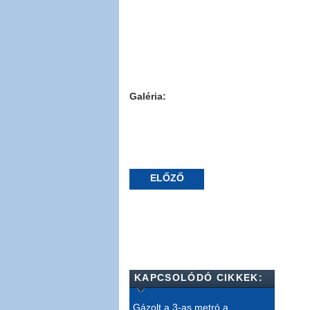
Galéria:
ELŐZŐ
KAPCSOLÓDÓ CIKKEK:
Gázolt a 3-as metró a