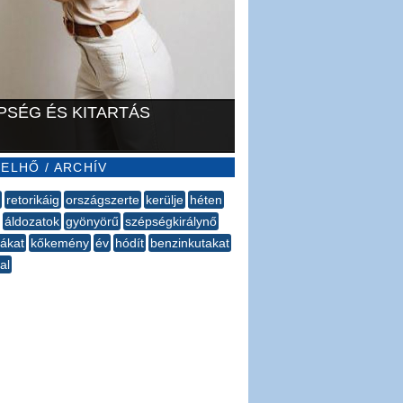
PSÉG ÉS KITARTÁS
ELHŐ / ARCHÍV
retorikáig
országszerte
kerülje
héten
áldozatok
gyönyörű
szépségkirálynő
dákat
kőkemény
év
hódít
benzinkutakat
al