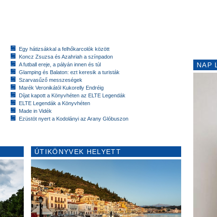
Egy hátizsákkal a felhőkarcolók között
Koncz Zsuzsa és Azahriah a színpadon
NAP 
A futball ereje, a pályán innen és túl
Glamping és Balaton: ezt keresik a turisták
Szarvasűző messzeségek
Marék Veronikától Kukorelly Endréig
Díjat kapott a Könyvhéten az ELTE Legendák
ELTE Legendák a Könyvhéten
Made in Vidék
Ezüstöt nyert a Kodolányi az Arany Glóbuszon
ÚTIKÖNYVEK HELYETT