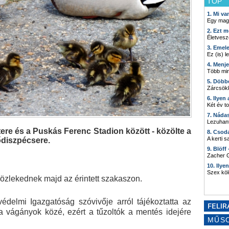
TOP
1. Mi v
Egy mag
2. Ezt m
Életvesz
3. Emel
Ez (is) l
4. Menj
Több min
5. Döbb
Zárcsökk
6. Ilyen
Két év t
7. Náda
Lezuhant
tere és a Puskás Ferenc Stadion között - közölte a
8. Csod
A kerti 
ődiszpécsere.
9. Blöff
Zacher G
10. Ilye
Szex kö
közlekednek majd az érintett szakaszon.
védelmi Igazgatóság szóvivője arról tájékoztatta az
 vágányok közé, ezért a tűzoltók a mentés idejére
MŰS