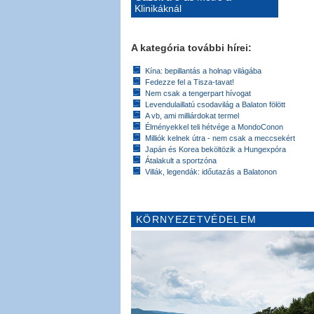
Klinikáknál
A kategória további hírei:
Kína: bepillantás a holnap világába
Fedezze fel a Tisza-tavat!
Nem csak a tengerpart hívogat
Levendulaillatú csodavilág a Balaton fölött
A vb, ami milliárdokat termel
Élményekkel teli hétvége a MondoConon
Milliók kelnek útra - nem csak a meccsekért
Japán és Korea beköltözik a Hungexpóra
Átalakult a sportzóna
Villák, legendák: időutazás a Balatonon
KÖRNYEZETVÉDELEM