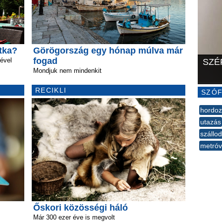
itka?
Görögország egy hónap múlva már
fogad
ével
SZÉ
Mondjuk nem mindenkit
RECIKLI
SZÓF
hordoz
utazás
szállo
metróv
--
Őskori közösségi háló
Már 300 ezer éve is megvolt