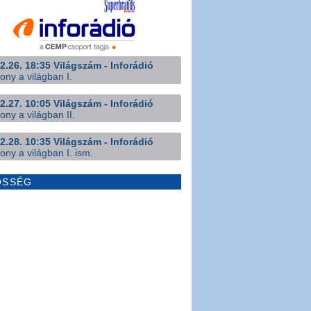
2.26. 18:35 Világszám - Inforádió
ony a világban I.
2.27. 10:05 Világszám - Inforádió
ony a világban II.
2.28. 10:35 Világszám - Inforádió
ony a világban I. ism.
ÖSSÉG