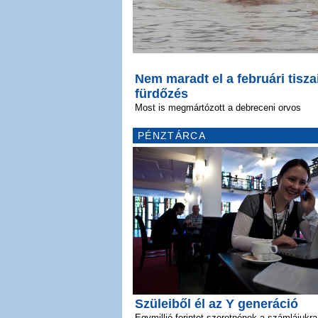
Nem maradt el a februári tisza
fürdőzés
Most is megmártózott a debreceni orvos
PÉNZTÁRCA
Szüleiből él az Y generáció
Egymillió forintot szeretnének a számlájukra