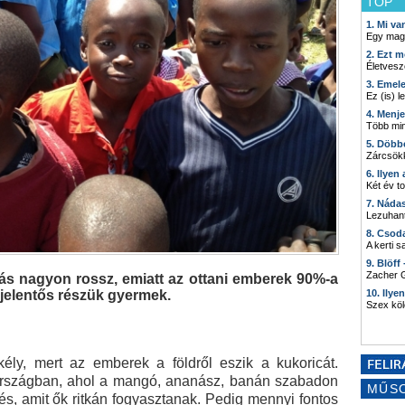
TOP
1. Mi v
Egy mag
2. Ezt m
Életvesz
3. Emel
Ez (is) l
4. Menj
Több min
5. Döbb
Zárcsökk
6. Ilyen
Két év t
7. Náda
Lezuhant
8. Csod
A kerti 
9. Blöff
Zacher G
s nagyon rossz, emiatt az ottani emberek 90%-a
jelentős részük gyermek.
10. Ilye
Szex kö
ély, mert az emberek a földről eszik a kukoricát.
 országban, ahol a mangó, ananász, banán szabadon
MŰS
s, amit ők ritkán fogyasztanak. Pedig mennyi fontos