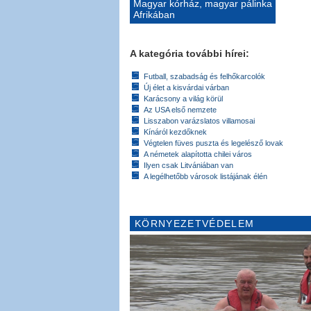
Magyar kórház, magyar pálinka
Afrikában
A kategória további hírei:
Futball, szabadság és felhőkarcolók
Új élet a kisvárdai várban
Karácsony a világ körül
Az USA első nemzete
Lisszabon varázslatos villamosai
Kínáról kezdőknek
Végtelen füves puszta és legelésző lovak
A németek alapította chilei város
Ilyen csak Litvániában van
A legélhetőbb városok listájának élén
KÖRNYEZETVÉDELEM