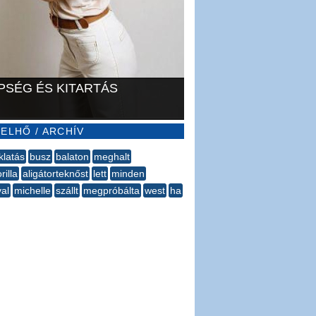
PSÉG ÉS KITARTÁS
ELHŐ / ARCHÍV
klatás
busz
balaton
meghalt
rilla
aligátorteknőst
lett
minden
val
michelle
szállt
megpróbálta
west
ha