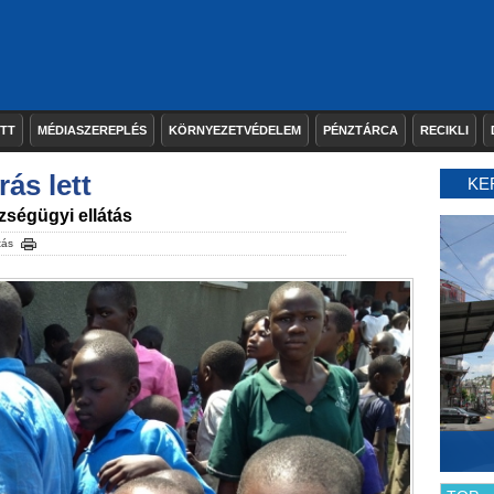
ETT
MÉDIASZEREPLÉS
KÖRNYEZETVÉDELEM
PÉNZTÁRCA
RECIKLI
rás lett
KE
ségügyi ellátás
tás