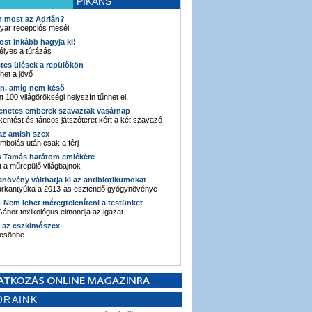
PIKÁNS
an most az Adrián?
yar recepciós mesél
ost inkább hagyja ki!
élyes a túrázás
etes ülések a repülőkön
ehet a jövő
en, amíg nem késő
t 100 világörökségi helyszín tűnhet el
enetes emberek szavaztak vasárnap
entést és táncos játszóteret kért a két szavazó
 az amish szex
ombolás után csak a férj
s Tamás barátom emlékére
 a műrepülő világbajnok
anövény válthatja ki az antibiotikumokat
sarkantyúka a 2013-as esztendő gyógynövénye
 - Nem lehet méregteleníteni a testünket
ábor toxikológus elmondja az igazat
n az eszkimószex
lcsönbe
ORAINK