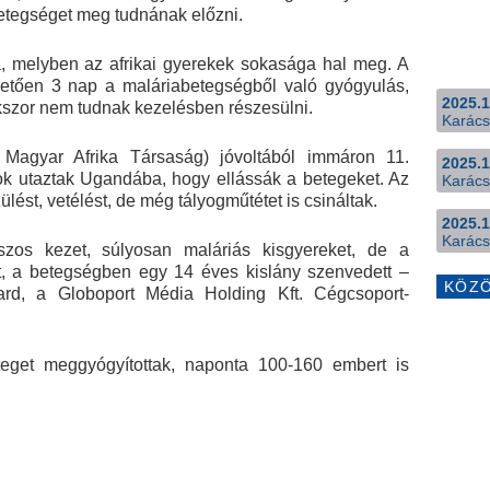
etegséget meg tudnának előzni.
, melyben az afrikai gyerekek sokasága hal meg. A
hetően 3 nap a maláriabetegségből való gyógyulás,
2025.1
kszor nem tudnak kezelésben részesülni.
Karács
 Magyar Afrika Társaság) jóvoltából immáron 11.
2025.1
k utaztak Ugandába, hogy ellássák a betegeket. Az
Karács
lést, vetélést, de még tályogműtétet is csináltak.
2025.1
Karács
uszos kezet, súlyosan maláriás kisgyereket, de a
t, a betegségben egy 14 éves kislány szenvedett –
KÖZ
rd, a Globoport Média Holding Kft. Cégcsoport-
get meggyógyítottak, naponta 100-160 embert is