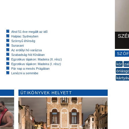
Ahol 51 éve megállt az idő
SZÉ
Halpiac Sydneyben
Szörnyű éhínség
Suraxani
Az erdélyi hó varázsa
SZÓF
Szabadság híd Kínában
Egzotikus tájakon: Madeira (II. rész)
kór
za
Egzotikus tájakon: Madeira (I. rész)
Pár nap a mesés Prágában
óriásgo
Lenézni a semmibe
kártyá
--
ÚTIKÖNYVEK HELYETT