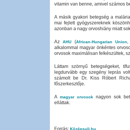
vitamin van benne, amivel számos b
A másik gyakori betegség a malária
mai fejlett gyógyszereknek köszön
azonban a nagy orvoshiány miatt so
Az
(
,
AHU
African-Hungarian Union
alkalommal magyar önkéntes orvoso
orvosok maximálisan felkészültek, szü
Láttam szörnyű betegségeket, tíf
legdurvább egy szegény leprás vol
számolt be Dr. Kiss Róbert Richa
főszerkesztője.
A
nagyon sok bete
magyar orvosok
elláttak.
Forrás:
Középsuli.hu