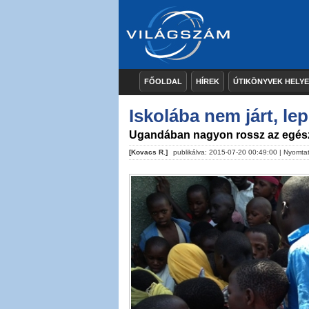
FŐOLDAL
HÍREK
ÚTIKÖNYVEK HELY
Iskolába nem járt, lep
Ugandában nagyon rossz az egész
[Kovacs R.]
publikálva: 2015-07-20 00:49:00 |
Nyomta