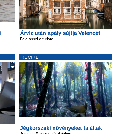
i
Árvíz után apály sújtja Velencét
Fele annyi a turista
RECIKLI
Jégkorszaki növényeket találtak
Jurassic Park a való világban