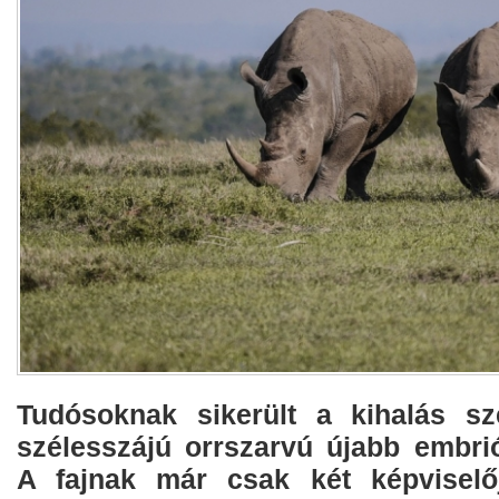
Tudósoknak sikerült a kihalás sz
szélesszájú orrszarvú újabb embrió
A fajnak már csak két képviselőj