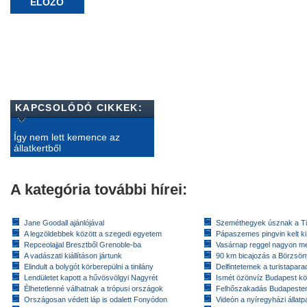
ELŐZŐ
KAPCSOLÓDÓ CIKKEK:
Így nem lett kemence az
állatkertből
A kategória további hírei:
Jane Goodall ajánlójával
Szeméthegyek úsznak a T
A legzöldebbek között a szegedi egyetem
Pápaszemes pingvin kelt k
Repceolajjal Bresztből Grenoble-ba
Vasárnap reggel nagyon m
A vadászati kiállításon jártunk
90 km bicajozás a Börzsö
Elindult a bolygót körberepülni a tinilány
Delfintetemek a turistapar
Lendületet kapott a hűvösvölgyi Nagyrét
Ismét özönvíz Budapest k
Élhetetlenné válhatnak a trópusi országok
Felhőszakadás Budapeste
Országosan védett láp is odalett Fonyódon
Videón a nyíregyházi állatp