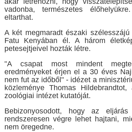
akar létrehozni, hogy visszatelepíts
vadonba, természetes élőhelyükre
eltarthat.
A két megmaradt északi szélesszájú 
Fatu Kenyában él. A három életké
petesejtjeivel hozták létre.
"A csapat most mindent megte
eredményeket érjen el a 30 éves Najin
nem fut az időből" - idézet a miniszté
közleménye Thomas Hildebrandtot, 
zoológiai intézet kutatóját.
Bebizonyosodott, hogy az eljárás
rendszeresen végre lehet hajtani, mi
nem öregedne.