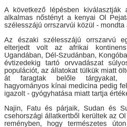
A következő lépésben kiválasztják 
alkalmas nőstényt a kenyai Ol Pejat
szélesszájú orrszarvúi közül - mondta 
Az északi szélesszájú orrszarvú eg
elterjedt volt az afrikai kontinen
Ugandában, Dél-Szudánban, Kongóba
évtizedekig tartó orvvadászat súlyo
populációt, az állatokat tülkük miatt öl
át faragtak belőle tárgyakat, 
hagyományos kínai medicina pedig fel
igazolt - gyógyhatása miatt tartja ért
Najin, Fatu és párjaik, Sudan és S
csehországi állatkertből kerültek az O
reményben, hogy természetes úton 