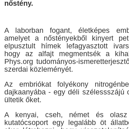
nőstény.
A laborban fogant, életképes emb
amelyet a nőstényekből kinyert pet
elpusztult hímek lefagyasztott ivarse
hogy az alfajt megmentsék a kihal
Phys.org tudományos-ismeretterjesztő
szerdai közleményét.
Az embriókat folyékony nitrogénbe
dajkaanyába - egy déli szélessszájú 
ültetik őket.
A kenyai, cseh, német és olasz 
kutatócsoport egy legalább öt állatb