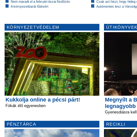
Nem maradt el a februári tiszai fürdőzés
Csak azt hiszi, hogy hideg 
A környezetbarát fűtésért
Autómentes lesz a Városlig
KÖRNYEZETVÉDELEM
ÚTIKÖNYVEK
Kukkolja online a pécsi párt!
Megnyílt a 
legnagyobb 
Fókák élő egyenesben
Gyenesdiásra kel
PÉNZTÁRCA
RECIKLI