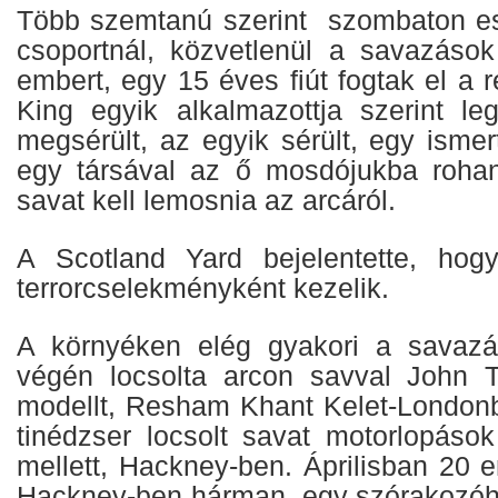
Több szemtanú szerint szombaton este
csoportnál, közvetlenül a savazások
embert, egy 15 éves fiút fogtak el a 
King egyik alkalmazottja szerint l
megsérült, az egyik sérült, egy ismert
egy társával az ő mosdójukba rohan
savat kell lemosnia az arcáról.
A Scotland Yard bejelentette, ho
terrorcselekményként kezelik.
A környéken elég gyakori a savazá
végén locsolta arcon savval John 
modellt, Resham Khant Kelet-Londonb
tinédzser locsolt savat motorlopások
mellett, Hackney-ben. Áprilisban 20 e
Hackney-ben hárman, egy szórakozóhel