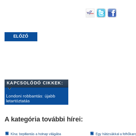
ELŐZŐ
KAPCSOLÓDÓ CIKKEK:
Londoni robbantás: újabb
letartóztatás
A kategória további hírei:
Kína: bepillantás a holnap világába
Egy hátizsákkal a felhőkarc