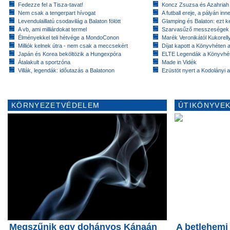
Fedezze fel a Tisza-tavat!
Koncz Zsuzsa és Azahriah
Nem csak a tengerpart hívogat
A futball ereje, a pályán inn
Levendulaillatú csodavilág a Balaton fölött
Glamping és Balaton: ezt ke
A vb, ami milliárdokat termel
Szarvasűző messzeségek
Élményekkel teli hétvége a MondoConon
Marék Veronikától Kukorell
Milliók kelnek útra - nem csak a meccsekért
Díjat kapott a Könyvhéten
Japán és Korea beköltözik a Hungexpóra
ELTE Legendák a Könyvhé
Átalakult a sportzóna
Made in Vidék
Villák, legendák: időutazás a Balatonon
Ezüstöt nyert a Kodolányi
KÖRNYEZETVÉDELEM
ÚTIKÖNYVEK
Megszűnik egy dohányos Kánaán
A betlehemi 