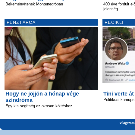
Bekeményítenek Montenegróban
400 éve fordult elő
jelenség
PÉNZTÁRCA
RECIKLI
Hogy ne jöjjön a hónap vége
Tini verte át
szindróma
Politikusi kamupro
Egy kis segítség az okosan költéshez
vilagszam