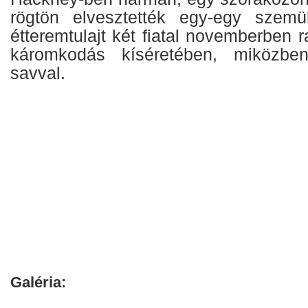
rögtön elvesztették egy-egy szem
étteremtulajt két fiatal novemberben r
káromkodás kíséretében, miközben
savval.
Galéria: