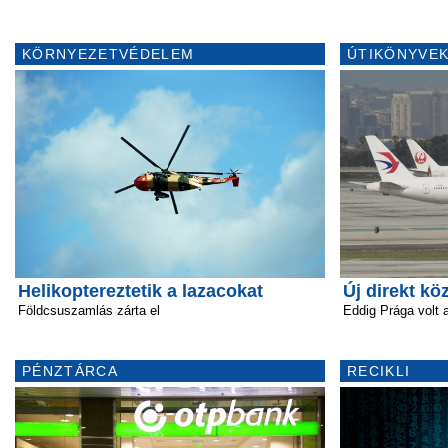
KÖRNYEZETVÉDELEM
ÚTIKÖNYVEK
Helikoptereztetik a lazacokat
Új direkt kö
Földcsuszamlás zárta el
Eddig Prága volt a
PÉNZTÁRCA
RECIKLI