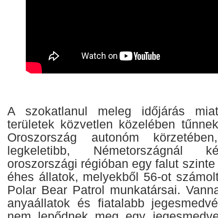
A szokatlanul meleg időjárás mia
területek közvetlen közelében tűnne
Oroszország autonóm körzetében
legkeletibb, Németországnál k
oroszországi régióban egy falut szinte
éhes állatok, melyekből 56-ot szám
Polar Bear Patrol munkatársai. Vann
anyaállatok és fiatalabb jegesmedvék
nem lepődnek meg egy jegesmedve 