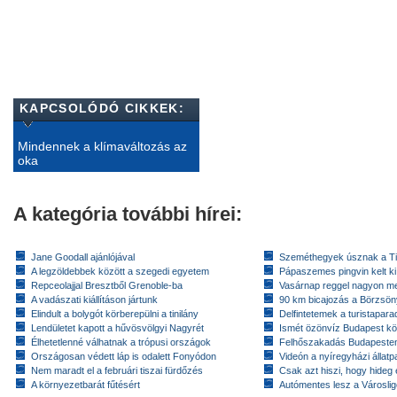
KAPCSOLÓDÓ CIKKEK:
Mindennek a klímaváltozás az
oka
A kategória további hírei:
Jane Goodall ajánlójával
Szeméthegyek úsznak a T
A legzöldebbek között a szegedi egyetem
Pápaszemes pingvin kelt k
Repceolajjal Bresztből Grenoble-ba
Vasárnap reggel nagyon m
A vadászati kiállításon jártunk
90 km bicajozás a Börzsö
Elindult a bolygót körberepülni a tinilány
Delfintetemek a turistapar
Lendületet kapott a hűvösvölgyi Nagyrét
Ismét özönvíz Budapest k
Élhetetlenné válhatnak a trópusi országok
Felhőszakadás Budapeste
Országosan védett láp is odalett Fonyódon
Videón a nyíregyházi állatp
Nem maradt el a februári tiszai fürdőzés
Csak azt hiszi, hogy hideg 
A környezetbarát fűtésért
Autómentes lesz a Városlig