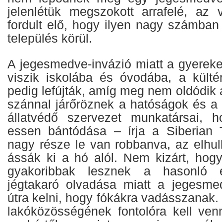
jelenlétük megszokott arrafelé, az
fordult elő, hogy ilyen nagy számban
település körül.
A jegesmedve-invázió miatt a gyereke
viszik iskolába és óvodába, a külté
pedig lefújták, amíg meg nem oldódik 
szánnal járőröznek a hatóságok és 
állatvédő szervezet munkatársai, 
essen bántódása – írja a Siberian 
nagy része le van robbanva, az elhull
ássák ki a hó alól. Nem kizárt, hog
gyakoribbak lesznek a hasonló 
jégtakaró olvadása miatt a jegesm
útra kelni, hogy fókákra vadásszanak. 
lakóközösségének fontolóra kell venn