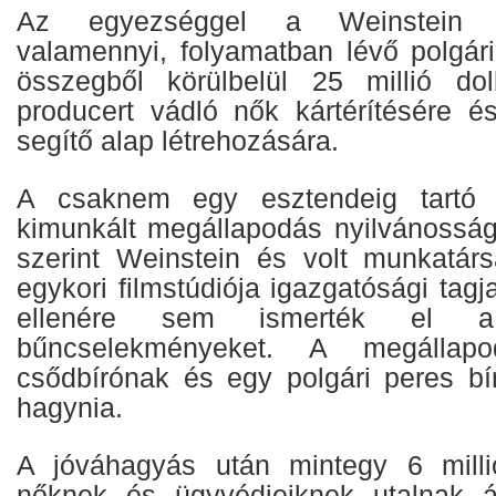
Az egyezséggel a Weinstein 
valamennyi, folyamatban lévő polgári
összegből körülbelül 25 millió dol
producert vádló nők kártérítésére é
segítő alap létrehozására.
A csaknem egy esztendeig tartó t
kimunkált megállapodás nyilvánosságr
szerint Weinstein és volt munkatárs
egykori filmstúdiója igazgatósági tagjai
ellenére sem ismerték el a 
bűncselekményeket. A megálla
csődbírónak és egy polgári peres bír
hagynia.
A jóváhagyás után mintegy 6 millió
nőknek és ügyvédjeiknek utalnak át