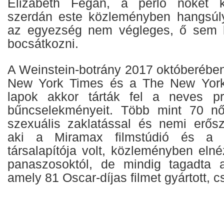
Elizabeth Fegan, a perlő nőket k
szerdán este közleményben hangsúly
az egyezség nem végleges, ő sem k
bocsátkozni.
A Weinstein-botrány 2017 októberében
New York Times és a The New York
lapok akkor tárták fel a neves pr
bűncselekményeit. Több mint 70 n
szexuális zaklatással és nemi erősz
aki a Miramax filmstúdió és a We
társalapítója volt, közleményben eln
panaszosoktól, de mindig tagadta 
amely 81 Oscar-díjas filmet gyártott, c