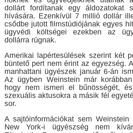
dollárt fordítanak egy áldozatokat s
hívására. Ezenkívül 7 millió dollár il
csődbe jutott filmstúdiójának egyes hi
ügyvédi költségei ezekben az ügy
dollárra rúgnak.
Amerikai lapértesülések szerint két p
büntető pert nem érint az egyezség. 
manhattani ügyészek január 6-án isme
Az ügyben Weinstein már korábban ú
hogy nem ismeri el bűnösségét, és
szexuális aktusokra a másik fél egyeté
sor.
A sajtóinformációkat sem Weinstein
New York-i ügyészség nem kíván