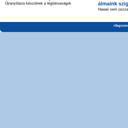
álmaink szi
Újranyitásra készülnek a légitársaságok
Hawaii sem ússz
vilagszam