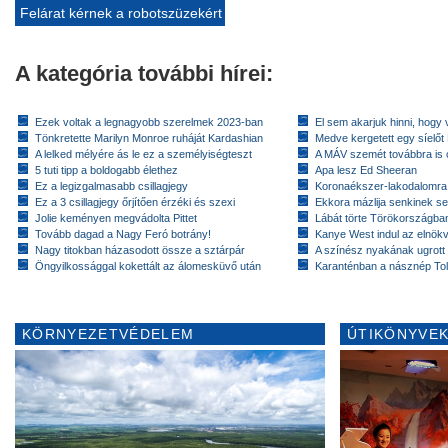
Felárat kérnek a robotszüzekért
A kategória további hírei:
Ezek voltak a legnagyobb szerelmek 2023-ban
El sem akarjuk hinni, hogy 
Tönkretette Marilyn Monroe ruháját Kardashian
Medve kergetett egy síelőt
A lelked mélyére ás le ez a személyiségteszt
A MÁV szemét továbbra is cs
5 tuti tipp a boldogabb élethez
Apa lesz Ed Sheeran
Ez a legizgalmasabb csillagjegy
Koronaékszer-lakodalomra
Ez a 3 csillagjegy őrjítően érzéki és szexi
Ekkora mázlija senkinek se
Jolie keményen megvádolta Pittet
Lábát törte Törökországban
Tovább dagad a Nagy Feró botrány!
Kanye West indul az elnök
Nagy titokban házasodott össze a sztárpár
A színész nyakának ugrott
Öngyilkossággal kokettált az álomesküvő után
Karanténban a násznép To
KÖRNYEZETVÉDELEM
ÚTIKÖNYVEK