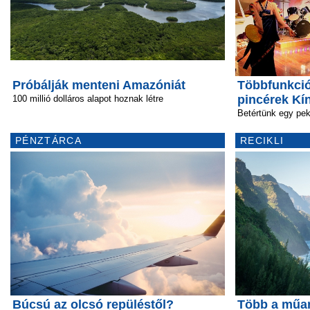
Próbálják menteni Amazóniát
Többfunkció
pincérek Kí
100 millió dolláros alapot hoznak létre
Betértünk egy pek
PÉNZTÁRCA
RECIKLI
Búcsú az olcsó repüléstől?
Több a műan