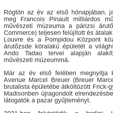
Rögtön az év az első hónapjában, ja
meg Francois Pinault milliárdos mű
művészeti múzeuma a párizsi árut
Commerce) teljesen felújított és átalak
Louvre és a Pompidou Központ közöt
árutőzsde köralakú épületét a világh
Ando Tadao tervei alapján alakít
művészeti múzeummá.
Már az év első felében megnyitja 
Avenue Marcel Breuer (Breuer Marcel
brutalista épületébe átköltözött Frick-
Madisonben újragondolt elrendezésb
látogatók a pazar gyűjteményt.