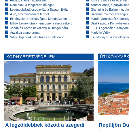
Fedezze fel a Tisza-tavat!
Koncz Zsuzsa és Azahriah
Nem csak a tengerpart hívogat
A futball ereje, a pályán inn
Levendulaillatú csodavilág a Balaton fölött
Glamping és Balaton: ezt ke
A vb, ami milliárdokat termel
Szarvasűző messzeségek
Élményekkel teli hétvége a MondoConon
Marék Veronikától Kukorell
Milliók kelnek útra - nem csak a meccsekért
Díjat kapott a Könyvhéten
Japán és Korea beköltözik a Hungexpóra
ELTE Legendák a Könyvhé
Átalakult a sportzóna
Made in Vidék
Villák, legendák: időutazás a Balatonon
Ezüstöt nyert a Kodolányi
KÖRNYEZETVÉDELEM
ÚTIKÖNYVEK
A legzöldebbek között a szegedi
Repüljön Bu