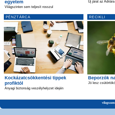
egyetem
Új járat az Adriára
Világszinten sem teljesít rosszul
PÉNZTÁRCA
RECIKLI
Kockázatcsökkentési tippek
Beporzók n
profiktól
Jó lesz csütörtök
Anyagi biztonság veszélyhelyzet idején
vilagszam