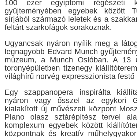
100 ezer egyiptomi régészeti k
gyűjteményében egyebek között T
sírjából származó leletek és a szakka
feltárt szarkofágok sorakoznak.
Ugyancsak nyáron nyílik meg a látoga
legnagyobb Edvard Munch-gyűjtemény
múzeum, a Munch Oslóban. A 13 em
toronyépületben tizenegy kiállítótere
világhírű norvég expresszionista festő
Egy szappanopera inspirálta kiállí
nyáron vagy ősszel az egykori 
kialakított új művészeti központ Mo
Piano olasz sztárépítész tervei alap
komplexum egyebek között kiállítóte
központnak és kreatív műhelygyakor