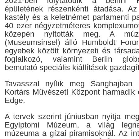
2021-ben folytatódik a berlini
épületének részenkénti átadása. Az
kastély és a keletnémet parlamenti pa
40 ezer négyzetméteres komplexumot
közepén nyitották meg. A múz
(Museumsinsel) álló Humboldt Forum
egyebek között környezeti és társada
foglalkozó, valamint Berlin globá
bemutató speciális kiállítások gazdagít
Tavasszal nyílik meg Sanghajban
Kortárs Művészeti Központ harmadik
Edge.
A tervek szerint júniusban nyitja me
Egyiptomi Múzeum, a világ legna
múzeuma a gízai piramisoknál. Az i