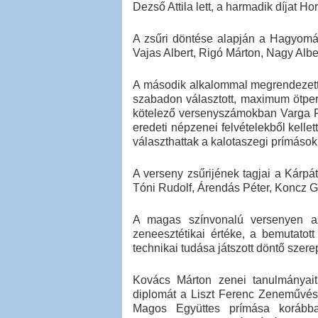
Dezső Attila lett, a harmadik díjat Ho
A zsűri döntése alapján a Hagyomá
Vajas Albert, Rigó Márton, Nagy Alber
A második alkalommal megrendezett 
szabadon választott, maximum ötperce
kötelező versenyszámokban Varga Fe
eredeti népzenei felvételekből kelle
választhattak a kalotaszegi prímások
A verseny zsűrijének tagjai a Kárpá
Tóni Rudolf, Árendás Péter, Koncz 
A magas színvonalú versenyen az 
zeneesztétikai értéke, a bemutatot
technikai tudása játszott döntő szere
Kovács Márton zenei tanulmányait
diplomát a Liszt Ferenc Zeneművés
Magos Együttes prímása korábba