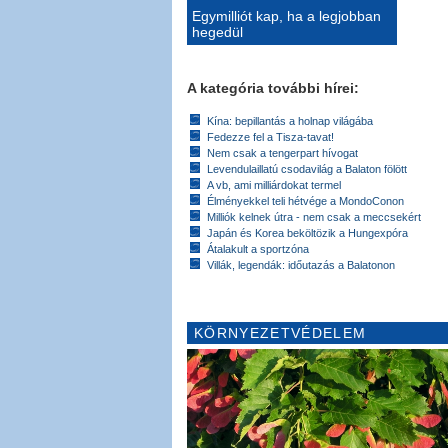
Egymilliót kap, ha a legjobban
hegedül
A kategória további hírei:
Kína: bepillantás a holnap világába
Fedezze fel a Tisza-tavat!
Nem csak a tengerpart hívogat
Levendulaillatú csodavilág a Balaton fölött
A vb, ami milliárdokat termel
Élményekkel teli hétvége a MondoConon
Milliók kelnek útra - nem csak a meccsekért
Japán és Korea beköltözik a Hungexpóra
Átalakult a sportzóna
Villák, legendák: időutazás a Balatonon
KÖRNYEZETVÉDELEM