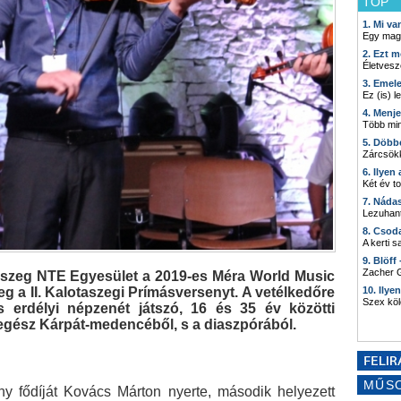
TOP
1. Mi v
Egy mag
2. Ezt m
Életvesz
3. Emel
Ez (is) l
4. Menj
Több min
5. Döbb
Zárcsökk
6. Ilyen
Két év t
7. Náda
Lezuhant
8. Csod
A kerti 
9. Blöff
Zacher G
szeg NTE Egyesület a 2019-es Méra World Music
eg a II. Kalotaszegi Prímásversenyt. A vetélkedőre
10. Ilye
Szex kö
erdélyi népzenét játszó, 16 és 35 év közötti
egész Kárpát-medencéből, s a diaszpórából.
MŰS
y fődíját Kovács Márton nyerte, második helyezett