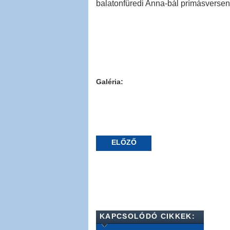
balatonfüredi Anna-bál prímásversen
Galéria:
ELŐZŐ
KAPCSOLÓDÓ CIKKEK: