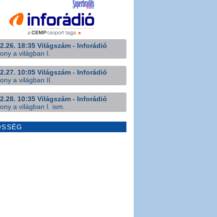
2.26. 18:35 Világszám - Inforádió
ony a világban I.
2.27. 10:05 Világszám - Inforádió
ony a világban II.
2.28. 10:35 Világszám - Inforádió
ony a világban I. ism.
ÖSSÉG