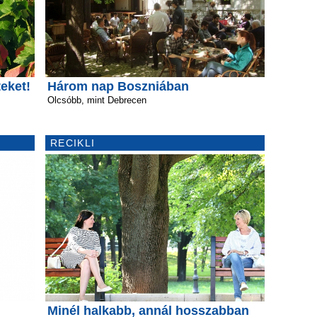
eket!
Három nap Boszniában
Olcsóbb, mint Debrecen
RECIKLI
Minél halkabb, annál hosszabban