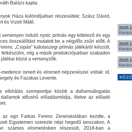
rváth Balázs kapta.
nyok Háza különdíjaiban részesültek: Szász Dávid,
t és Vizeli Máté.
2025.1
Karács
versenyen induló nyolc prímás egy kötelező és egy
s összeállítást mutatott be a négyfős zsűri előtt. A
2025.1
renc „Csipás” kalotaszegi prímás játékáról készült,
Karács
tt felkészülni, míg a másik produkciójukban szabadon
 játékai közül a versenyzők.
2025.1
Karács
t-medence ismert és elismert népzenészei voltak: id.
KÖZ
Gergely és Fazakas Levente.
elbírálás szempontjai között a dallamválogatás
t dallamok stílushű előadásmódja, illetve az előadó
pet.
 az egri Farkas Ferenc Zeneiskolában kezdte, a
zeti Egyetemen szerezte népi hegedű tanszakon. A
n számos elismerésben részesült, 2018-ban a