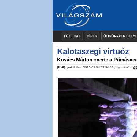
FŐOLDAL
HÍREK
ÚTIKÖNYVEK HELY
Kalotaszegi virtuóz
Kovács Márton nyerte a Prímásve
[Kail]
publikálva: 2019-08-04 07:54:00 |
Nyomtatás