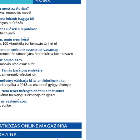
PIKÁNS
an most az Adrián?
yar recepciós mesél
ost inkább hagyja ki!
élyes a túrázás
etes ülések a repülőkön
ehet a jövő
en, amíg nem késő
t 100 világörökségi helyszín tűnhet el
enetes emberek szavaztak vasárnap
entést és táncos játszóteret kért a két szavazó
 az amish szex
ombolás után csak a férj
s Tamás barátom emlékére
 a műrepülő világbajnok
anövény válthatja ki az antibiotikumokat
sarkantyúka a 2013-as esztendő gyógynövénye
 - Nem lehet méregteleníteni a testünket
ábor toxikológus elmondja az igazat
n az eszkimószex
lcsönbe
ORAINK