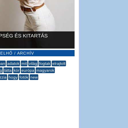
PSÉG ÉS KITARTÁS
ELHŐ / ARCHÍV
ban
adatok
mit
világ
fogtak
elrajtolt
g
látta
kór
európa
magyarok
zzia
hogy
fotók
new