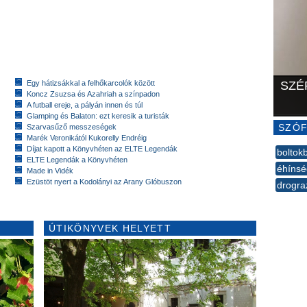
Egy hátizsákkal a felhőkarcolók között
SZÉ
Koncz Zsuzsa és Azahriah a színpadon
A futball ereje, a pályán innen és túl
Glamping és Balaton: ezt keresik a turisták
SZÓF
Szarvasűző messzeségek
Marék Veronikától Kukorelly Endréig
Díjat kapott a Könyvhéten az ELTE Legendák
boltok
ELTE Legendák a Könyvhéten
éhínsé
Made in Vidék
Ezüstöt nyert a Kodolányi az Arany Glóbuszon
drogra
--
ÚTIKÖNYVEK HELYETT