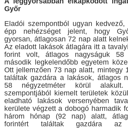
A leggyorsabban elkapkodott ingat
Győr
Eladói szempontból ugyan kedvező, 
épp nehézséget jelent, hogy Győ
gyorsan, átlagosan 72 nap alatt kelnek
Az eladott lakások átlagára itt a tavaly
forint volt, átlagos nagyságuk 58
második legkelendőbb egyetem közel
Ott jellemzően 73 nap alatt, mintegy 14
találtak gazdára a lakások, átlagos 
58 négyzetméter körül alakult.
szempontjából kiemelt területek közü
eladható lakások versenyében tava
kerülete végzett a dobogó harmadik fo
három hónap (92 nap) alatt, átlag
forintért találtak gazdára a