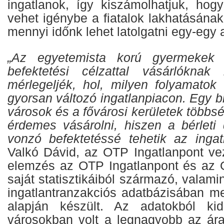
ingatlanok, így kiszámolhatjuk, hog
vehet igénybe a fiatalok lakhatásána
mennyi időnk lehet latolgatni egy-egy a
„Az egyetemista korú gyermekek 
befektetési célzattal vásárlóknak
mérlegeljék, hol, milyen folyamato
gyorsan változó ingatlanpiacon. Egy b
városok és a fővárosi kerületek többs
érdemes vásárolni, hiszen a bérleti
vonzó befektetéssé tehetik az ingatl
Valkó Dávid, az OTP Ingatlanpont ve
elemzés az OTP Ingatlanpont és az 
saját statisztikáiból származó, valami
ingatlantranzakciós adatbázisában me
alapján készült. Az adatokból ki
városokban volt a legnagyobb az ár