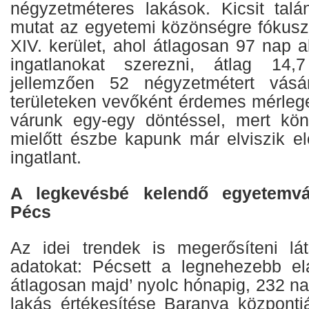
négyzetméteres lakások. Kicsit talá
mutat az egyetemi közönségre fókusz
XIV. kerület, ahol átlagosan 97 nap al
ingatlanokat szerezni, átlag 14,7 
jellemzően 52 négyzetmétert vásá
területeken vevőként érdemes mérlege
várunk egy-egy döntéssel, mert kön
mielőtt észbe kapunk már elviszik el
ingatlant.
A legkevésbé kelendő egyetemvár
Pécs
Az idei trendek is megerősíteni lá
adatokat: Pécsett a legnehezebb el
átlagosan majd’ nyolc hónapig, 232 nap
lakás értékesítése Baranya központ