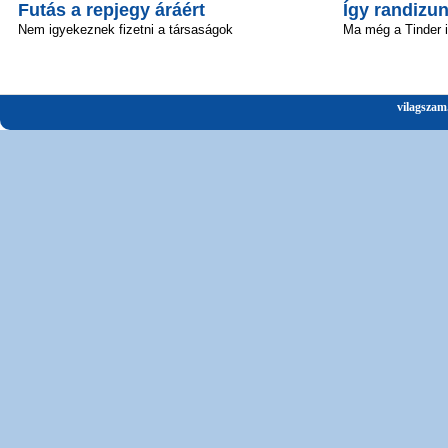
Futás a repjegy áráért
Így randizun
Nem igyekeznek fizetni a társaságok
Ma még a Tinder 
vilagszam