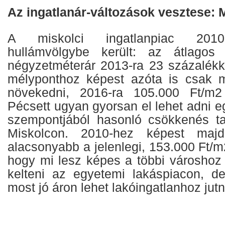
Az ingatlanár-változások vesztese: 
A miskolci ingatlanpiac 2010
hullámvölgybe került: az átlagos 
négyzetméterár 2013-ra 23 százalékka
mélyponthoz képest azóta is csak m
növekedni, 2016-ra 105.000 Ft/m2 
Pécsett ugyan gyorsan el lehet adni eg
szempontjából hasonló csökkenés ta
Miskolcon. 2010-hez képest majd
alacsonyabb a jelenlegi, 153.000 Ft/m2
hogy mi lesz képes a többi városhoz 
kelteni az egyetemi lakáspiacon, d
most jó áron lehet lakóingatlanhoz jutn