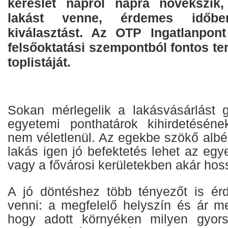
kereslet napról napra növekszik,
lakást venne, érdemes időb
kiválasztást. Az OTP Ingatlanpont 
felsőoktatási szempontból fontos ter
toplistáját.
Sokan mérlegelik a lakásvásárlást 
egyetemi ponthatárok kihirdetéséne
nem véletlenül. Az egekbe szökő albérl
lakás igen jó befektetés lehet az eg
vagy a fővárosi kerületekben akár hos
A jó döntéshez több tényezőt is ér
venni: a megfelelő helyszín és ár mel
hogy adott környéken milyen gyor