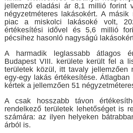
jellemző eladási ár 8,1 millió forint 
négyzetméteres lakásokért. A másik
piac a miskolci lakásoké volt, 2
értékesítési idővel és 5,6 millió for
pécsihez hasonló nagyságú lakásokért
A harmadik leglassabb átlagos ért
Budapest VIII. kerülete került fel a l
területek közül, itt tavaly jellemzően
egy-egy lakás értékesítése. Átlagban 1
kértek a jellemzően 51 négyzetméteres
A csak hosszabb távon értékesíthe
rendelkező területek lehetőséget is r
számára: az ilyen helyeken bátrabban
árból is.