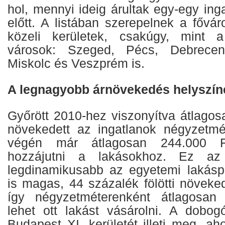
hol, mennyi ideig árultak egy-egy ing
előtt. A listában szerepelnek a fővá
közeli kerületek, csakúgy, mint 
városok: Szeged, Pécs, Debrecen
Miskolc és Veszprém is.
A legnagyobb árnövekedés helyszín
Győrött 2010-hez viszonyítva átlagos
növekedett az ingatlanok négyzetmé
végén már átlagosan 244.000 Ft/
hozzájutni a lakásokhoz. Ez az
legdinamikusabb az egyetemi lakásp
is magas, 44 százalék fölötti növeke
így négyzetméterenként átlagosan 2
lehet ott lakást vásárolni. A dobo
Budapest XI. kerületét illeti meg, aho