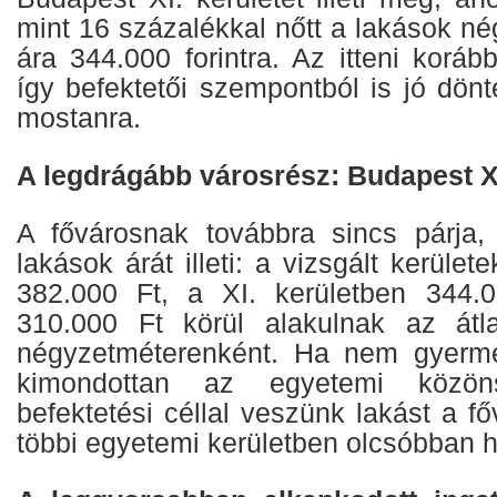
mint 16 százalékkal nőtt a lakások n
ára 344.000 forintra. Az itteni koráb
így befektetői szempontból is jó dön
mostanra.
A legdrágább városrész: Budapest XI
A fővárosnak továbbra sincs párja,
lakások árát illeti: a vizsgált kerület
382.000 Ft, a XI. kerületben 344.0
310.000 Ft körül alakulnak az átla
négyzetméterenként. Ha nem gyerm
kimondottan az egyetemi közöns
befektetési céllal veszünk lakást a f
többi egyetemi kerületben olcsóbban 