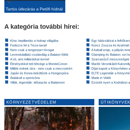
Tartós útlezárás a Petőfi hídnál
A kategória további hírei:
Kína: bepillantás a holnap világába
Egy hátizsákkal a felhőkarc
Fedezze fel a Tisza-tavat!
Koncz Zsuzsa és Azahriah
Nem csak a tengerpart hívogat
A futball ereje, a pályán inn
Levendulaillatú csodavilág a Balaton fölött
Glamping és Balaton: ezt ke
A vb, ami milliárdokat termel
Szarvasűző messzeségek
Élményekkel teli hétvége a MondoConon
Marék Veronikától Kukorell
Milliók kelnek útra - nem csak a meccsekért
Díjat kapott a Könyvhéten
Japán és Korea beköltözik a Hungexpóra
ELTE Legendák a Könyvhé
Átalakult a sportzóna
Made in Vidék
Villák, legendák: időutazás a Balatonon
Ezüstöt nyert a Kodolányi
KÖRNYEZETVÉDELEM
ÚTIKÖNYVEK