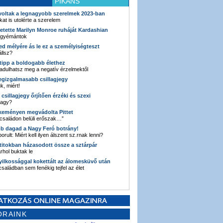
PIKÁNS
 voltak a legnagyobb szerelmek 2023-ban
kat is utolérte a szerelem
retette Marilyn Monroe ruháját Kardashian
 gyémántok
ked mélyére ás le ez a személyiségteszt
llsz?
i tipp a boldogabb élethez
adulhatsz meg a negatív érzelmektől
legizgalmasabb csillagjegy
k, miért!
3 csillagjegy őrjítően érzéki és szexi
vagy?
e keményen megvádolta Pittet
 családon belüli erőszak…”
bb dagad a Nagy Feró botrány!
orult: Miért kell ilyen álszent sz.rnak lenni?
 titokban házasodott össze a sztárpár
hol buktak le
yilkossággal kokettált az álomesküvő után
 családban sem fenékig tejfel az élet
ORAINK