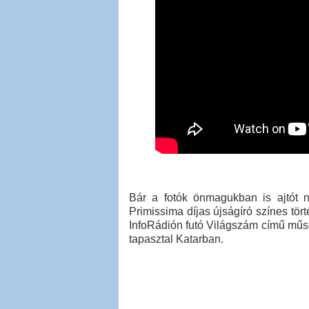
Bár a fotók önmagukban is ajtót n
Primissima díjas újságíró színes tö
InfoRádión futó Világszám című műso
tapasztal Katarban.