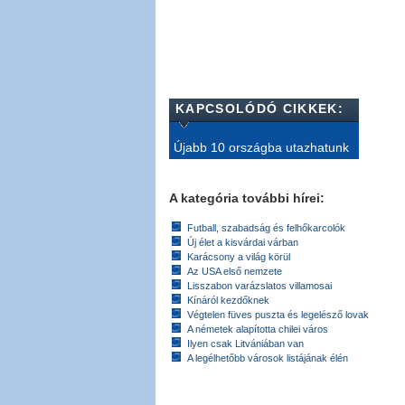
KAPCSOLÓDÓ CIKKEK:
Újabb 10 országba utazhatunk
A kategória további hírei:
Futball, szabadság és felhőkarcolók
Új élet a kisvárdai várban
Karácsony a világ körül
Az USA első nemzete
Lisszabon varázslatos villamosai
Kínáról kezdőknek
Végtelen füves puszta és legelésző lovak
A németek alapította chilei város
Ilyen csak Litvániában van
A legélhetőbb városok listájának élén