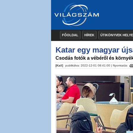
FŐOLDAL
HÍREK
ÚTIKÖNYVEK HELY
Katar egy magyar újs
Csodás fotók a vébéről és környé
[Kail]
publikálva: 2022-12-01 08:41:00 |
Nyomtatás