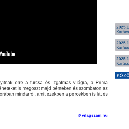
2025.1
Karács
2025.1
Karács
2025.1
Karács
KÖZ
yitnak erre a furcsa és izgalmas világra, a Prima
rténeteket is megoszt majd pénteken és szombaton az
rában mindarról, amit ezekben a percekben is lát és
© vilagszam.hu