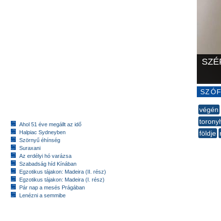
SZÉ
SZÓF
végén
torony
Ahol 51 éve megállt az idő
Halpiac Sydneyben
földje
Szörnyű éhínség
--
Suraxani
Az erdélyi hó varázsa
Szabadság híd Kínában
Egzotikus tájakon: Madeira (II. rész)
Egzotikus tájakon: Madeira (I. rész)
Pár nap a mesés Prágában
Lenézni a semmibe