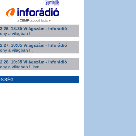
2.26. 18:35 Világszám - Inforádió
ony a világban I.
2.27. 10:05 Világszám - Inforádió
ony a világban II.
2.28. 10:35 Világszám - Inforádió
ony a világban I. ism.
ÖSSÉG