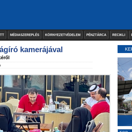
ETT
MÉDIASZEREPLÉS
KÖRNYEZETVÉDELEM
PÉNZTÁRCA
RECIKLI
ágíró kamerájával
KE
kéről