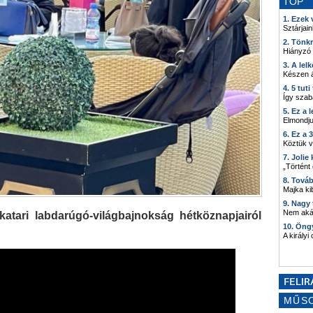
TOP
1. Ezek
Sztárjain
2. Tönk
Hiányzó
3. A lel
Készen á
4. 5 tut
Így szab
5. Ez a 
Elmondju
6. Ez a 
Köztük 
7. Joli
„Történt
8. Tová
Majka kib
9. Nagy
Nem akár
atari labdarúgó-világbajnokság hétköznapjairól
10. Öng
A királyi
MŰS