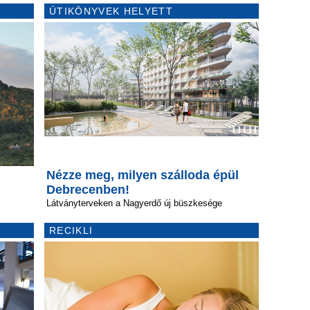
ÚTIKÖNYVEK HELYETT
Nézze meg, milyen szálloda épül
Debrecenben!
Látványterveken a Nagyerdő új büszkesége
RECIKLI