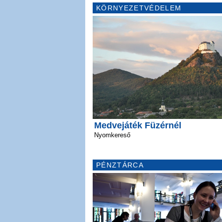
KÖRNYEZETVÉDELEM
Medvejáték Füzérnél
Nyomkereső
PÉNZTÁRCA