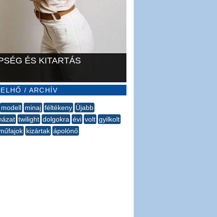
PSÉG ÉS KITARTÁS
ELHŐ / ARCHÍV
modell
minaj
féltékeny
Újabb
házat
twilight
dolgokra
évi
volt
gyilkolt
műfajok
kizártak
ápolónő