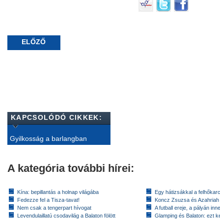
ELŐZŐ
KAPCSOLÓDÓ CIKKEK:
Gyilkosság a barlangban
A kategória további hírei:
Kína: bepillantás a holnap világába
Egy hátizsákkal a felhőkarc
Fedezze fel a Tisza-tavat!
Koncz Zsuzsa és Azahriah
Nem csak a tengerpart hívogat
A futball ereje, a pályán inn
Levendulaillatú csodavilág a Balaton fölött
Glamping és Balaton: ezt ke