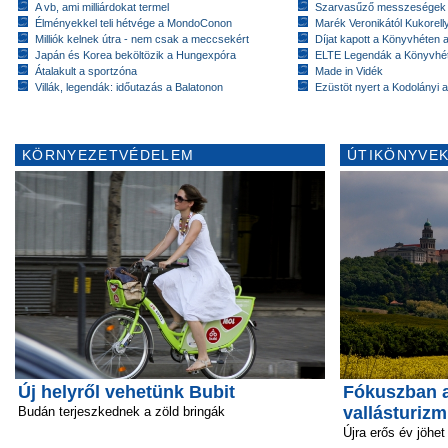
A vb, ami milliárdokat termel
Szarvasűző messzeségek
Élményekkel teli hétvége a MondoConon
Marék Veronikától Kukorell
Milliók kelnek útra - nem csak a meccsekért
Díjat kapott a Könyvhéten
Japán és Korea beköltözik a Hungexpóra
ELTE Legendák a Könyvhé
Átalakult a sportzóna
Made in Vidék
Villák, legendák: időutazás a Balatonon
Ezüstöt nyert a Kodolányi
KÖRNYEZETVÉDELEM
ÚTIKÖNYVEK
Új helyről vehetünk Bubit
Fókuszban a
vallásturiz
Budán terjeszkednek a zöld bringák
Újra erős év jöhet