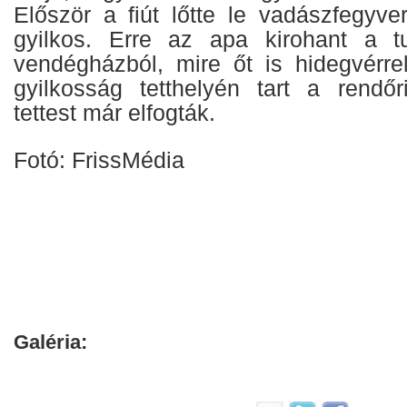
Először a fiút lőtte le vadászfegyve
gyilkos. Erre az apa kirohant a tu
vendégházból, mire őt is hidegvérrel
gyilkosság tetthelyén tart a rendőr
tettest már elfogták.
Fotó: FrissMédia
Galéria: