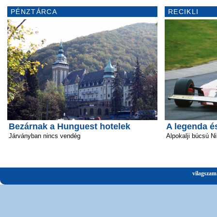
PÉNZTÁRCA
RECIKLI
Bezárnak a Hunguest hotelek
A legenda é
Járványban nincs vendég
Alpokalji búcsú Ni
vilagszam