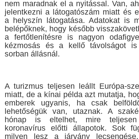
nem maradnak el a nyitással. Van, ah
jelentkezni a látogatószám miatt és 
a helyszín látogatása. Adatokat is 
belépőknek, hogy később visszakövet
a fertőtlenítésre is nagyon odafigy
kézmosás és a kellő távolságot is 
sorban állásnál.
A turizmus teljesen leállt Európa-sz
miatt, de a kínai példa azt mutatja, h
emberek ugyanis, ha csak belföld
lehetőségük van, utaznak. A szakér
hónap is eltelhet, mire teljesen
koronavírus előtti állapotok. Sok fü
milyen lesz a járvány lecsengése