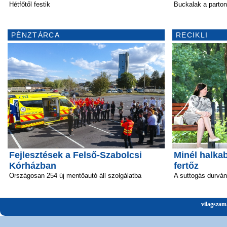
Hétfőtől festik
Buckalak a parton
PÉNZTÁRCA
RECIKLI
Fejlesztések a Felső-Szabolcsi
Minél halka
Kórházban
fertőz
Országosan 254 új mentőautó áll szolgálatba
A suttogás durván 
vilagszam