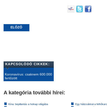
ELŐZŐ
KAPCSOLÓDÓ CIKKEK:
Koronavírus: csaknem 600.000
fertőzött
A kategória további hírei:
Kína: bepillantás a holnap világába
Egy hátizsákkal a felhőkarc