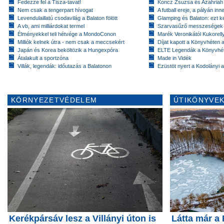
Fedezze fel a Tisza-tavat!
Koncz Zsuzsa és Azahriah
Nem csak a tengerpart hívogat
A futball ereje, a pályán inn
Levendulaillatú csodavilág a Balaton fölött
Glamping és Balaton: ezt ke
A vb, ami milliárdokat termel
Szarvasűző messzeségek
Élményekkel teli hétvége a MondoConon
Marék Veronikától Kukorell
Milliók kelnek útra - nem csak a meccsekért
Díjat kapott a Könyvhéten
Japán és Korea beköltözik a Hungexpóra
ELTE Legendák a Könyvhé
Átalakult a sportzóna
Made in Vidék
Villák, legendák: időutazás a Balatonon
Ezüstöt nyert a Kodolányi
KÖRNYEZETVÉDELEM
ÚTIKÖNYVEK
Kerékpársáv lesz a Villányi úton is
Látta már a 