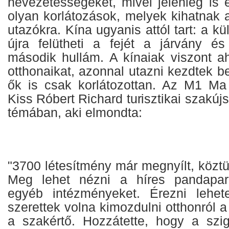
nevezetességeket, mivel jelenleg is
olyan korlátozások, melyek kihatnak a
utazókra. Kína ugyanis attól tart: a kül
újra felütheti a fejét a járvány é
második hullám. A kínaiak viszont a
otthonaikat, azonnal utazni kezdtek be
ők is csak korlátozottan. Az M1 Ma
Kiss Róbert Richard turisztikai szakúj
témában, aki elmondta:
"3700 létesítmény már megnyílt, közt
Meg lehet nézni a híres pandaparko
egyéb intézményeket. Érezni lehet
szerettek volna kimozdulni otthonról a
a szakértő. Hozzátette, hogy a szi