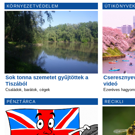
KÖRNYEZETVÉDELEM
ÚTIKÖNYVEK
Sok tonna szemetet gyűjtöttek a
Cseresznyev
Tiszából
videó
Családok, barátok, cégek
Ezeréves hagyomá
PÉNZTÁRCA
RECIKLI