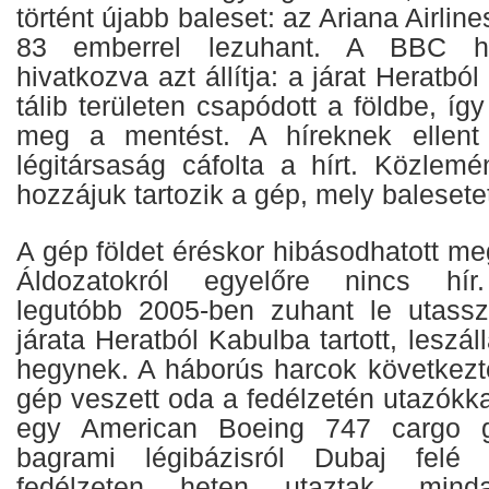
történt újabb baleset: az Ariana Airline
83 emberrel lezuhant. A BBC he
hivatkozva azt állítja: a járat Heratból
tálib területen csapódott a földbe, íg
meg a mentést. A híreknek elle
légitársaság cáfolta a hírt. Közlem
hozzájuk tartozik a gép, mely balesete
A gép földet éréskor hibásodhatott meg
Áldozatokról egyelőre nincs hír.
legutóbb 2005-ben zuhant le utassz
járata Heratból Kabulba tartott, leszá
hegynek. A háborús harcok következt
gép veszett oda a fedélzetén utazókk
egy American Boeing 747 cargo 
bagrami légibázisról Dubaj felé 
fedélzeten heten utaztak, minda