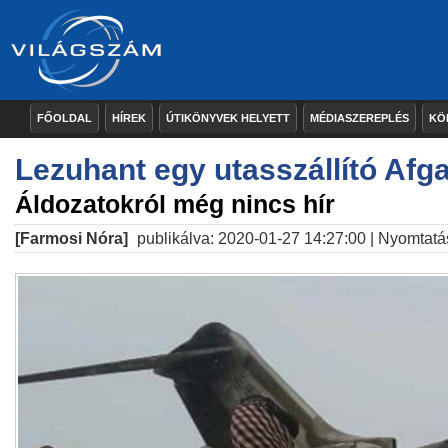
FŐOLDAL
HÍREK
ÚTIKÖNYVEK HELYETT
MÉDIASZEREPLÉS
KÖ
Lezuhant egy utasszállító Afg
Áldozatokról még nincs hír
[Farmosi Nóra]
publikálva: 2020-01-27 14:27:00 |
Nyomtatá