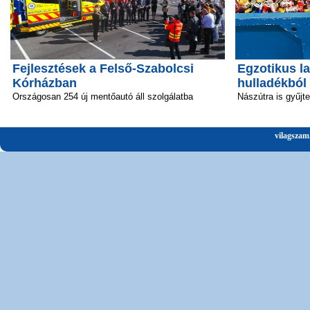
Fejlesztések a Felső-Szabolcsi
Egzotikus la
Kórházban
hulladékból
Országosan 254 új mentőautó áll szolgálatba
Nászútra is gyűjt
vilagszam