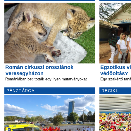
Román cirkuszi oroszlánok
Egzotikus vi
Veresegyházon
védőoltás?
Romániában betiltották egy ilyen mutatványokat
Egy szakértő tan
PÉNZTÁRCA
RECIKLI