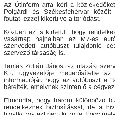
Az Útinform arra kéri a közlekedőket
Polgárdi és Székesfehérvár között
főutat, ezzel kikerülve a torlódást.
Közben az is kiderült, hogy rendelkez
vasárnap hajnalban az M7-es autó
szenvedett autóbuszt tulajdonló c
szervező társaság is.
Tamás Zoltán János, az utazást szer
Kft. ügyvezetője megerősítette a
információját, hogy az autóbuszt a T
bérelték, amelynek szintén ő a cégvez
Elmondta, hogy három különböző biz
rendelkeznek biztosítással, de a hiv
hivatkozva azt nem közölte, hogy mel