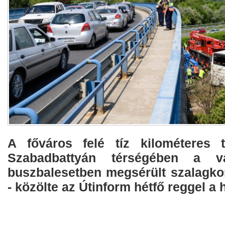
A főváros felé tíz kilométeres t
Szabadbattyán térségében a va
buszbalesetben megsérült szalagkor
- közölte az Útinform hétfő reggel a 