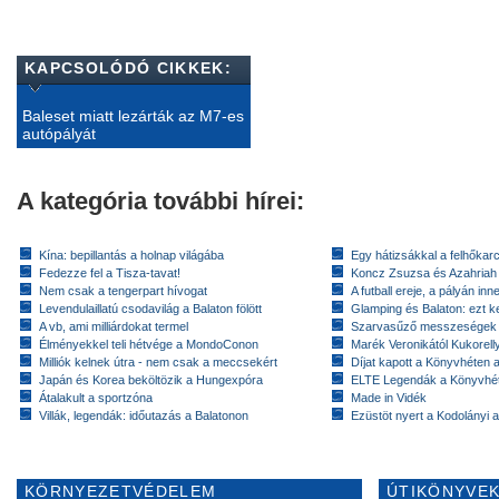
KAPCSOLÓDÓ CIKKEK:
Baleset miatt lezárták az M7-es
autópályát
A kategória további hírei:
Kína: bepillantás a holnap világába
Egy hátizsákkal a felhőkarc
Fedezze fel a Tisza-tavat!
Koncz Zsuzsa és Azahriah
Nem csak a tengerpart hívogat
A futball ereje, a pályán inn
Levendulaillatú csodavilág a Balaton fölött
Glamping és Balaton: ezt ke
A vb, ami milliárdokat termel
Szarvasűző messzeségek
Élményekkel teli hétvége a MondoConon
Marék Veronikától Kukorell
Milliók kelnek útra - nem csak a meccsekért
Díjat kapott a Könyvhéten
Japán és Korea beköltözik a Hungexpóra
ELTE Legendák a Könyvhé
Átalakult a sportzóna
Made in Vidék
Villák, legendák: időutazás a Balatonon
Ezüstöt nyert a Kodolányi
KÖRNYEZETVÉDELEM
ÚTIKÖNYVEK