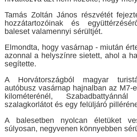
Tamás Zoltán János részvétét fejezt
hozzátartozóinak és együttérzésérő
baleset valamennyi sérültjét.
Elmondta, hogy vasárnap - miután értes
azonnal a helyszínre sietett, ahol a 
segítette.
A Horvátországból magyar turistá
autóbusz vasárnap hajnalban az M7-e
kilométerénél, Szabadbattyánnál
szalagkorlátot és egy felüljáró pillérén
A balesetben nyolcan életüket ves
súlyosan, negyvenen könnyebben sérü