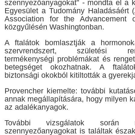
szennyezőanyagokat" - mondta el a k
Egyesület a Tudomány Haladásáért 
Association for the Advancement 
közgyűlésén Washingtonban.
A ftalátok bomlasztják a hormono
szervrendszert, születési rend
termékenységi problémákat és renge
betegséget okozhatnak. A ftaláto
biztonsági okokból kitiltották a gyerekj
Provencher kiemelte: további kutatá
annak megállapítására, hogy milyen k
az adalékanyagok.
További vizsgálatok során
szennyezőanyagokat is találtak észak