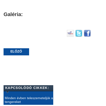
Galéria:
ELŐZŐ
KAPCSOLÓDÓ CIKKEK:
Minden évben teleszemeteljük a
tengereket