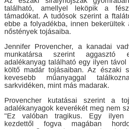
Az északi sirályhojszák gyomrában
található, amellyel leköpik a fész
támadókat. A tudósok szerint a ftaláto
ebbe a folyadékba, innen bekerültek
nőstények tojásaiba.
Jennifer Provencher, a kanadai vad
munkatársa szerint aggasztó 
adalékanyag található egy ilyen távo
költő madár tojásaiban. Az északi si
kevesebb műanyaggal találkoz
sarkvidéken, mint más madarak.
Provencher kutatásai szerint a toj
adalékanyagok keverékét meg nem szül
"Ez valóban tragikus. Egy ilyen 
kezdettől fogva magában hor