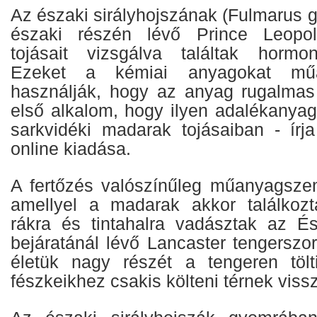
Az északi sirályhojszának (Fulmarus g
északi részén lévő Prince Leopold
tojásait vizsgálva találtak hormon
Ezeket a kémiai anyagokat műan
használják, hogy az anyag rugalmas
első alkalom, hogy ilyen adalékanyago
sarkvidéki madarak tojásaiban - ír
online kiadása.
A fertőzés valószínűleg műanyagsze
amellyel a madarak akkor találkozt
rákra és tintahalra vadásztak az És
bejáratánál lévő Lancaster tengerszo
életük nagy részét a tengeren tölti
fészkeikhez csakis költeni térnek viss