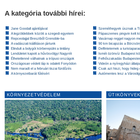
A kategória további hírei:
Jane Goodall ajánlójával
Szeméthegyek úsznak a T
A legzöldebbek között a szegedi egyetem
Pápaszemes pingvin kelt k
Repceolajjal Bresztből Grenoble-ba
Vasárnap reggel nagyon m
A vadászati kiállításon jártunk
90 km bicajozás a Börzsö
Elindult a bolygót körberepülni a tinilány
Delfintetemek a turistapar
Lendületet kapott a hűvösvölgyi Nagyrét
Ismét özönvíz Budapest k
Élhetetlenné válhatnak a trópusi országok
Felhőszakadás Budapeste
Országosan védett láp is odalett Fonyódon
Videón a nyíregyházi állatp
Nem maradt el a februári tiszai fürdőzés
Csak azt hiszi, hogy hideg 
A környezetbarát fűtésért
Autómentes lesz a Városlig
KÖRNYEZETVÉDELEM
ÚTIKÖNYVEK