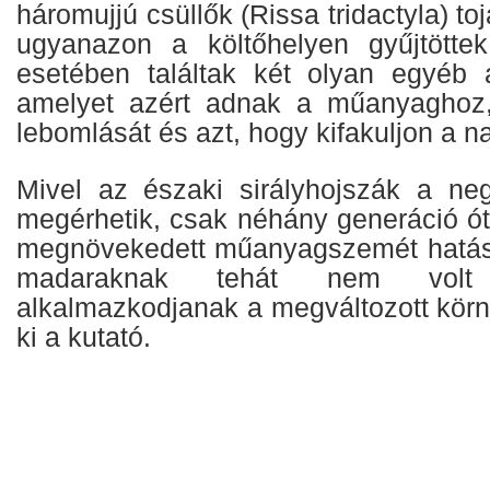
háromujjú csüllők (Rissa tridactyla) t
ugyanazon a költőhelyen gyűjtötte
esetében találtak két olyan egyéb 
amelyet azért adnak a műanyaghoz,
lebomlását és azt, hogy kifakuljon a n
Mivel az északi sirályhojszák a ne
megérhetik, csak néhány generáció ót
megnövekedett műanyagszemét hatás
madaraknak tehát nem volt
alkalmazkodjanak a megváltozott körn
ki a kutató.