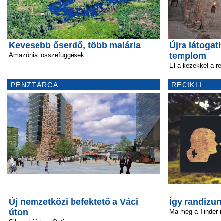
Kevesebb őserdő, több malária
Újra látogat
templom
Amazóniai összefüggések
El a kezekkel a re
PÉNZTÁRCA
RECIKLI
Új nemzetközi befektető a Váci
Így randizun
úton
Ma még a Tinder 