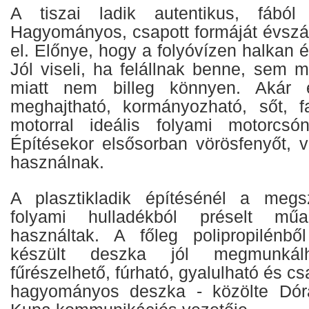
A tiszai ladik autentikus, fából 
Hagyományos, csapott formáját évszáz
el. Előnye, hogy a folyóvízen halkan
Jól viseli, ha felállnak benne, sem 
miatt nem billeg könnyen. Akár 
meghajtható, kormányozható, sőt, far
motorral ideális folyami motorcsón
Építésekor elsősorban vörösfenyőt, v
használnak.
A plasztikladik építésénél a megsz
folyami hulladékból préselt mű
használtak. A főleg polipropilénből
készült deszka jól megmunkálh
fűrészelhető, fúrható, gyalulható és c
hagyományos deszka - közölte Dór