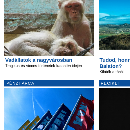
Vadállatok a nagyvárosban
Tudod, honn
Balaton?
Tragikus és vicces történetek karantén idején
Kilátók a tónál
PÉNZTÁRCA
RECIKLI