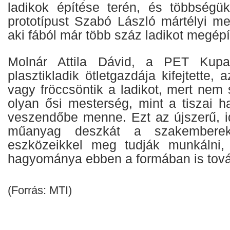
ladikok építése terén, és többségük
prototípust Szabó László mártélyi mes
aki fából már több száz ladikot megépít
Molnár Attila Dávid, a PET Kupa 
plasztikladik ötletgazdája kifejtette, 
vagy fröccsöntik a ladikot, mert nem
olyan ősi mesterség, mint a tiszai ha
veszendőbe menne. Ezt az újszerű, id
műanyag deszkát a szakembere
eszközeikkel meg tudják munkálni, 
hagyománya ebben a formában is tová
(Forrás: MTI)