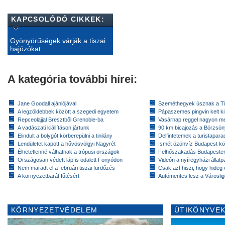
KAPCSOLÓDÓ CIKKEK:
Gyönyörűségek várják a tiszai
hajózókat
A kategória további hírei:
Jane Goodall ajánlójával
Szeméthegyek úsznak a T
A legzöldebbek között a szegedi egyetem
Pápaszemes pingvin kelt k
Repceolajjal Bresztből Grenoble-ba
Vasárnap reggel nagyon m
A vadászati kiállításon jártunk
90 km bicajozás a Börzsö
Elindult a bolygót körberepülni a tinilány
Delfintetemek a turistapar
Lendületet kapott a hűvösvölgyi Nagyrét
Ismét özönvíz Budapest k
Élhetetlenné válhatnak a trópusi országok
Felhőszakadás Budapeste
Országosan védett láp is odalett Fonyódon
Videón a nyíregyházi állatp
Nem maradt el a februári tiszai fürdőzés
Csak azt hiszi, hogy hideg 
A környezetbarát fűtésért
Autómentes lesz a Városlig
KÖRNYEZETVÉDELEM
ÚTIKÖNYVEK