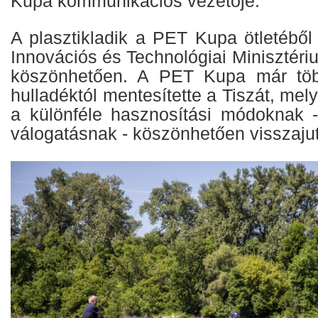
Kupa kommunikációs vezetője.
A plasztikladik a PET Kupa ötletéből
Innovációs és Technológiai Minisztér
köszönhetően. A PET Kupa már töb
hulladéktól mentesítette a Tiszát, mel
a különféle hasznosítási módoknak 
válogatásnak - köszönhetően visszajut