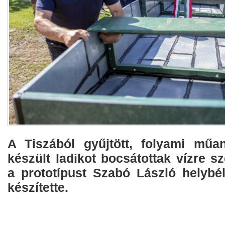
A Tiszából gyűjtött, folyami műa
készült ladikot bocsátottak vízre s
a prototípust Szabó László helybél
készítette.