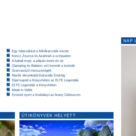
NAP 
Egy hátizsákkal a felhőkarcolók között
Koncz Zsuzsa és Azahriah a színpadon
A futball ereje, a pályán innen és túl
Glamping és Balaton: ezt keresik a turisták
Szarvasűző messzeségek
Marék Veronikától Kukorelly Endréig
Díjat kapott a Könyvhéten az ELTE Legendák
ELTE Legendák a Könyvhéten
Made in Vidék
Ezüstöt nyert a Kodolányi az Arany Glóbuszon
ÚTIKÖNYVEK HELYETT