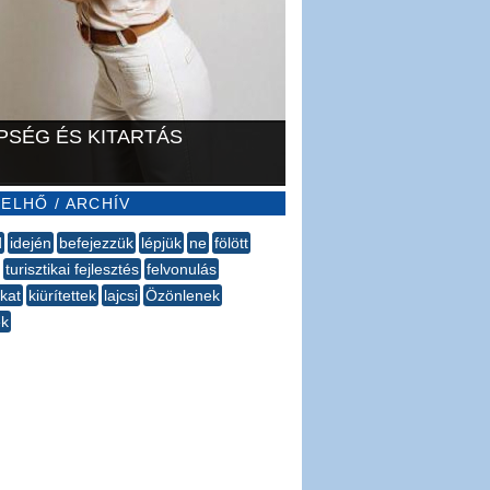
PSÉG ÉS KITARTÁS
ELHŐ / ARCHÍV
d
idején
befejezzük
lépjük
ne
fölött
turisztikai fejlesztés
felvonulás
kat
kiürítettek
lajcsi
Özönlenek
ek