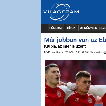
FŐOLDAL
HÍREK
ÚTIKÖNYVEK HELY
Már jobban van az Eb
Klubja, az Inter is üzent
[Kail]
publikálva: 2021-06-12 21:39:00 |
Nyomtatás