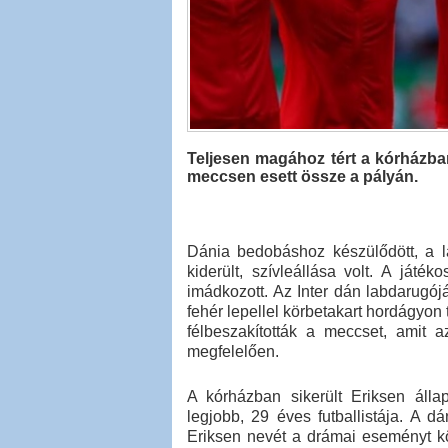
Teljesen magához tért a kórházban
meccsen esett össze a pályán.
Dánia bedobáshoz készülődött, a la
kiderült, szívleállása volt. A játé
imádkozott. Az Inter dán labdarugójá
fehér lepellel körbetakart hordágyon 
félbeszakították a meccset, amit a
megfelelően.
A kórházban sikerült Eriksen álla
legjobb, 29 éves futballistája. A d
Eriksen nevét a drámai eseményt köv