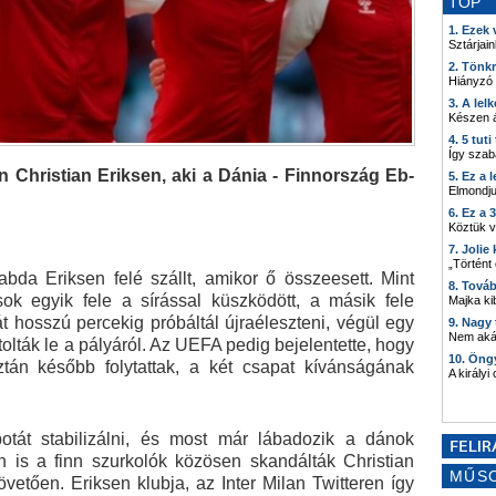
TOP
1. Ezek
Sztárjain
2. Tönk
Hiányzó
3. A lel
Készen á
4. 5 tut
Így szab
 Christian Eriksen, aki a Dánia - Finnország Eb-
5. Ez a 
Elmondju
6. Ez a 
Köztük 
7. Joli
„Történt
bda Eriksen felé szállt, amikor ő összeesett. Mint
8. Tová
kosok egyik fele a sírással küszködött, a másik fele
Majka kib
t hosszú percekig próbáltál újraéleszteni, végül egy
9. Nagy
Nem akár
tolták le a pályáról. Az UEFA pedig bejelentette, hogy
10. Öng
ztán később folytattak, a két csapat kívánságának
A királyi
potát stabilizálni, és most már lábadozik a dánok
án is a finn szurkolók közösen skandálták Christian
MŰS
etően. Eriksen klubja, az Inter Milan Twitteren így