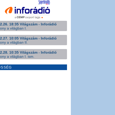
2.26. 18:35 Világszám - Inforádió
ony a világban I.
2.27. 10:05 Világszám - Inforádió
ony a világban II.
2.28. 10:35 Világszám - Inforádió
ony a világban I. ism.
ÖSSÉG