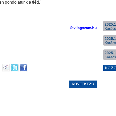
den gondolatunk a tiéd."
2025.1
© vilagszam.hu
Karács
2025.1
Karács
2025.1
Karács
KÖZ
KÖVETKEZŐ