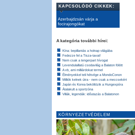
KAPCSOLÓDÓ CIKKEK:
Azerbajdzsán várja a
focirajongókat
A kategória további hírei:
Kína: bepillantás a holnap világába
Fedezze fel a Tisza-tavat!
Nem csak a tengerpart hívogat
Levendulaillatú csodavilág a Balaton fölött
A vb, ami milliárdokat termel
Élményekkel teli hétvége a MondoConon
Milliók kelnek útra - nem csak a meccsekért
Japán és Korea beköltözik a Hungexpóra
Átalakult a sportzóna
Villák, legendák: időutazás a Balatonon
KÖRNYEZETVÉDELEM