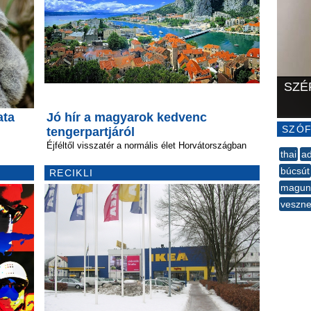
SZÉ
ata
Jó hír a magyarok kedvenc
SZÓF
tengerpartjáról
Éjféltől visszatér a normális élet Horvátországban
thai
a
búcsút
RECIKLI
magun
veszn
--