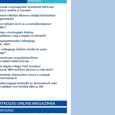
PIKÁNS
 voltak a legnagyobb szerelmek 2023-ban
kat is utolérte a szerelem
retette Marilyn Monroe ruháját Kardashian
 gyémántok
ked mélyére ás le ez a személyiségteszt
llsz?
i tipp a boldogabb élethez
adulhatsz meg a negatív érzelmektől
legizgalmasabb csillagjegy
k, miért!
3 csillagjegy őrjítően érzéki és szexi
vagy?
e keményen megvádolta Pittet
 családon belüli erőszak…”
bb dagad a Nagy Feró botrány!
orult: Miért kell ilyen álszent sz.rnak lenni?
 titokban házasodott össze a sztárpár
hol buktak le
yilkossággal kokettált az álomesküvő után
 családban sem fenékig tejfel az élet
ORAINK