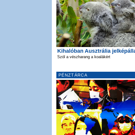
Kihalóban Ausztrália jelképáll
Szól a vészharang a koalákért
PÉNZTÁRCA